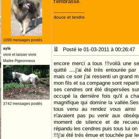
t'embrasse.
--------------------
douce et tendre
1099 messages postés
ayla
Posté le 01-03-2011 à 00:26:4
vivre et laisser vivre
Maitre Pigeonneux
encore merci a tous !!!voilà une s
quitté ....j'ai été trés entourée pa
mais ce soir j'ai ressenti un grand 
mon fils et sa compagne sont reparti
ses cendres ont été dispersées sur 
occupé la derniére fois qu'il a ch
magnifique qui domine la vallée.Se
3742 messages postés
tous venu au rendez vous ainsi 
n'avaient pas pu venir aux obséq
moment de silence et de recueui
répandu les cendres puis tous lui on 
!!!j'ai été trés émue et touchée par l