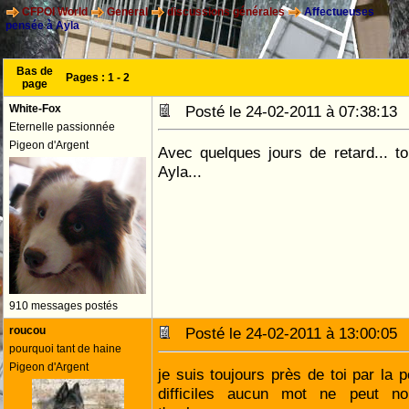
CFPOI World
General
discussions générales
Affectueuses
pensée à Ayla
Bas de
Pages :
1
-
2
page
White-Fox
Posté le 24-02-2011 à 07:38:1
Eternelle passionnée
Pigeon d'Argent
Avec quelques jours de retard... 
Ayla...
910 messages postés
roucou
Posté le 24-02-2011 à 13:00:0
pourquoi tant de haine
Pigeon d'Argent
je suis toujours près de toi par l
difficiles aucun mot ne peut no