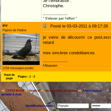
Je t'embrasse .
Christophe.
--------------------
" S'élever par l'effort "
guy
Posté le 03-03-2011 à 09:17:2
Pigeon de Platine
je viens de découvrir ce post,ex
retard
mes sincères condoléances
--------------------
l'Alsacien
2258 messages postés
Haut de
Pages :
1
-
2
page
CFPOI World
General
discussions générales
Affectueuses
pensée à Ayla
Identification rapide :