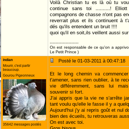
Voilà Christian tu es là où tu vou
continue sans toi ..........! Ellio
compagnons de chasse n'ont pas enc
reverrait plus et ils continuent à t
dés qu'ils entendent un bruit !!!!
quoi qu'il en soit,ils veillent aussi sur
--------------------
On est responsable de ce qu'on a apprivo
Le Petit Prince )
indian
Posté le 01-03-2011 à 00:47:1
Mourir, c'est partir
beaucoup.
Et le long chemin va commencer 
Gourou Pigeonneux
t'amener, sans rien oublier, à te rec
vie différemment, sans lui mai
souvenir si fort.
J'ai appris que la vie ne s'arrête ja
tant voulu qu'elle le fasse il y a que
Aujourd'hui j'y ai repris goût et nul 
bien des écueils, tu retrouveras auss
On est avec toi.
35642 messages postés
Gros bisous