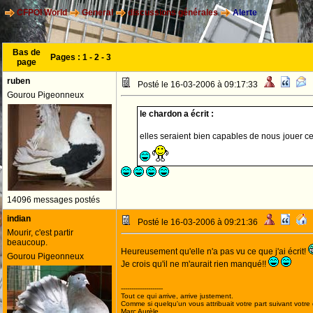
CFPOI World
General
discussions générales
Alerte
Bas de
Pages :
1
-
2
-
3
page
ruben
Posté le 16-03-2006 à 09:17:33
Gourou Pigeonneux
le chardon a écrit :
elles seraient bien capables de nous jouer c
14096 messages postés
indian
Posté le 16-03-2006 à 09:21:36
Mourir, c'est partir
beaucoup.
Heureusement qu'elle n'a pas vu ce que j'ai écrit!
Gourou Pigeonneux
Je crois qu'il ne m'aurait rien manqué!!
--------------------
Tout ce qui arrive, arrive justement.
Comme si quelqu'un vous attribuait votre part suivant votre
Marc Aurèle