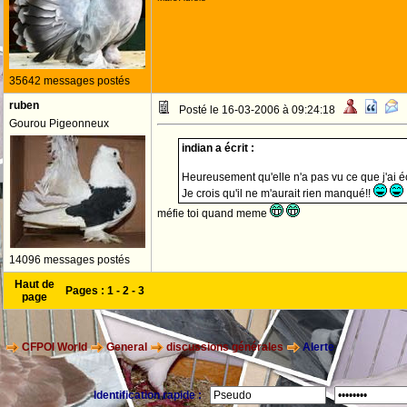
35642 messages postés
ruben
Posté le 16-03-2006 à 09:24:18
Gourou Pigeonneux
indian a écrit :
Heureusement qu'elle n'a pas vu ce que j'ai éc
Je crois qu'il ne m'aurait rien manqué!!
méfie toi quand meme
14096 messages postés
Haut de
Pages :
1
-
2
-
3
page
CFPOI World
General
discussions générales
Alerte
Identification rapide :