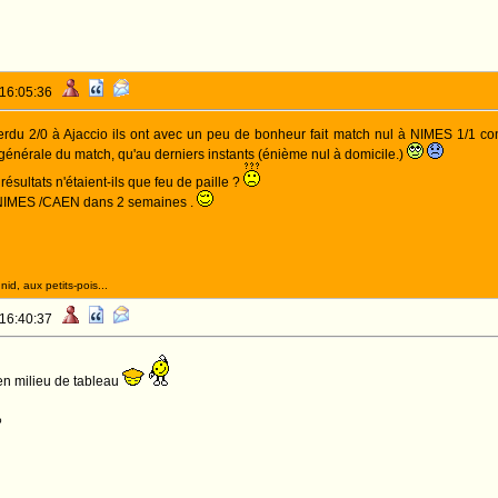
 16:05:36
erdu 2/0 à Ajaccio ils ont avec un peu de bonheur fait match nul à NIMES 1/1 c
générale du match, qu'au derniers instants (énième nul à domicile.)
sultats n'étaient-ils que feu de paille ?
 NIMES /CAEN dans 2 semaines .
!
id, aux petits-pois...
 16:40:37
 en milieu de tableau
o