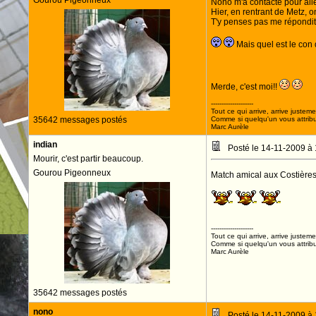
Gourou Pigeonneux
Nono m'a contacté pour alle
Hier, en rentrant de Metz, on
T'y penses pas me répondit-
Mais quel est le con
Merde, c'est moi!!
--------------------
Tout ce qui arrive, arrive justeme
35642 messages postés
Comme si quelqu'un vous attribua
Marc Aurèle
indian
Posté le 14-11-2009 à
Mourir, c'est partir beaucoup.
Gourou Pigeonneux
Match amical aux Costières
AL
--------------------
Tout ce qui arrive, arrive justeme
Comme si quelqu'un vous attribua
Marc Aurèle
35642 messages postés
nono
Posté le 14-11-2009 à