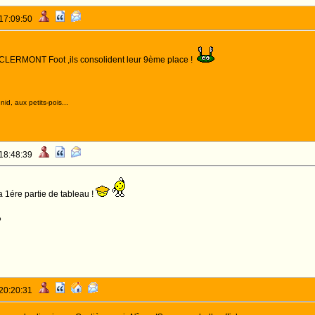
 17:09:50
ERMONT Foot ,ils consolident leur 9ème place !
OUGES !
id, aux petits-pois...
 18:48:39
a 1ére partie de tableau !
o
 20:20:31