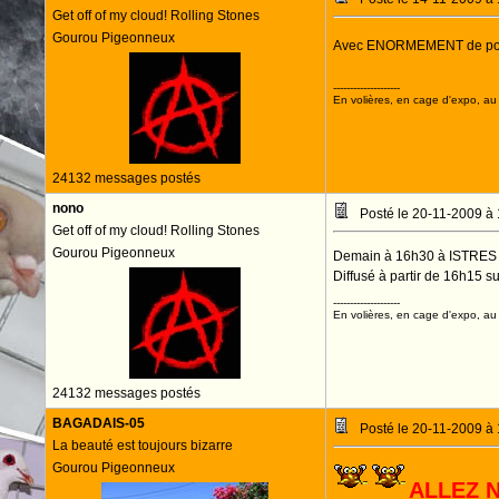
Get off of my cloud! Rolling Stones
Gourou Pigeonneux
Avec ENORMEMENT de pot 
ALLEZ les crocos!
--------------------
En volières, en cage d'expo, au n
24132 messages postés
nono
Posté le 20-11-2009 à
Get off of my cloud! Rolling Stones
Gourou Pigeonneux
Demain à 16h30 à ISTRES m
Diffusé à partir de 16h15 s
--------------------
En volières, en cage d'expo, au n
24132 messages postés
BAGADAIS-05
Posté le 20-11-2009 à
La beauté est toujours bizarre
Gourou Pigeonneux
ALLEZ 