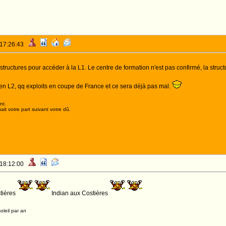
 17:26:43
tructures pour accéder à la L1. Le centre de formation n'est pas confirmé, la structu
n L2, qq exploits en coupe de France et ce sera déjà pas mal.
nt.
it votre part suivant votre dû.
 18:12:00
tiéres
Indian aux Costiéres
oleil par an