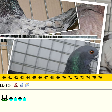
-
60
-
61
-
62
-
63
-
64
-
65
-
66
-
67
-
68
-
69
-
70
-
71
-
72
-
73
-
74
-
75
-
76
 12:43:34
o