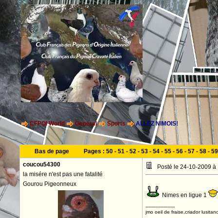
CFPOI World
General
Sports
ALLEZ NIMOIS!
Bas de page
Pages :
50
-
51
-
52
-
53
-
54
-
55
-
56
-
57
-
58
-
59
coucou54300
Posté le 24-10-2009 à
la misére n'est pas une fatalité
Gourou Pigeonneux
Nimes en ligue 1
--------------------
jmo oeil de fraise,criador lusitan