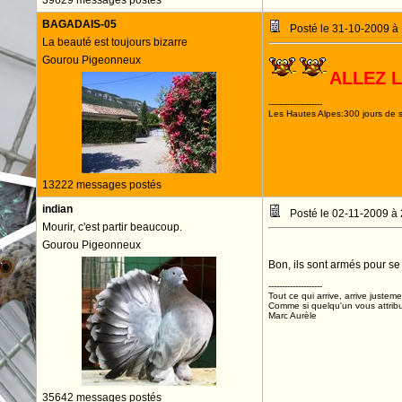
39629 messages postés
BAGADAIS-05
Posté le 31-10-2009 à
La beauté est toujours bizarre
Gourou Pigeonneux
ALLEZ 
--------------------
Les Hautes Alpes:300 jours de s
13222 messages postés
indian
Posté le 02-11-2009 à
Mourir, c'est partir beaucoup.
Gourou Pigeonneux
Bon, ils sont armés pour se 
--------------------
Tout ce qui arrive, arrive justeme
Comme si quelqu'un vous attribua
Marc Aurèle
35642 messages postés