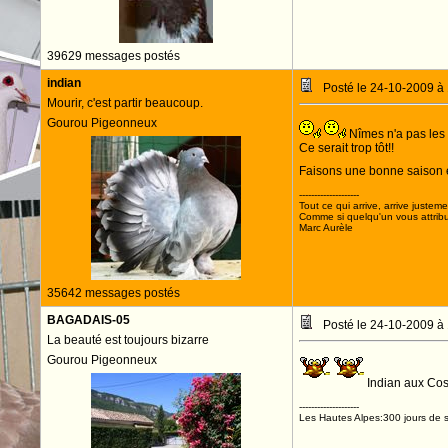
39629 messages postés
indian
Posté le 24-10-2009 à
Mourir, c'est partir beaucoup.
Gourou Pigeonneux
Nîmes n'a pas les s
Ce serait trop tôt!!
Faisons une bonne saison e
--------------------
Tout ce qui arrive, arrive justeme
Comme si quelqu'un vous attribua
Marc Aurèle
35642 messages postés
BAGADAIS-05
Posté le 24-10-2009 à
La beauté est toujours bizarre
Gourou Pigeonneux
Indian aux Cos
--------------------
Les Hautes Alpes:300 jours de s