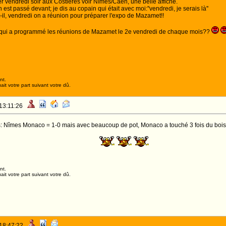
r vendredi soir aux Costières voir Nîmes/Caen, une belle affiche.
 est passé devant; je dis au copain qui était avec moi:''vendredi, je serais là''
il, vendredi on a réunion pour préparer l'expo de Mazamet!!
 qui a programmé les réunions de Mazamet le 2e vendredi de chaque mois??
nt.
it votre part suivant votre dû.
 13:11:26
: Nîmes Monaco = 1-0 mais avec beaucoup de pot, Monaco a touché 3 fois du bois!! 
LEZ NIMOIS!!!
nt.
it votre part suivant votre dû.
 18:47:22