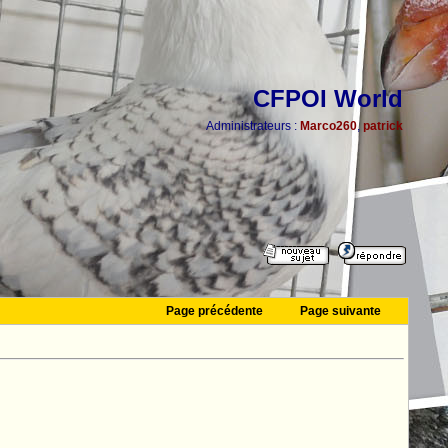
CFPOI World
Administrateurs :
Marco260
,
patrick
Page précédente
Page suivante