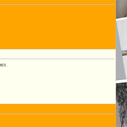
MES .