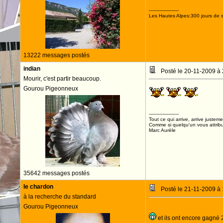
--------------------
Les Hautes Alpes:300 jours de s
13222 messages postés
indian
Posté le 20-11-2009 à
Mourir, c'est partir beaucoup.
Gourou Pigeonneux
AL
--------------------
Tout ce qui arrive, arrive justeme
Comme si quelqu'un vous attribua
Marc Aurèle
35642 messages postés
le chardon
Posté le 21-11-2009 à
à la recherche du standard
Gourou Pigeonneux
et ils ont encore gagné 