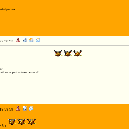
oleil par an
 22:58:52
LEZ NIMOIS!!
nt.
it votre part suivant votre dû.
 19:59:59
2 à 1