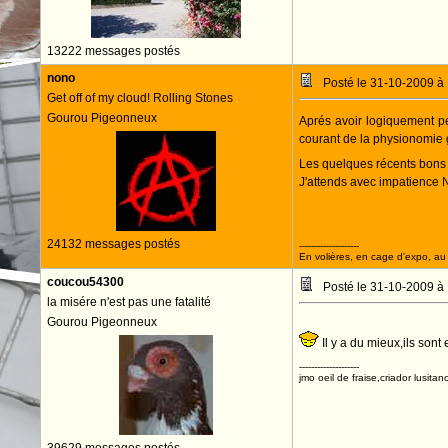
13222 messages postés
nono
Posté le 31-10-2009 à
Get off of my cloud! Rolling Stones
Gourou Pigeonneux
Aprés avoir logiquement p
courant de la physionomie 
Les quelques récents bons ré
J'attends avec impatience
ALLEZ NIMES 
24132 messages postés
--------------------
En volières, en cage d'expo, au n
coucou54300
Posté le 31-10-2009 à
la misére n'est pas une fatalité
Gourou Pigeonneux
Il y a du mieux,ils sont
--------------------
jmo oeil de fraise,criador lusitan