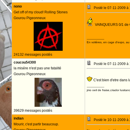
nono
Posté le 07-11-2009 à
Get off of my cloud! Rolling Stones
Gourou Pigeonneux
VAINQUEURS 0/1 de CL
ALLEZ LES R
--------------------
En volières, en cage d'expo, au n
24132 messages postés
coucou54300
Posté le 07-11-2009 à
la misére n'est pas une fatalité
Gourou Pigeonneux
C'est bien d'etre dans l
--------------------
jmo oeil de fraise,criador lusitan
39629 messages postés
indian
Posté le 10-11-2009 à
Mourir, c'est partir beaucoup.