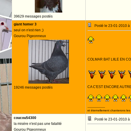
39629 messages postés
giant homer 3
Posté le 23-01-2010 à
seul on n'est rien ;)
Gourou Pigeonneux
COLMAR BAT LIILE EN 
CA C'EST ENCORE AUTR
19246 messages postés
--------------------
et éternellement chanterons les 
coucou54300
Posté le 23-01-2010 à
la misére n'est pas une fatalité
Gourou Pigeonneux