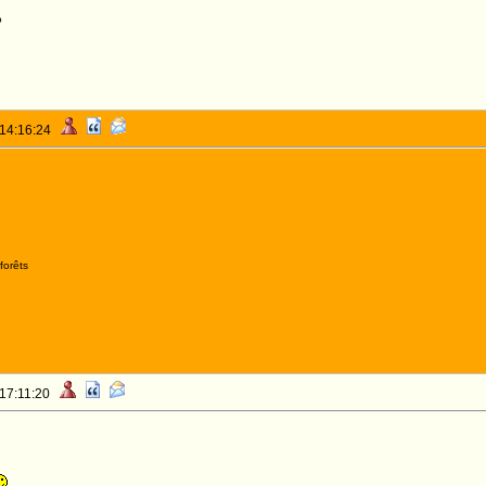
o
 14:16:24
forêts
 17:11:20