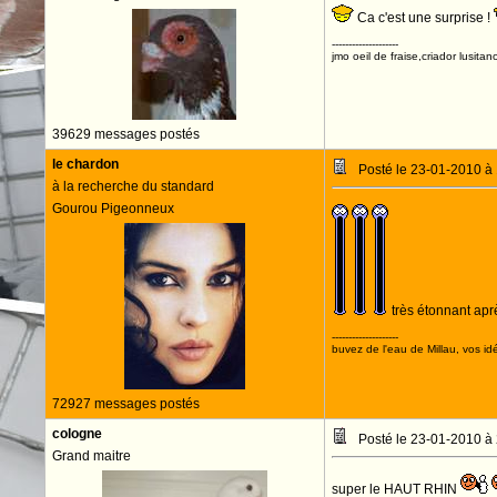
Ca c'est une surprise !
--------------------
jmo oeil de fraise,criador lusitan
39629 messages postés
le chardon
Posté le 23-01-2010 à
à la recherche du standard
Gourou Pigeonneux
très étonnant apr
--------------------
buvez de l'eau de Millau, vos idé
72927 messages postés
cologne
Posté le 23-01-2010 à
Grand maitre
super le HAUT RHIN