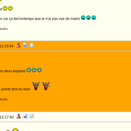
rt
er car ça fait lontemps que je n'ai pas vue de match
forêts
 11:33:34
des deux équipes
 points font du bien
forêts
 12:17:40