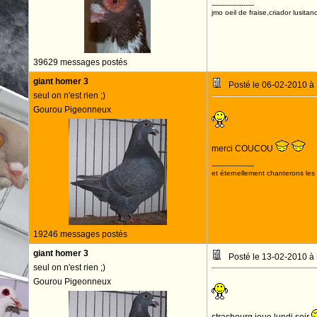
--------------------
jmo oeil de fraise,criador lusitan
39629 messages postés
giant homer 3
Posté le 06-02-2010 à
seul on n'est rien ;)
Gourou Pigeonneux
merci COUCOU
--------------------
et éternellement chanterons les 
19246 messages postés
giant homer 3
Posté le 13-02-2010 à
seul on n'est rien ;)
Gourou Pigeonneux