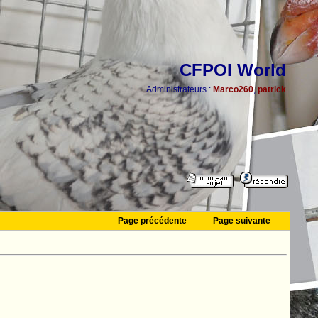
CFPOI World
Administrateurs :
Marco260
,
patrick
Page précédente
Page suivante