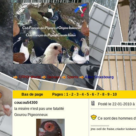
CFPOI World
General
Sports
Allez Strasbourg
Bas de page
Pages :
1
-
2
-
3
-
4
-
5
-
6
-
7
-
8
-
9
-
10
coucou54300
Posté le 22-01-2010 à
la misére n'est pas une fatalité
Gourou Pigeonneux
Ce sont des hommes d'a
--------------------
jmo oeil de fraise,criador lusitan