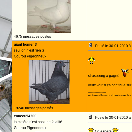
4675 messages postés
giant homer 3
Posté le 30-01-2010 à
seul on n'est rien ;)
Gourou Pigeonneux
strasbourg a gagné
veux voir si ça continue sur
--------------------
et éternellement chanterons les 
19246 messages postés
coucou54300
Posté le 30-01-2010 à
la misére n'est pas une fatalité
Gourou Pigeonneux
On espére