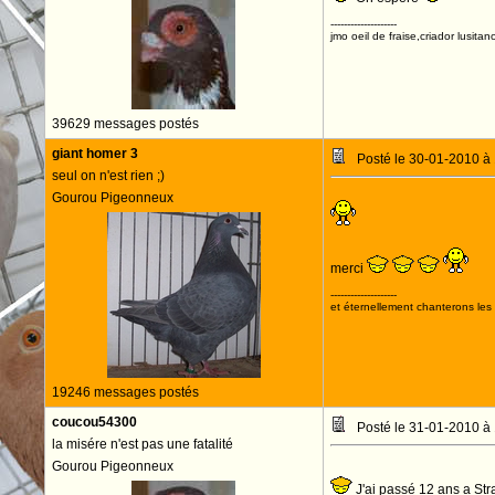
--------------------
jmo oeil de fraise,criador lusitan
39629 messages postés
giant homer 3
Posté le 30-01-2010 à
seul on n'est rien ;)
Gourou Pigeonneux
merci
--------------------
et éternellement chanterons les 
19246 messages postés
coucou54300
Posté le 31-01-2010 à
la misére n'est pas une fatalité
Gourou Pigeonneux
J'ai passé 12 ans a Str