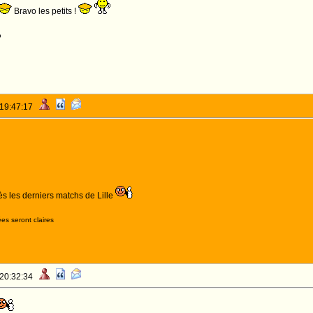
Bravo les petits !
o
 19:47:17
ès les derniers matchs de Lille
es seront claires
 20:32:34