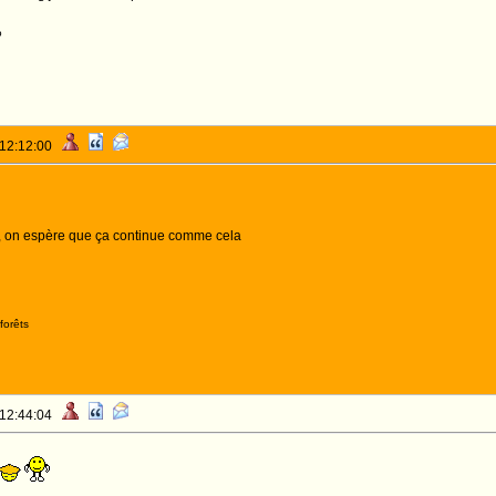
o
 12:12:00
n , on espère que ça continue comme cela
forêts
 12:44:04