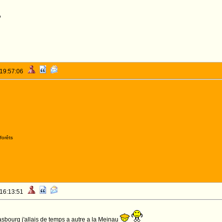
o
 19:57:06
forêts
 16:13:51
asbourg j'allais de temps a autre a la Meinau