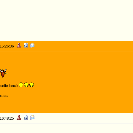
 15:26:36
 cette lancé
forêts
 16:48:25