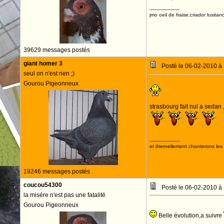
--------------------
jmo oeil de fraise,criador lusitan
39629 messages postés
giant homer 3
Posté le 06-02-2010 à
seul on n'est rien ;)
Gourou Pigeonneux
strasbourg fait nul a seda
--------------------
et éternellement chanterons les 
19246 messages postés
coucou54300
Posté le 06-02-2010 à
la misére n'est pas une fatalité
Gourou Pigeonneux
Belle évolution,a suivre