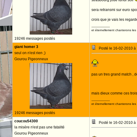
strasbourg joue lundi soir
sera retransmi sur euro spo
crois que je vais les regard
--------------------
et éternellement chanterons les 
19246 messages postés
giant homer 3
Posté le 16-02-2010 à
seul on n'est rien ;)
Gourou Pigeonneux
pas un tres grand match , 
mais dieux comme ces trois
--------------------
et éternellement chanterons les 
19246 messages postés
coucou54300
Posté le 16-02-2010 à
la misére n'est pas une fatalité
Gourou Pigeonneux