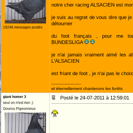
notre cher racing ALSACIEN est mo
je suis au regret de vous dire que j
détourner
19246 messages postés
du foot français , pour me to
BUNDESLIGA
je n'ai jamais vraiment aimé les 
L'ALSACIEN
est friant de foot , je n'ai pas le choi
--------------------
et éternellement chanterons les forêts
giant homer 3
Posté le 24-07-2011 à 12:59:0
seul on n'est rien ;)
Gourou Pigeonneux