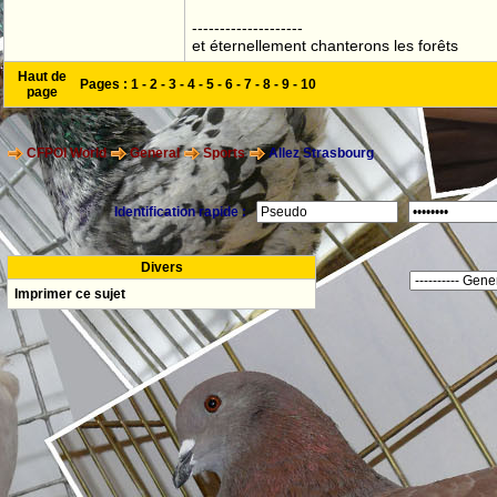
--------------------
et éternellement chanterons les forêts
Haut de
Pages :
1
-
2
-
3
-
4
-
5
-
6
-
7
-
8
-
9
-
10
page
CFPOI World
General
Sports
Allez Strasbourg
Identification rapide :
Divers
Imprimer ce sujet