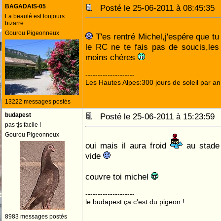
BAGADAIS-05
Posté le 25-06-2011 à 08:45:3
La beauté est toujours
bizarre
Gourou Pigeonneux
T'es rentré Michel,j'espére que tu
le RC ne te fais pas de soucis,les
moins chéres
--------------------
Les Hautes Alpes:300 jours de soleil par an
13222 messages postés
budapest
Posté le 25-06-2011 à 15:23:5
pas tjs facile !
Gourou Pigeonneux
oui mais il aura froid
au stade 
vide
couvre toi michel
--------------------
le budapest ça c'est du pigeon !
8983 messages postés