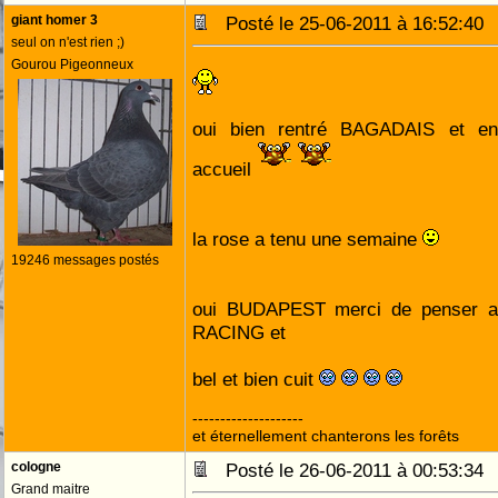
giant homer 3
Posté le 25-06-2011 à 16:52:4
seul on n'est rien ;)
Gourou Pigeonneux
oui bien rentré BAGADAIS et en
accueil
la rose a tenu une semaine
19246 messages postés
oui BUDAPEST merci de penser a 
RACING et
bel et bien cuit
--------------------
et éternellement chanterons les forêts
cologne
Posté le 26-06-2011 à 00:53:3
Grand maitre