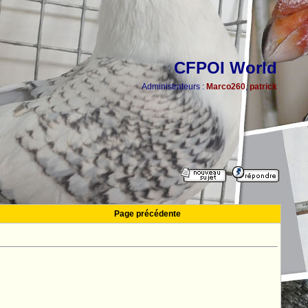
CFPOI World
Administrateurs :
Marco260
,
patrick
Page précédente