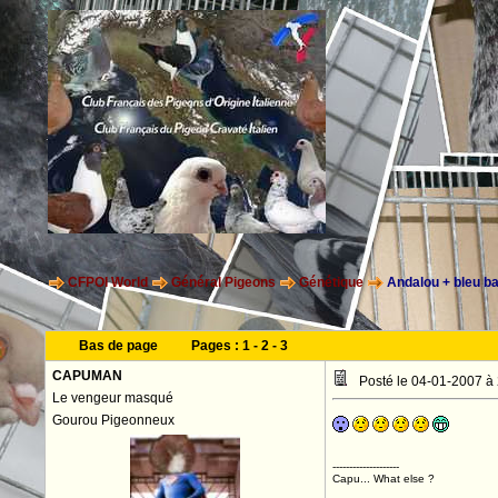
CFPOI World
Général Pigeons
Génétique
Andalou + bleu ba
Bas de page
Pages :
1
-
2
-
3
CAPUMAN
Posté le 04-01-2007 à
Le vengeur masqué
Gourou Pigeonneux
--------------------
Capu... What else ?