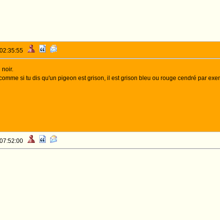
 02:35:55
 noir.
 comme si tu dis qu'un pigeon est grison, il est grison bleu ou rouge cendré par exem
 07:52:00