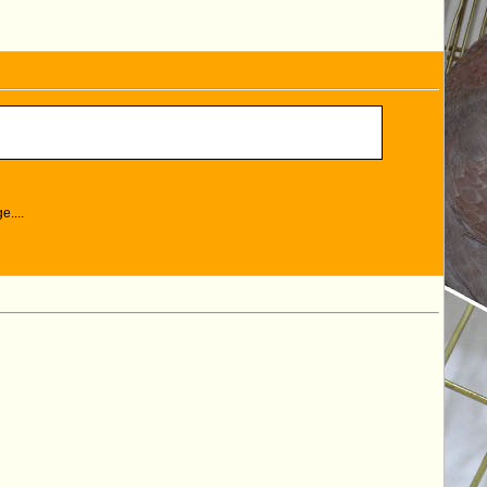
e....