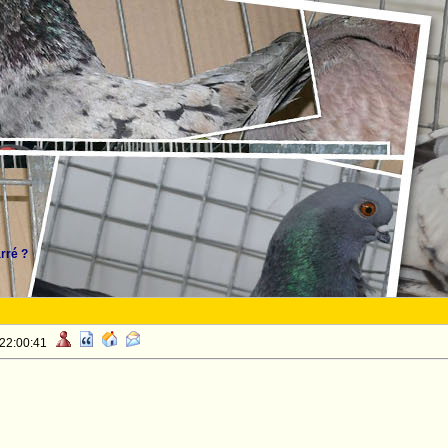
rré ?
 22:00:41