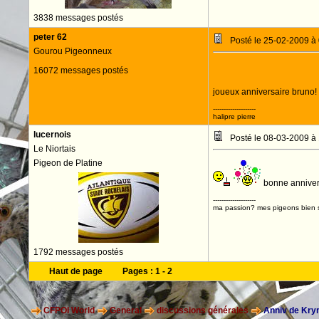
3838 messages postés
peter 62
Posté le 25-02-2009 à
Gourou Pigeonneux
16072 messages postés
joueux anniversaire bruno!
--------------------
halipre pierre
lucernois
Posté le 08-03-2009 à
Le Niortais
Pigeon de Platine
bonne annivers
--------------------
ma passion? mes pigeons bien s
1792 messages postés
Haut de page
Pages :
1
-
2
CFPOI World
General
discussions générales
Anniv de Kr