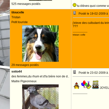
525 messages postés
tu élèves quoi comme va
titoucelle
Posté le 19-02-2009 à
Tristan
Petit touriste
j'eleve des culbutant du kr
???
--------------------
tristan celle
29 messages postés
sotto44
Posté le 23-02-2009 à
des femmes,du rhum et d'la bière non de d..
Maitre Pigeonneux
JOYEU
--------------------