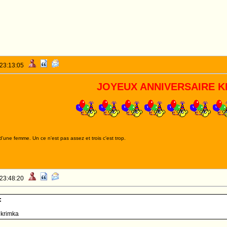
 23:13:05
JOYEUX ANNIVERSAIRE K
d'une femme. Un ce n'est pas assez et trois c'est trop.
 23:48:20
:
 krimka