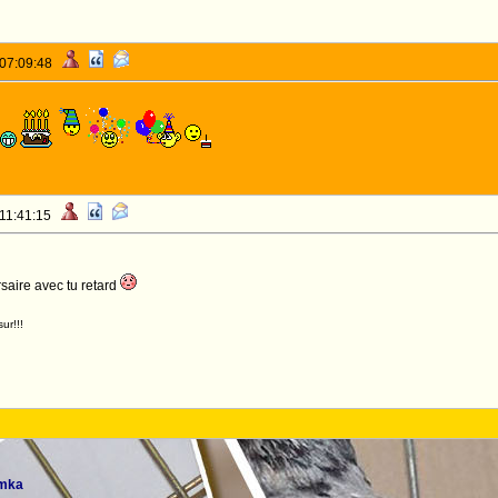
 07:09:48
 11:41:15
aire avec tu retard
ur!!!
ymka