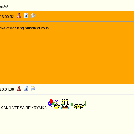
riété
 13:00:52
imka et des king hubelleet vous
 20:04:38
X ANNIVERSAIRE KRYMKA