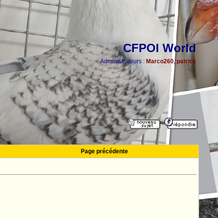
CFPOI World
Administrateurs :
Marco260
,
patrick
Page précédente