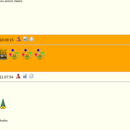
es seront claires
 10:38:15
 11:07:54
forêts