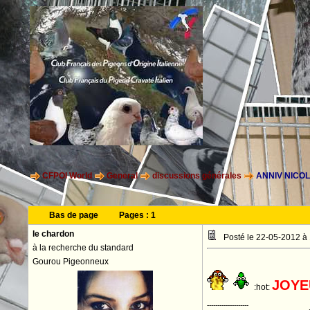
CFPOI World
General
discussions générales
ANNIV NICO
Bas de page
Pages :
1
le chardon
Posté le 22-05-2012 à
à la recherche du standard
Gourou Pigeonneux
JOYE
:hot:
--------------------