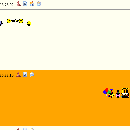
 18:26:02
..
..
 20:22:10
OUS ANNIVERSARIO CRAPAUD !