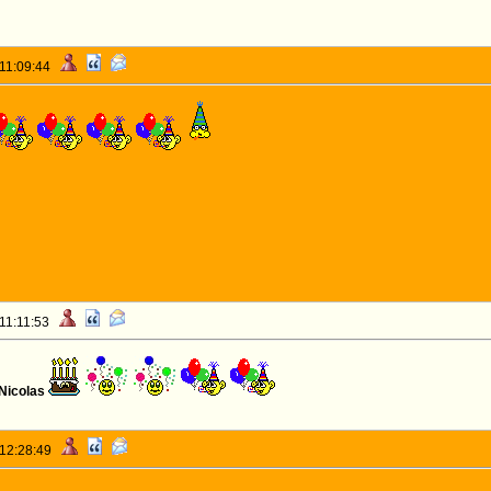
 11:09:44
 11:11:53
 Nicolas
 12:28:49