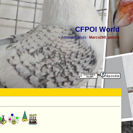
CFPOI World
Administrateurs :
Marco260
,
patrick