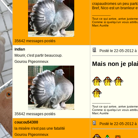
crapaudromes un peu partout
Bref, Nico est un branleur et
--------------------
Tout ce qui arrive, arrive justeme
Comme si quelqu'un vous attribua
Marc Aurèle
35642 messages postés
indian
Posté le 22-05-2012 à
Mourir, c'est partir beaucoup.
Gourou Pigeonneux
Mais non je pla
BO
--------------------
Tout ce qui arrive, arrive justeme
Comme si quelqu'un vous attribua
Marc Aurèle
35642 messages postés
coucou54300
Posté le 22-05-2012 à
la misére n'est pas une fatalité
Gourou Pigeonneux