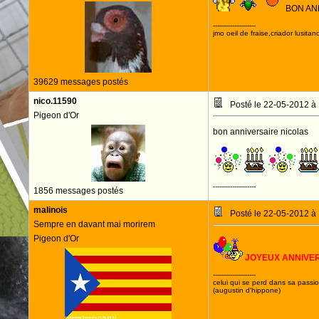
BON AN
--------------------
jmo oeil de fraise,criador lusitan
39629 messages postés
nico.11590
Posté le 22-05-2012 à
Pigeon d'Or
bon anniversaire nicolas
--------------------
1856 messages postés
malinois
Posté le 22-05-2012 à
Sempre en davant mai morirem
Pigeon d'Or
JOYEUX ANNIVE
--------------------
celui qui se perd dans sa passi
(augustin d'hippone)