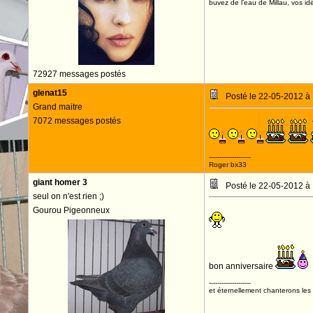
buvez de l'eau de Millau, vos idé
72927 messages postés
glenat15
Posté le 22-05-2012 à
Grand maitre
7072 messages postés
--------------------
Roger bx33
giant homer 3
Posté le 22-05-2012 à
seul on n'est rien ;)
Gourou Pigeonneux
bon anniversaire
--------------------
et éternellement chanterons les 