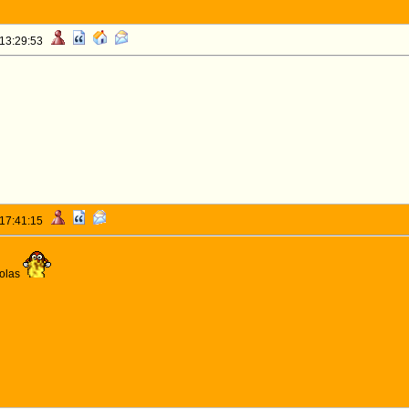
 13:29:53
 17:41:15
colas