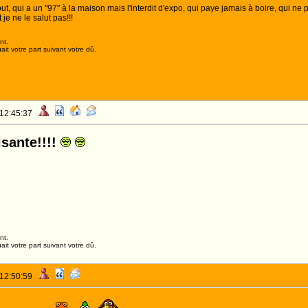
, qui a un ''97'' à la maison mais l'interdit d'expo, qui paye jamais à boire, qui n
 je ne le salut pas!!!
nt.
it votre part suivant votre dû.
 12:45:37
isante!!!!
N ANNIVERSAIRE MON CRAPAUD
nt.
it votre part suivant votre dû.
 12:50:59