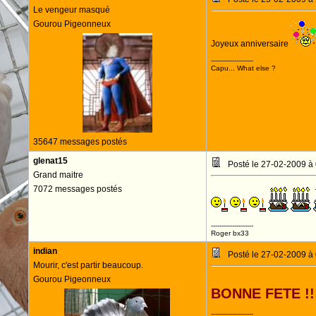
Le vengeur masqué
Gourou Pigeonneux
Joyeux anniversaire
--------------------
Capu... What else ?
35647 messages postés
glenat15
Posté le 27-02-2009 à
Grand maitre
7072 messages postés
--------------------
Roger bx33
indian
Posté le 27-02-2009 à
Mourir, c'est partir beaucoup.
Gourou Pigeonneux
BONNE FETE !!
--------------------