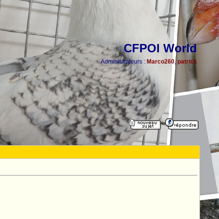
CFPOI World
Administrateurs :
Marco260
,
patrick