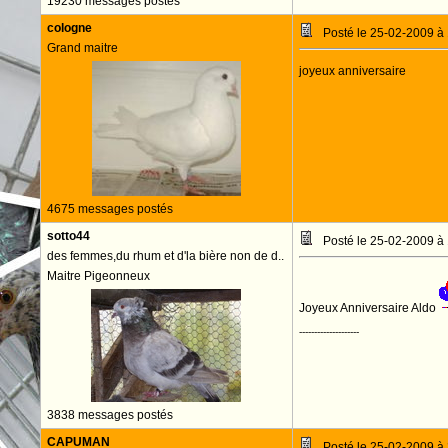
19230 messages postés
cologne
Posté le 25-02-2009 à
Grand maitre
joyeux anniversaire
4675 messages postés
sotto44
Posté le 25-02-2009 à
des femmes,du rhum et d'la bière non de d..
Maitre Pigeonneux
Joyeux Anniversaire Aldo
--------------------
3838 messages postés
CAPUMAN
Posté le 25-02-2009 à