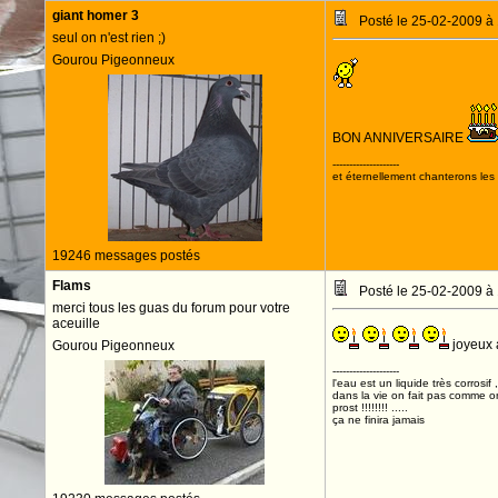
giant homer 3
Posté le 25-02-2009 à
seul on n'est rien ;)
Gourou Pigeonneux
BON ANNIVERSAIRE
--------------------
et éternellement chanterons les 
19246 messages postés
Flams
Posté le 25-02-2009 à
merci tous les guas du forum pour votre
aceuille
joyeux 
Gourou Pigeonneux
--------------------
l'eau est un liquide très corrosif 
dans la vie on fait pas comme o
prost !!!!!!!! .....
ça ne finira jamais