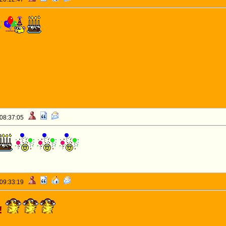
 08:37:05
 09:33:19
!