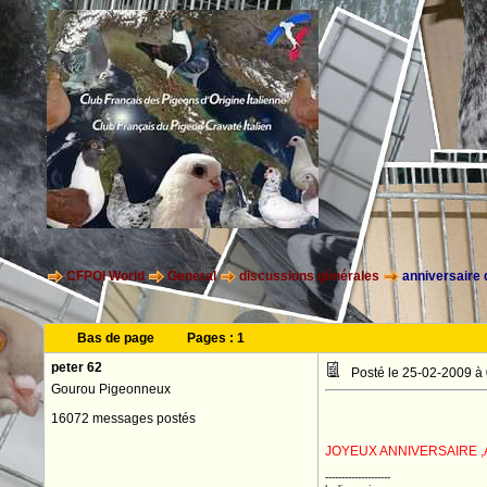
CFPOI World
General
discussions générales
anniversaire
Bas de page
Pages :
1
peter 62
Posté le 25-02-2009 à
Gourou Pigeonneux
16072 messages postés
JOYEUX ANNIVERSAIRE 
--------------------