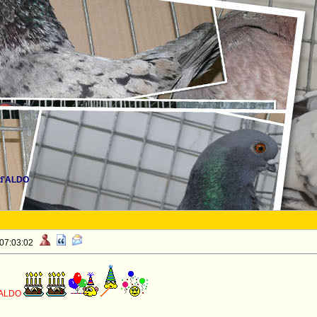
 d'ALDO
 07:03:02
,ALDO