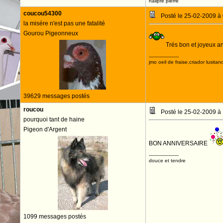
halipre pierre
coucou54300
Posté le 25-02-2009 à
la misére n'est pas une fatalité
Gourou Pigeonneux
Trés bon et joyeux a
--------------------
jmo oeil de fraise,criador lusitan
39629 messages postés
roucou
Posté le 25-02-2009 à
pourquoi tant de haine
Pigeon d'Argent
BON ANNIVERSAIRE
--------------------
douce et tendre
1099 messages postés