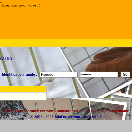
nt.
it votre part suivant votre dû.
 d'ALDO
Identification rapide :
créer forum
-
forum d'entraide
-
annuaire forum
-
politique de confidentialité
© 2003 - 2026 AlloForum.com - Version 3.5