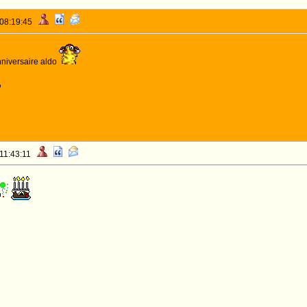
 08:19:45
nniversaire aldo
o
 11:43:11