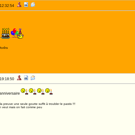
 12:32:54
forêts
 19:18:50
anniversaire
,la preuve une seule goutte suffit à troubler le pastis !!!
n veut mais on fait comme peu