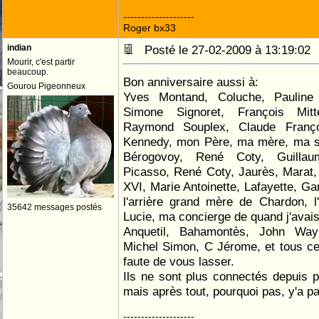
--------------------
Roger bx33
indian
Posté le 27-02-2009 à 13:19:0
Mourir, c'est partir
beaucoup.
Bon anniversaire aussi à:
Gourou Pigeonneux
Yves Montand, Coluche, Pauline
Simone Signoret, François Mitt
Raymond Souplex, Claude Franço
Kennedy, mon Père, ma mère, ma s
Bérogovoy, René Coty, Guillau
Picasso, René Coty, Jaurès, Marat,
XVI, Marie Antoinette, Lafayette, Gar
l'arrière grand mère de Chardon,
35642 messages postés
Lucie, ma concierge de quand j'avai
Anquetil, Bahamontès, John Way
Michel Simon, C Jérome, et tous ce
faute de vous lasser.
Ils ne sont plus connectés depuis 
mais après tout, pourquoi pas, y'a p
--------------------