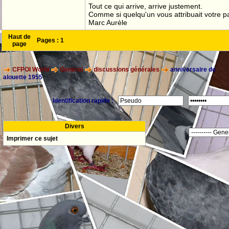
Tout ce qui arrive, arrive justement.
Comme si quelqu'un vous attribuait votre pa
Marc Aurèle
Haut de
Pages :
1
page
CFPOI World
General
discussions générales
anniversaire de
alouette 1955
Identification rapide :
Divers
Imprimer ce sujet