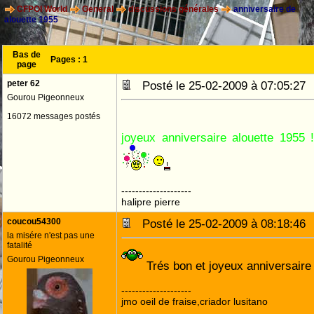
CFPOI World
General
discussions générales
anniversaire de
alouette 1955
Bas de
Pages :
1
page
peter 62
Posté le 25-02-2009 à 07:05:2
Gourou Pigeonneux
16072 messages postés
joyeux anniversaire alouette 1955
--------------------
halipre pierre
coucou54300
Posté le 25-02-2009 à 08:18:4
la misére n'est pas une
fatalité
Gourou Pigeonneux
Trés bon et joyeux anniversaire
--------------------
jmo oeil de fraise,criador lusitano