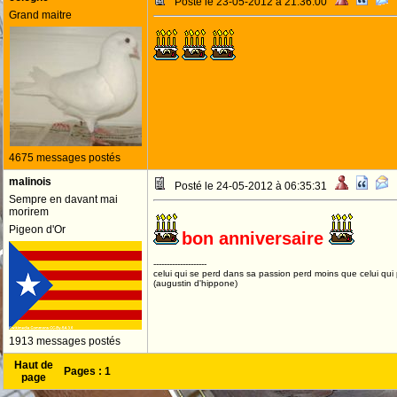
Posté le 23-05-2012 à 21:36:00
Grand maitre
4675 messages postés
malinois
Posté le 24-05-2012 à 06:35:31
Sempre en davant mai
morirem
Pigeon d'Or
bon anniversaire
--------------------
celui qui se perd dans sa passion perd moins que celui qui
(augustin d'hippone)
1913 messages postés
Haut de
Pages :
1
page