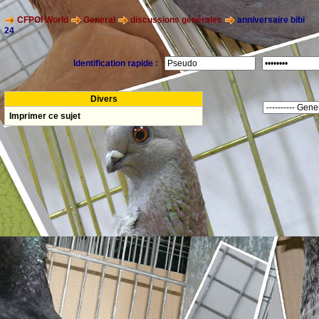
CFPOI World
General
discussions générales
anniversaire bibi
24
Identification rapide :
Divers
Imprimer ce sujet