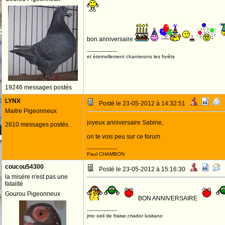
bon anniversaire
--------------------
et éternellement chanterons les forêts
19246 messages postés
LYNX
Posté le 23-05-2012 à 14:32:51
Maitre Pigeonneux
joyeux anniversaire Sabine,
2810 messages postés
on te vois peu sur ce forum
--------------------
Paul CHAMBON
coucou54300
Posté le 23-05-2012 à 15:16:30
la misére n'est pas une
fatalité
Gourou Pigeonneux
BON ANNIVERSAIRE
--------------------
jmo oeil de fraise,criador lusitano