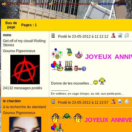
CFPOI World
General
discussions générales
anniversaire bibi
24
Bas de
Pages :
1
page
nono
Posté le 23-05-2012 à 11:12:12
Get off of my cloud! Rolling
Stones
Gourou Pigeonneux
JOYEUX ANNIV
Donne de tes nouvelles ...
24132 messages postés
--------------------
En volières, en cage d'expo, au nid, aux petits-pois...
le chardon
Posté le 23-05-2012 à 11:13:57
à la recherche du standard
Gourou Pigeonneux
JOYEUX ANNIV