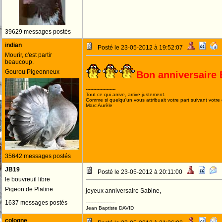
39629 messages postés
indian
Posté le 23-05-2012 à 19:52:07
Mourir, c'est partir
beaucoup.
Gourou Pigeonneux
Bon anniversaire 
--------------------
Tout ce qui arrive, arrive justement.
Comme si quelqu'un vous attribuait votre part suivant votre
Marc Aurèle
35642 messages postés
JB19
Posté le 23-05-2012 à 20:11:00
le bouvreuil libre
Pigeon de Platine
joyeux anniversaire Sabine,
1637 messages postés
--------------------
Jean Baptiste DAVID
cologne