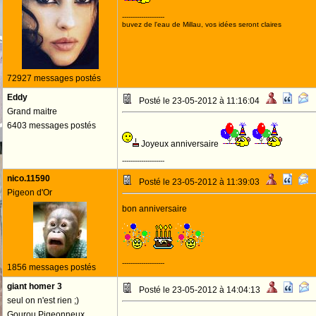
--------------------
buvez de l'eau de Millau, vos idées seront claires
72927 messages postés
Eddy
Posté le 23-05-2012 à 11:16:04
Grand maitre
6403 messages postés
Joyeux anniversaire
--------------------
nico.11590
Posté le 23-05-2012 à 11:39:03
Pigeon d'Or
bon anniversaire
--------------------
1856 messages postés
giant homer 3
Posté le 23-05-2012 à 14:04:13
seul on n'est rien ;)
Gourou Pigeonneux