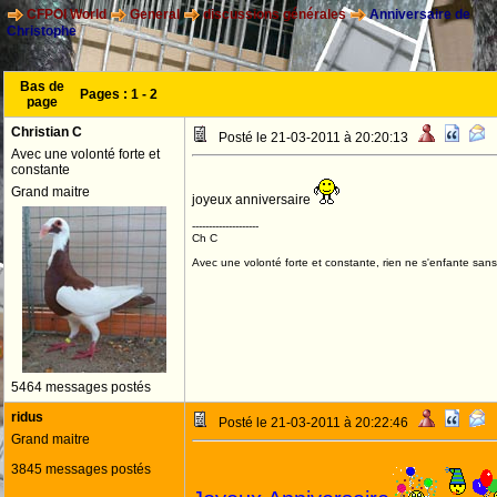
CFPOI World
General
discussions générales
Anniversaire de
Christophe
Bas de
Pages :
1
-
2
page
Christian C
Posté le 21-03-2011 à 20:20:13
Avec une volonté forte et
constante
Grand maitre
joyeux anniversaire
--------------------
Ch C
Avec une volonté forte et constante, rien ne s'enfante sans
5464 messages postés
ridus
Posté le 21-03-2011 à 20:22:46
Grand maitre
3845 messages postés