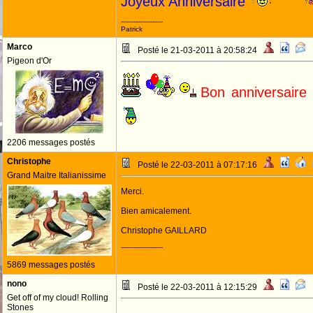
Joyeux Anniversaire
--------------------
Patrick
Marco
Posté le 21-03-2011 à 20:58:24
Pigeon d'Or
Bon anniversaire
2206 messages postés
Christophe
Posté le 22-03-2011 à 07:17:16
Grand Maitre Italianissime
Merci.
Bien amicalement.
Christophe GAILLARD
--------------------
5869 messages postés
nono
Posté le 22-03-2011 à 12:15:29
Get off of my cloud! Rolling
Stones