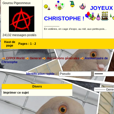
Gourou Pigeonneux
JOYEUX
CHRISTOPHE !
--------------------
En volières, en cage d'expo, au nid, aux petits-pois...
24132 messages postés
Haut de
Pages :
1
-
2
page
CFPOI World
General
discussions générales
Anniversaire de
Christophe
Identification rapide :
Divers
Imprimer ce sujet