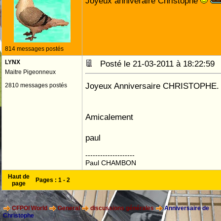
Joyeux anniveraire Christophe
814 messages postés
LYNX
Posté le 21-03-2011 à 18:22:5
Maitre Pigeonneux
Joyeux Anniversaire CHRISTOPHE.
2810 messages postés
Amicalement
paul
--------------------
Paul CHAMBON
Haut de
Pages :
1
-
2
page
CFPOI World
General
discussions générales
Anniversaire de
Christophe