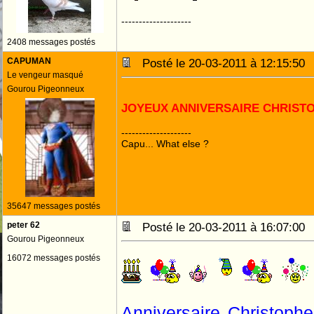
--------------------
2408 messages postés
CAPUMAN
Posté le 20-03-2011 à 12:15:5
Le vengeur masqué
Gourou Pigeonneux
JOYEUX ANNIVERSAIRE CHRIST
--------------------
Capu... What else ?
35647 messages postés
peter 62
Posté le 20-03-2011 à 16:07:0
Gourou Pigeonneux
16072 messages postés
Anniversaire Christoph