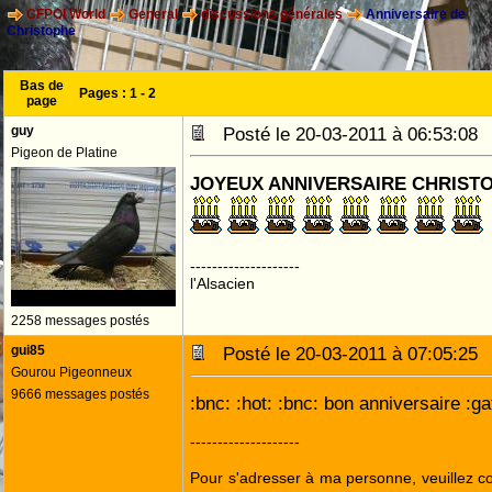
CFPOI World
General
discussions générales
Anniversaire de
Christophe
Bas de
Pages :
1
-
2
page
guy
Posté le 20-03-2011 à 06:53:0
Pigeon de Platine
JOYEUX ANNIVERSAIRE CHRIST
--------------------
l'Alsacien
2258 messages postés
gui85
Posté le 20-03-2011 à 07:05:2
Gourou Pigeonneux
9666 messages postés
:bnc: :hot: :bnc: bon anniversaire :gat
--------------------
Pour s'adresser à ma personne, veuillez 