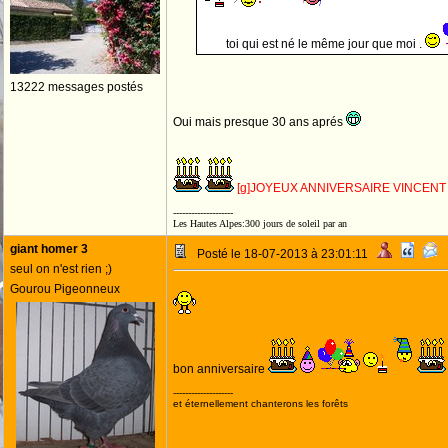
,[/g
]
toi qui est né le même jour que moi .
13222 messages postés
Oui mais presque 30 ans aprés
[g]JOYEUX ANNIVERSAIRE VINCEN
--------------------
Les Hautes Alpes:300 jours de soleil par an
giant homer 3
Posté le 18-07-2013 à 23:01:11
seul on n'est rien ;)
Gourou Pigeonneux
bon anniversaire
--------------------
et éternellement chanterons les forêts