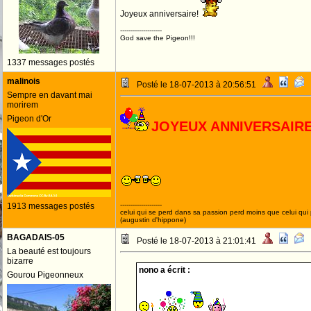
Joyeux anniversaire!
--------------------
God save the Pigeon!!!
1337 messages postés
malinois
Posté le 18-07-2013 à 20:56:51
Sempre en davant mai
morirem
Pigeon d'Or
JOYEUX ANNIVERSAIR
--------------------
1913 messages postés
celui qui se perd dans sa passion perd moins que celui qui
(augustin d'hippone)
BAGADAIS-05
Posté le 18-07-2013 à 21:01:41
La beauté est toujours
bizarre
nono a écrit :
Gourou Pigeonneux
JOYEUX AN