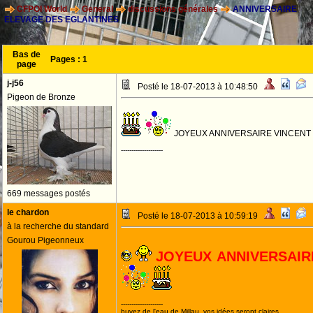
CFPOI World
General
discussions générales
ANNIVERSAIRE
ELEVAGE DES EGLANTINES
Bas de
Pages :
1
page
j-j56
Posté le 18-07-2013 à 10:48:50
Pigeon de Bronze
JOYEUX ANNIVERSAIRE VINCENT
--------------------
669 messages postés
le chardon
Posté le 18-07-2013 à 10:59:19
à la recherche du standard
Gourou Pigeonneux
JOYEUX ANNIVERSAIR
--------------------
buvez de l'eau de Millau, vos idées seront claires