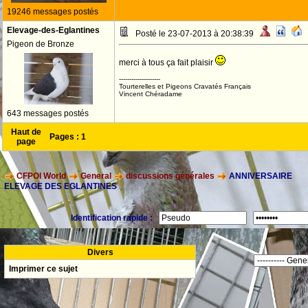
19246 messages postés
Elevage-des-Eglantines
Posté le 23-07-2013 à 20:38:39
Pigeon de Bronze
merci à tous ça fait plaisir
--------------------
Tourterelles et Pigeons Cravatés Français
Vincent Chéradame
643 messages postés
Haut de
Pages :
1
page
CFPOI World
General
discussions générales
ANNIVERSAIRE
ELEVAGE DES EGLANTINES
Identification rapide :
Divers
Imprimer ce sujet