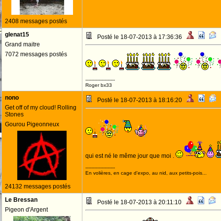
2408 messages postés
glenat15
Posté le 18-07-2013 à 17:36:36
Grand maitre
7072 messages postés
--------------------
Roger bx33
nono
Posté le 18-07-2013 à 18:16:20
Get off of my cloud! Rolling
Stones
Gourou Pigeonneux
JOYEUX ANN
[g]
qui est né le même jour que moi .
--------------------
En volières, en cage d'expo, au nid, aux petits-pois...
24132 messages postés
Le Bressan
Posté le 18-07-2013 à 20:11:10
Pigeon d'Argent