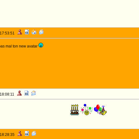
 17:53:51
pas mal ton new avatar
 18:08:11
 et Joyeux Anniversaire!
 18:28:35