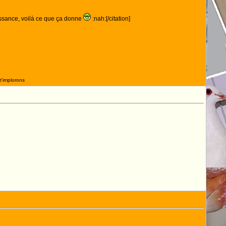
ssance, voilà ce que ça donne
:nah:[/citation]
t'implorons