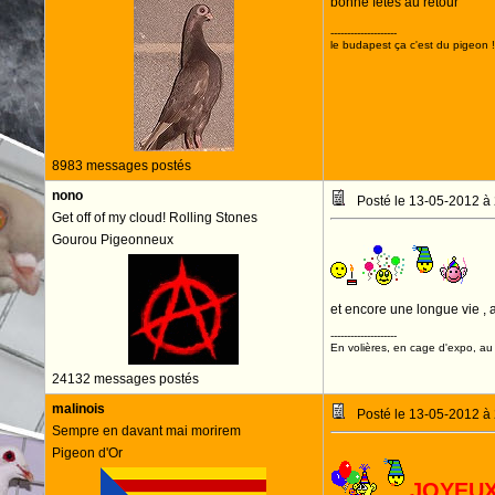
bonne fetes au retour
--------------------
le budapest ça c'est du pigeon !
8983 messages postés
nono
Posté le 13-05-2012 à
Get off of my cloud! Rolling Stones
Gourou Pigeonneux
J
et encore une longue vie ,
--------------------
En volières, en cage d'expo, au n
24132 messages postés
malinois
Posté le 13-05-2012 à
Sempre en davant mai morirem
Pigeon d'Or
JOYEUX