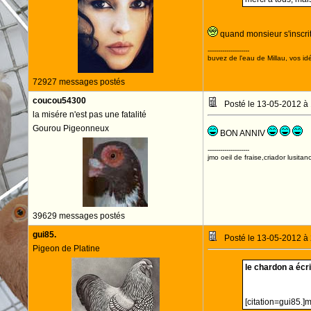
quand monsieur s'inscri
--------------------
buvez de l'eau de Millau, vos idé
72927 messages postés
coucou54300
Posté le 13-05-2012 à
la misére n'est pas une fatalité
Gourou Pigeonneux
BON ANNIV
--------------------
jmo oeil de fraise,criador lusitan
39629 messages postés
gui85.
Posté le 13-05-2012 à
Pigeon de Platine
le chardon a écrit
[citation=gui85.]