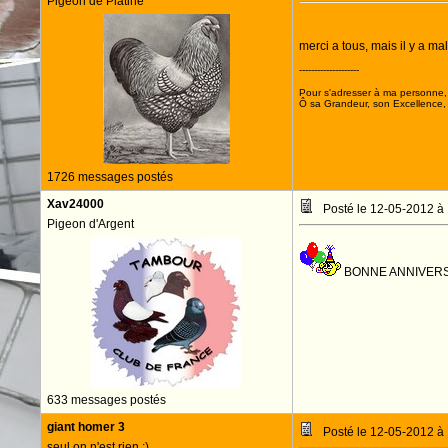
Pigeon de Platine
merci a tous, mais il y a m
--------------------
Pour s'adresser à ma personne, 
Ô sa Grandeur, son Excellence, D
1726 messages postés
Xav24000
Posté le 12-05-2012 à
Pigeon d'Argent
BONNE ANNIVER
633 messages postés
giant homer 3
Posté le 12-05-2012 à
seul on n'est rien ;)