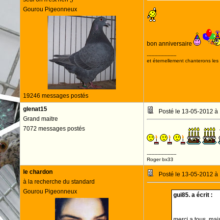
Gourou Pigeonneux
bon anniversaire
--------------------
et éternellement chanterons les 
19246 messages postés
glenat15
Posté le 13-05-2012 à
Grand maitre
7072 messages postés
--------------------
Roger bx33
le chardon
Posté le 13-05-2012 à
à la recherche du standard
Gourou Pigeonneux
gui85. a écrit :
merci a tous, mai