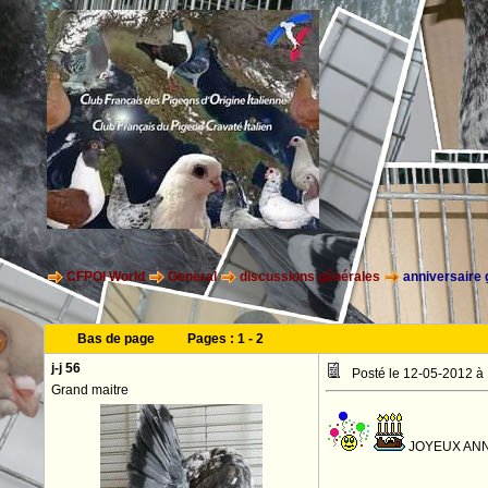
CFPOI World
General
discussions générales
anniversaire 
Bas de page
Pages :
1
-
2
j-j 56
Posté le 12-05-2012 à
Grand maitre
JOYEUX ANN