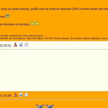
t sous un autre pseudo, gui85 sans le point en donnant 2004 comme année de nai
onnes
pas monsieur le censeur
veuillez commencer votre discours par :
ivinité de l'excellence, Dieu des Dieux, Roi de Toutes choses, Ô puissant esprit supérieur, nous 
 21:35:41
 21:45:58
ES HEROS