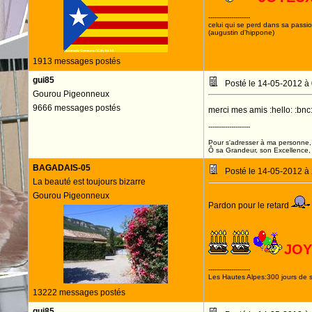
--------------------
celui qui se perd dans sa passi
(augustin d'hippone)
1913 messages postés
gui85
Posté le 14-05-2012 à
Gourou Pigeonneux
9666 messages postés
merci mes amis :hello: :bnc: 
--------------------
Pour s'adresser à ma personne, 
Ô sa Grandeur, son Excellence, D
BAGADAIS-05
Posté le 14-05-2012 à
La beauté est toujours bizarre
Gourou Pigeonneux
Pardon pour le retard
JOY
--------------------
Les Hautes Alpes:300 jours de s
13222 messages postés
gui85