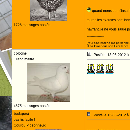
quand monsieur s'inscri
toutes les excuses sont b
1726 messages postés
navrant, je ne vous salue 
--------------------
Pour s'adresser à ma personne, 
Ô sa Grandeur, son Excellence, D
cologne
Posté le 13-05-2012 à
Grand maitre
4675 messages postés
budapest
Posté le 13-05-2012 à
pas tjs facile !
Gourou Pigeonneux
D