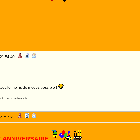
 21:54:40
OYEUX ANNIVERSAIRE MON GUINOUNET 
 avec le moins de modos possible !
id, aux petits-pois...
 21:57:23
 ANNIVERSAIRE