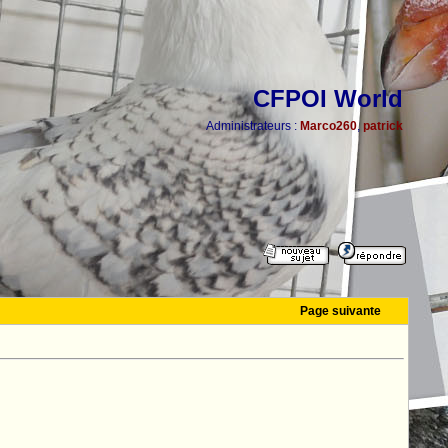
CFPOI World
Administrateurs :
Marco260
,
patrick
Page suivante