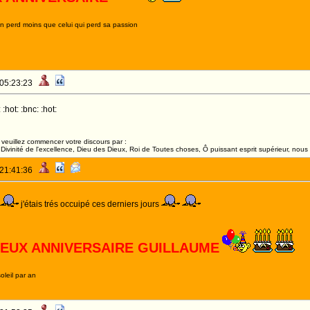
on perd moins que celui qui perd sa passion
 05:23:23
:hot: :bnc: :hot:
veuillez commencer votre discours par :
ivinité de l'excellence, Dieu des Dieux, Roi de Toutes choses, Ô puissant esprit supérieur, nous 
 21:41:36
j'étais trés occuipé ces derniers jours
EUX ANNIVERSAIRE GUILLAUME
oleil par an