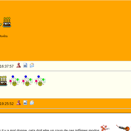
forêts
 16:37:57
 19:25:52
s il y a mal donne, cela doit etre un coup de ces infâmes modos