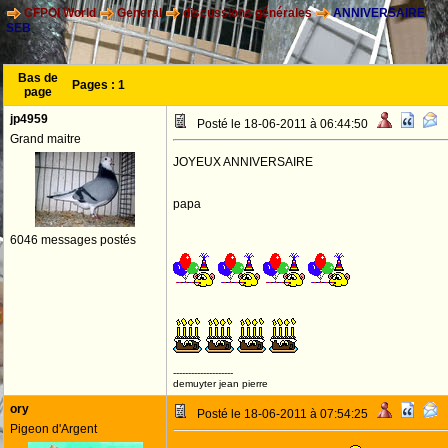
CFPOI World
General
discussions générales
ANNIVERSAIRE
SEB
Bas de
Pages :
1
page
jp4959
Posté le 18-06-2011 à 06:44:50
Grand maitre
JOYEUX ANNIVERSAIRE
papa
6046 messages postés
--------------------
demuyter jean pierre
ory
Posté le 18-06-2011 à 07:54:25
Pigeon d'Argent