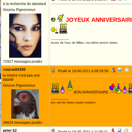
à la recherche du standard
Gourou Pigeonneux
JOYEUX ANNIVERSAI
--------------------
buvez de l'eau de Millau, vos idées seront claires
72927 messages postés
coucou54300
Posté le 18-06-2011 à 09:28:58
la misére n'est pas une
fatalité
Gourou Pigeonneux
BON ANNIVERSAIRE
--------------------
jmo oeil de fraise,criador lusitano
39629 messages postés
peter 62