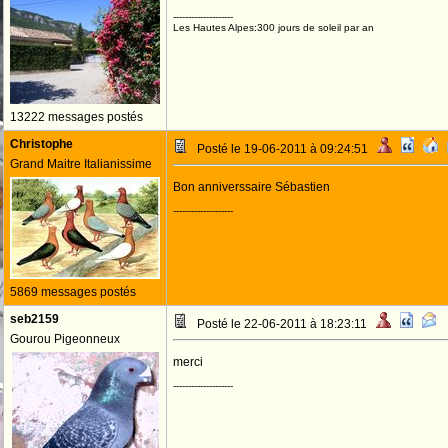
--------------------
Les Hautes Alpes:300 jours de soleil par an
13222 messages postés
Christophe
Posté le 19-06-2011 à 09:24:51
Grand Maitre Italianissime
Bon anniverssaire Sébastien
--------------------
5869 messages postés
seb2159
Posté le 22-06-2011 à 18:23:11
Gourou Pigeonneux
merci
--------------------