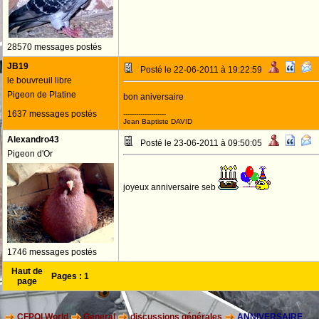
28570 messages postés
JB19
Posté le 22-06-2011 à 19:22:59
le bouvreuil libre
Pigeon de Platine
bon aniversaire
1637 messages postés
--------------------
Jean Baptiste DAVID
Alexandro43
Posté le 23-06-2011 à 09:50:05
Pigeon d'Or
joyeux anniversaire seb
1746 messages postés
Haut de
Pages :
1
page
CFPOI World
General
discussions générales
ANNIVERSAIRE