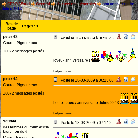
CFPOI World
General
discussions générales
bon anniverssaire
didine 2213
Bas de
Pages :
1
page
peter 62
Posté le 18-03-2009 à 06:20:46
Gourou Pigeonneux
16072 messages postés
joyeux anniverssaire !
--------------------
halipre pierre
peter 62
Posté le 18-03-2009 à 06:23:08
Gourou Pigeonneux
16072 messages postés
bon et joueux anniversaire didine 2213
--------------------
halipre pierre
sotto44
Posté le 18-03-2009 à 07:14:26
des femmes,du rhum et d'la
bière non de d..
Maitre Pigeonneux