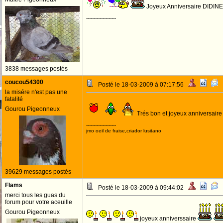
Joyeux Anniversaire DIDIN
--------------------
3838 messages postés
coucou54300
Posté le 18-03-2009 à 07:17:56
la misére n'est pas une
fatalité
Gourou Pigeonneux
Trés bon et joyeux anniversair
--------------------
jmo oeil de fraise,criador lusitano
39629 messages postés
Flams
Posté le 18-03-2009 à 09:44:02
merci tous les guas du
forum pour votre aceuille
Gourou Pigeonneux
joyeux anniverssaire