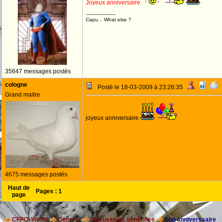
Joyeux anniversaire
--------------------
Capu... What else ?
35647 messages postés
cologne
Posté le 18-03-2009 à 23:26:35
Grand maitre
joyeux anniversaire
4675 messages postés
Haut de
Pages :
1
page
CFPOI World
General
discussions générales
bon anniverssaire