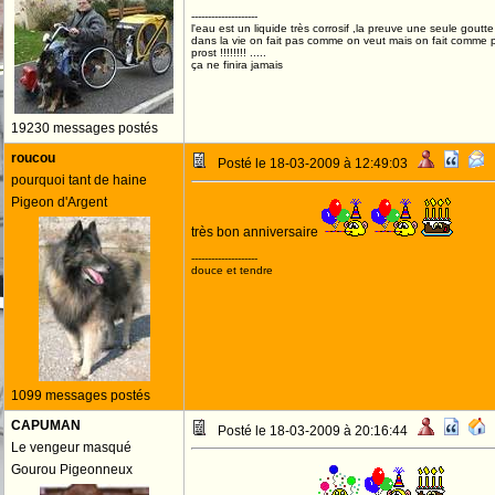
--------------------
l'eau est un liquide très corrosif ,la preuve une seule goutte s
dans la vie on fait pas comme on veut mais on fait comme 
prost !!!!!!!! .....
ça ne finira jamais
19230 messages postés
roucou
Posté le 18-03-2009 à 12:49:03
pourquoi tant de haine
Pigeon d'Argent
très bon anniversaire
--------------------
douce et tendre
1099 messages postés
CAPUMAN
Posté le 18-03-2009 à 20:16:44
Le vengeur masqué
Gourou Pigeonneux