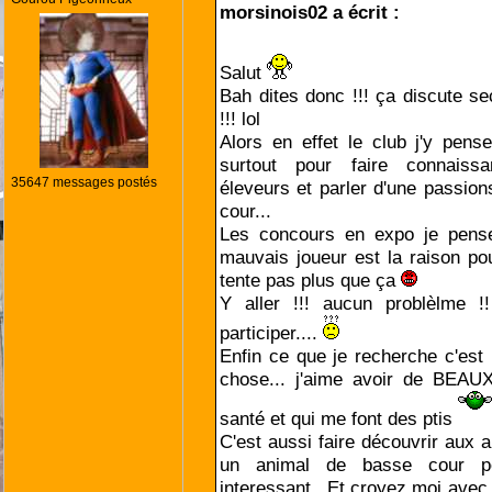
morsinois02 a écrit :
Salut
Bah dites donc !!! ça discute se
!!! lol
Alors en effet le club j'y pen
surtout pour faire connaiss
35647 messages postés
éleveurs et parler d'une passi
cour...
Les concours en expo je pens
mauvais joueur est la raison po
tente pas plus que ça
Y aller !!! aucun problèlme !!
participer....
Enfin ce que je recherche c'est l
chose... j'aime avoir de BEA
santé et qui me font des ptis
C'est aussi faire découvrir aux a
un animal de basse cour p
interessant.. Et croyez moi avec