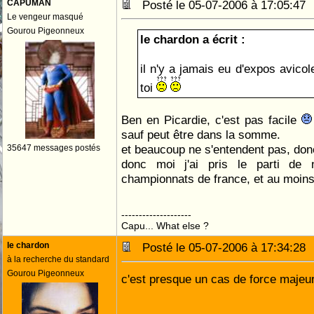
CAPUMAN
Posté le 05-07-2006 à 17:05:4
Le vengeur masqué
Gourou Pigeonneux
le chardon a écrit :
il n'y a jamais eu d'expos avico
toi
Ben en Picardie, c'est pas facile
sauf peut être dans la somme.
et beaucoup ne s'entendent pas, don
35647 messages postés
donc moi j'ai pris le parti de 
championnats de france, et au moins
--------------------
Capu... What else ?
le chardon
Posté le 05-07-2006 à 17:34:2
à la recherche du standard
Gourou Pigeonneux
c'est presque un cas de force maje