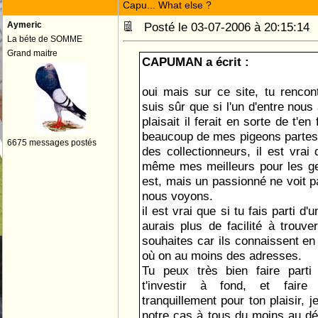
Capu... What else ?
Aymeric
Posté le 03-07-2006 à 20:15:1
La béte de SOMME
Grand maitre
CAPUMAN a écrit :
oui mais sur ce site, tu rencon
suis sûr que si l'un d'entre nous
plaisait il ferait en sorte de t'en
beaucoup de mes pigeons partes
6675 messages postés
des collectionneurs, il est vrai
même mes meilleurs pour les ge
est, mais un passionné ne voit pa
nous voyons.
il est vrai que si tu fais parti d'
aurais plus de facilité à trouve
souhaites car ils connaissent en
où on au moins des adresses.
Tu peux très bien faire parti
t'investir à fond, et faire
tranquillement pour ton plaisir, 
notre cas à tous du moins au déb