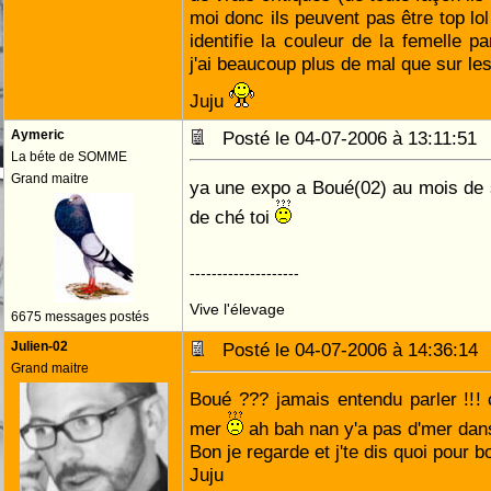
moi donc ils peuvent pas être top lol
identifie la couleur de la femelle p
j'ai beaucoup plus de mal que sur les
Juju
Aymeric
Posté le 04-07-2006 à 13:11:5
La béte de SOMME
Grand maitre
ya une expo a Boué(02) au mois de 
de ché toi
--------------------
Vive l'élevage
6675 messages postés
Julien-02
Posté le 04-07-2006 à 14:36:1
Grand maitre
Boué ??? jamais entendu parler !!! c
mer
ah bah nan y'a pas d'mer dan
Bon je regarde et j'te dis quoi pour bo
Juju