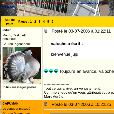
CFPOI World
General
Présentation
Aprs mes déboires je me
présente
Bas de
Pages :
1
-
2
-
3
-
4
-
5
-
6
page
indian
Posté le 03-07-2006 à 01:22:1
Mourir, c'est partir
beaucoup.
valoche a écrit :
Gourou Pigeonneux
bienvenue juju
Toujours en avance, Valoche
--------------------
35642 messages postés
Tout ce qui arrive, arrive justement.
Comme si quelqu'un vous attribuait votre pa
Marc Aurèle
CAPUMAN
Posté le 03-07-2006 à 10:22:2
Le vengeur masqué
Gourou Pigeonneux