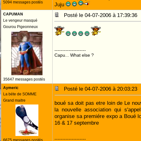
5094 messages postés
Juju
CAPUMAN
Posté le 04-07-2006 à 17:39:3
Le vengeur masqué
Gourou Pigeonneux
--------------------
Capu... What else ?
35647 messages postés
Aymeric
Posté le 04-07-2006 à 20:03:2
La béte de SOMME
Grand maitre
boué sa doit pas etre loin de Le nou
la nouvelle association qui s'appe
organise sa premiére expo a Boué lor
16 & 17 septembre
--------------------
6675 messages postés