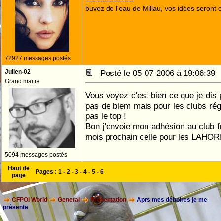
--------------------
buvez de l'eau de Millau, vos idées seront c
72927 messages postés
Julien-02
Posté le 05-07-2006 à 19:06:3
Grand maitre
Vous voyez c'est bien ce que je dis 
pas de blem mais pour les clubs régi
pas le top !
Bon j'envoie mon adhésion au club fr
mois prochain celle pour les LAHOR
5094 messages postés
Haut de
Pages :
1
-
2
-
3
-
4
-
5
-
6
page
CFPOI World
General
Présentation
Aprs mes déboires je me
présente