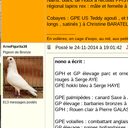
Nains: blanc de Hotot à Nicolas PFIS
régional lapins rex : mâle et femelle
Cobayes : GPE US Teddy agouti , et 
longs , satinés ) à Christine BARATE
--------------------
En volières, en cage d'expo, au nid, aux petit
ArnoFigurita38
Posté le 24-11-2014 à 19:01:42
Pigeon de Bronze
nono a écrit :
GPH et GP élevage parc et orne
rouges à Serge AYE
GPE hokki bleu à Serge HAYE
GPE palmipèdes : canard Saxe 
813 messages postés
GP élevage : barbaries bronzes à
GPH ; Rouen clair à Pierre GALA
GPE volailles : combattant anglai
GP élevage : naines hollandaises