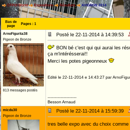
CFPOI World
Expositions
Résultats
AVIGNON 2014
Bas de
Pages :
1
page
ArnoFigurita38
Posté le 22-11-2014 à 14:39:53
Pigeon de Bronze
BON bé c'est qui qui aurai les résu
ça m'intérésserai!!
Merci les potes pigeonneux
Edité le 22-11-2014 e 14:43:27 par ArnoFigu
813 messages postés
--------------------
Besson Arnaud
micdu30
Posté le 22-11-2014 à 15:59:39
Pigeon de Bronze
tres belle expo avec du choix comme 