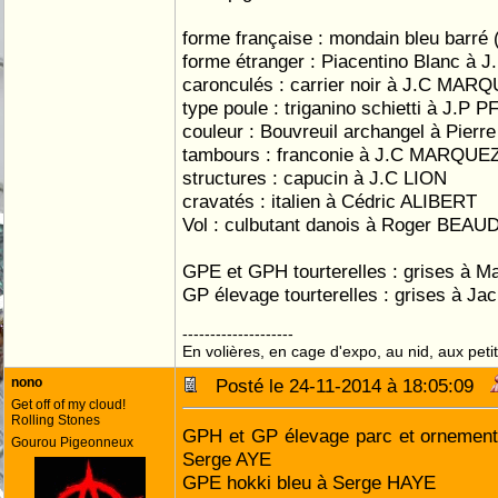
forme française : mondain bleu barr
forme étranger : Piacentino Blanc à 
caronculés : carrier noir à J.C MAR
type poule : triganino schietti à J.P 
couleur : Bouvreuil archangel à Pie
tambours : franconie à J.C MARQUE
structures : capucin à J.C LION
cravatés : italien à Cédric ALIBERT
Vol : culbutant danois à Roger BEA
GPE et GPH tourterelles : grises à 
GP élevage tourterelles : grises à Ja
--------------------
En volières, en cage d'expo, au nid, aux petit
nono
Posté le 24-11-2014 à 18:05:09
Get off of my cloud!
Rolling Stones
GPH et GP élevage parc et ornement 
Gourou Pigeonneux
Serge AYE
GPE hokki bleu à Serge HAYE