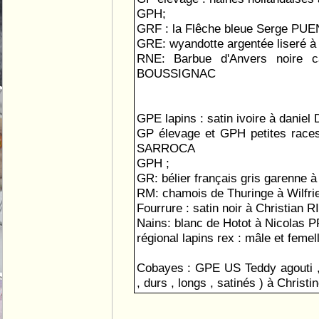
GPH;
GRF : la Flêche bleue Serge P
GRE: wyandotte argentée liseré 
RNE: Barbue d'Anvers noire ca
BOUSSIGNAC
GPE lapins : satin ivoire à dani
GP élevage et GPH petites races
SARROCA
GPH ;
GR: bélier français gris garenne 
RM: chamois de Thuringe à Wilf
Fourrure : satin noir à Christian R
Nains: blanc de Hotot à Nicolas 
régional lapins rex : mâle et feme
Cobayes : GPE US Teddy agouti ,
, durs , longs , satinés ) à Chris