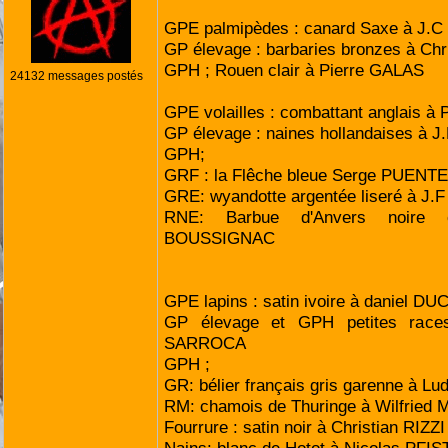
GPE palmipèdes : canard Saxe à J.
GP élevage : barbaries bronzes à Ch
GPH ; Rouen clair à Pierre GALAS
24132 messages postés
GPE volailles : combattant anglais à 
GP élevage : naines hollandaises à 
GPH;
GRF : la Flêche bleue Serge PUEN
GRE: wyandotte argentée liseré à J.
RNE: Barbue d'Anvers noire c
BOUSSIGNAC
GPE lapins : satin ivoire à daniel D
GP élevage et GPH petites races
SARROCA
GPH ;
GR: bélier français gris garenne à L
RM: chamois de Thuringe à Wilfried
Fourrure : satin noir à Christian RIZZI