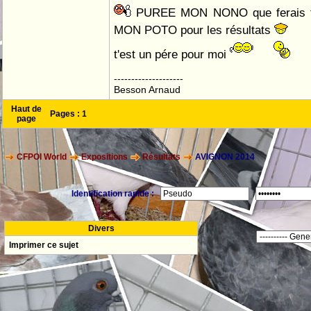
PUREE MON NONO que ferais t'o
MON POTO pour les résultats
t'est un pére pour moi
--------------------
Besson Arnaud
Haut de
Pages :
1
page
CFPOI World
Expositions
Résultats
AVIGNON 2014
Identification rapide :
Divers
Imprimer ce sujet