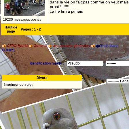
dans la vie on fait pas comme on veut mai
prost !!!!!!!! .....
ça ne finira jamais
19230 messages postés
Haut de
Pages :
1
-
2
page
CFPOI World
General
discussions générales
qu'il est beau
FLAM'S
Identification rapide :
Divers
Imprimer ce sujet