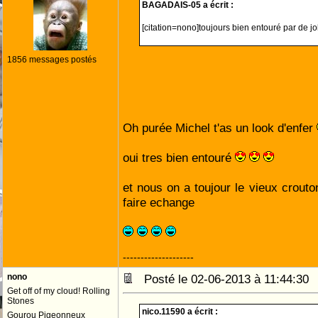
BAGADAIS-05 a écrit :
[citation=nono]toujours bien entouré par de 
1856 messages postés
Oh purée Michel t'as un look d'enfer
oui tres bien entouré
et nous on a toujour le vieux crouto
faire echange
--------------------
nono
Posté le 02-06-2013 à 11:44:3
Get off of my cloud! Rolling
Stones
nico.11590 a écrit :
Gourou Pigeonneux