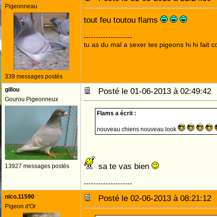
Pigeonneau
tout feu toutou flams
--------------------
tu as du mal a sexer tes pigeons hi hi fait
339 messages postés
gillou
Posté le 01-06-2013 à 02:49:4
Gourou Pigeonneux
Flams a écrit :
nouveau chiens nouveau look
sa te vas bien
13927 messages postés
--------------------
nico.11590
Posté le 02-06-2013 à 08:21:1
Pigeon d'Or