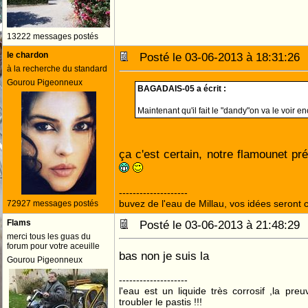
13222 messages postés
le chardon
Posté le 03-06-2013 à 18:31:2
à la recherche du standard
Gourou Pigeonneux
BAGADAIS-05 a écrit :
Maintenant qu'il fait le "dandy"on va le voir 
ça c'est certain, notre flamounet pré
--------------------
buvez de l'eau de Millau, vos idées seront c
72927 messages postés
Flams
Posté le 03-06-2013 à 21:48:2
merci tous les guas du
forum pour votre aceuille
bas non je suis la
Gourou Pigeonneux
--------------------
l'eau est un liquide très corrosif ,la pre
troubler le pastis !!!