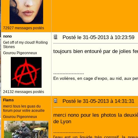
72927 messages postés
nono
Posté le 31-05-2013 à 10:23:5
Get off of my cloud! Rolling
Stones
toujours bien entouré par de jolies
Gourou Pigeonneux
--------------------
En volières, en cage d'expo, au nid, aux peti
24132 messages postés
Flams
Posté le 31-05-2013 à 14:31:3
merci tous les guas du
forum pour votre aceuille
merci nono pour les photos la deuxiè
Gourou Pigeonneux
de Lyon
--------------------
l'eau est un liquide très corrosif ,la pre