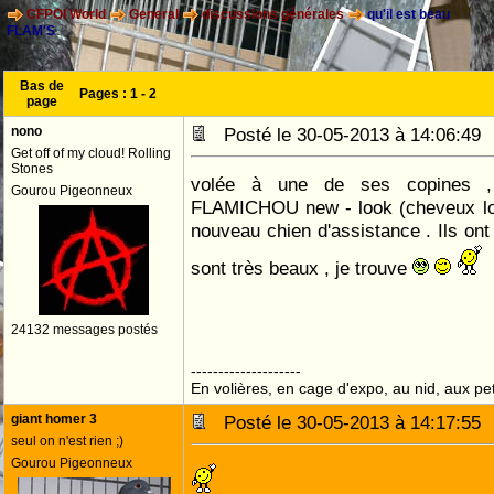
CFPOI World
General
discussions générales
qu'il est beau
FLAM'S
Bas de
Pages :
1
-
2
page
nono
Posté le 30-05-2013 à 14:06:4
Get off of my cloud! Rolling
Stones
volée à une de ses copines ,
Gourou Pigeonneux
FLAMICHOU new - look (cheveux lon
nouveau chien d'assistance . Ils ont 
sont très beaux , je trouve
24132 messages postés
--------------------
En volières, en cage d'expo, au nid, aux peti
giant homer 3
Posté le 30-05-2013 à 14:17:5
seul on n'est rien ;)
Gourou Pigeonneux