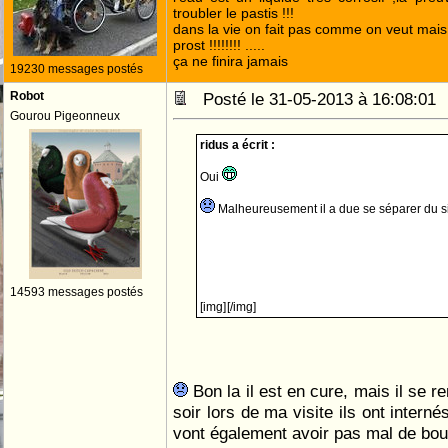
troubler le pastis !!!
dans la vie on fait pas comme on veut mai
prost !!!!!!!! .....
ça ne finira jamais
19230 messages postés
Robot
Posté le 31-05-2013 à 16:08:0
Gourou Pigeonneux
ridus a écrit :
Oui
Malheureusement il a due se séparer du 
14593 messages postés
[img]
[/img]
Bon la il est en cure, mais il se r
soir lors de ma visite ils ont internés
vont également avoir pas mal de boul