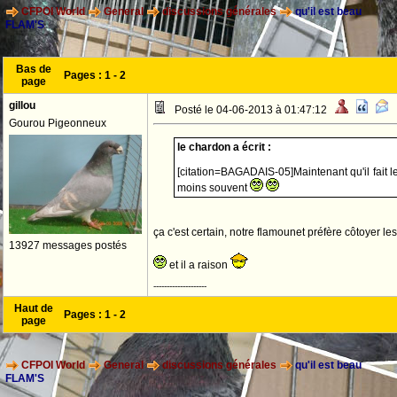
CFPOI World
General
discussions générales
qu'il est beau
FLAM'S
Bas de
Pages :
1
-
2
page
gillou
Posté le 04-06-2013 à 01:47:12
Gourou Pigeonneux
le chardon a écrit :
[citation=BAGADAIS-05]Maintenant qu'il fait l
moins souvent
ça c'est certain, notre flamounet préfère côtoyer les
13927 messages postés
et il a raison
--------------------
Haut de
Pages :
1
-
2
page
CFPOI World
General
discussions générales
qu'il est beau
FLAM'S