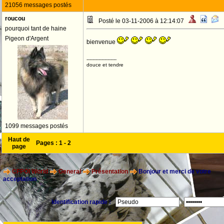
21056 messages postés
roucou
Posté le 03-11-2006 à 12:14:07
pourquoi tant de haine
Pigeon d'Argent
bienvenue
--------------------
douce et tendre
1099 messages postés
Haut de
Pages :
1
-
2
page
CFPOI World
General
Présentation
Bonjour et merci de votre
acceptation
Identification rapide :