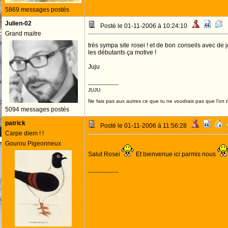
5869 messages postés
Julien-02
Posté le 01-11-2006 à 10:24:10
Grand maitre
très sympa site rosei ! et de bon conseils avec de 
les débutants ça motive !
Juju
--------------------
JUJU
Ne fais pas aux autres ce que tu ne voudrais pas que l'on t
5094 messages postés
patrick
Posté le 01-11-2006 à 11:56:28
Carpe diem ! !
Gourou Pigeonneux
Salut Rosei
Et bienvenue ici parmis nous
--------------------