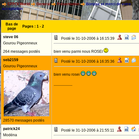
CFPOI World
General
Présentation
Bonjour et merci de votre
acceptation
Bas de
Pages :
1
-
2
page
steve 06
Posté le 31-10-2006 à 16:15:39
Gourou Pigeonneux
264 messages postés
bien venu parmi nous ROSEI
seb2159
Posté le 31-10-2006 à 16:35:36
Gourou Pigeonneux
bien venu rosei
--------------------
28570 messages postés
patrick24
Posté le 31-10-2006 à 21:55:11
Modéna