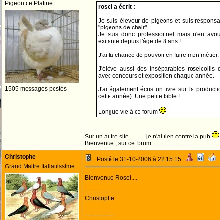
Pigeon de Platine
rosei a écrit :
Je suis éleveur de pigeons et suis responsa
"pigeons de chair".
Je suis donc professionnel mais n'en avo
exitante depuis l'âge de 8 ans !
J'ai la chance de pouvoir en faire mon métier.
J'élève aussi des inséparables roseicollis
avec concours et exposition chaque année.
1505 messages postés
J'ai également écris un livre sur la product
cette année). Une petite bible !
Longue vie à ce forum
Sur un autre site............je n'ai rien contre la pub
Bienvenue , sur ce forum
Christophe
Posté le 31-10-2006 à 22:15:15
Grand Maitre Italianissime
Bienvenue Rosei....
------------------
Christophe
--------------------