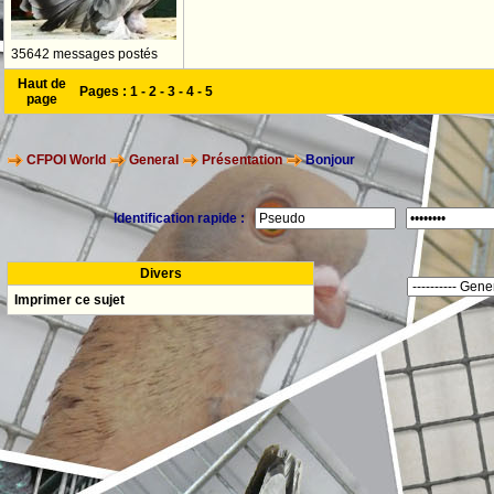
35642 messages postés
Haut de
Pages :
1
-
2
-
3
-
4
-
5
page
CFPOI World
General
Présentation
Bonjour
Identification rapide :
Divers
Imprimer ce sujet