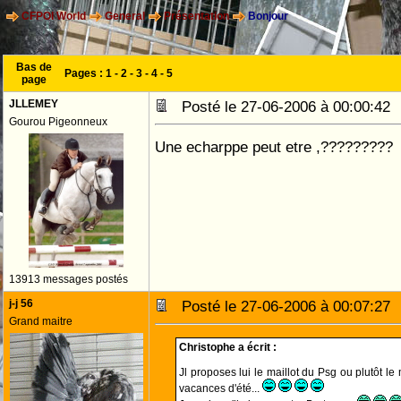
CFPOI World
General
Présentation
Bonjour
Bas de
Pages :
1
-
2
-
3
-
4
-
5
page
JLLEMEY
Posté le 27-06-2006 à 00:00:4
Gourou Pigeonneux
Une echarppe peut etre ,?????????
13913 messages postés
j-j 56
Posté le 27-06-2006 à 00:07:2
Grand maitre
Christophe a écrit :
Jl proposes lui le maillot du Psg ou plutôt le
vacances d'été...