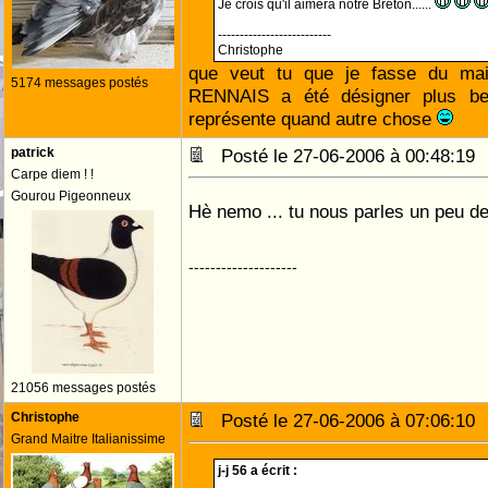
Je crois qu'il aimera notre Breton......
--------------------------
Christophe
que veut tu que je fasse du mai
5174 messages postés
RENNAIS a été désigner plus bea
représente quand autre chose
patrick
Posté le 27-06-2006 à 00:48:1
Carpe diem ! !
Gourou Pigeonneux
Hè nemo ... tu nous parles un peu d
--------------------
21056 messages postés
Christophe
Posté le 27-06-2006 à 07:06:1
Grand Maitre Italianissime
j-j 56 a écrit :