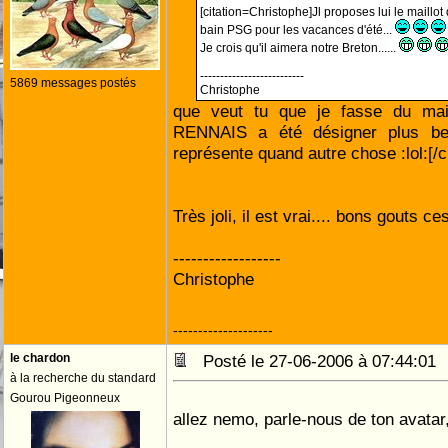
[citation=Christophe]Jl proposes lui le maillot 
bain PSG pour les vacances d'été...
Je crois qu'il aimera notre Breton......
--------------------------
5869 messages postés
Christophe
que veut tu que je fasse du mai
RENNAIS a été désigner plus bea
représente quand autre chose :lol:[/ci
Très joli, il est vrai.... bons gouts ce
------------------
Christophe
--------------------
le chardon
Posté le 27-06-2006 à 07:44:0
à la recherche du standard
Gourou Pigeonneux
allez nemo, parle-nous de ton avatar