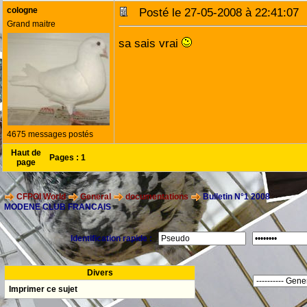
cologne
Posté le 27-05-2008 à 22:41:0
Grand maitre
sa sais vrai
4675 messages postés
Haut de
Pages :
1
page
CFPOI World
General
documentations
Bulletin N°1 2008
MODENE CLUB FRANCAIS
Identification rapide :
Divers
Imprimer ce sujet