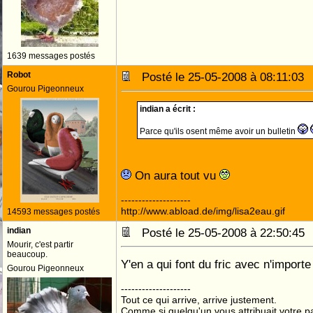
1639 messages postés
Robot
Posté le 25-05-2008 à 08:11:0
Gourou Pigeonneux
indian a écrit :
Parce qu'ils osent même avoir un bulletin
On aura tout vu
--------------------
http://www.abload.de/img/lisa2eau.gif
14593 messages postés
indian
Posté le 25-05-2008 à 22:50:4
Mourir, c'est partir
beaucoup.
Y'en a qui font du fric avec n'importe
Gourou Pigeonneux
--------------------
Tout ce qui arrive, arrive justement.
Comme si quelqu'un vous attribuait votre pa