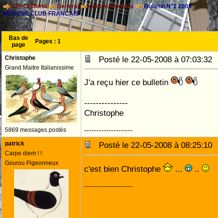
CFPOI World
General
documentations
Bulletin N°1 2008
MODENE CLUB FRANCAIS
Bas de
Pages :
1
page
Christophe
Posté le 22-05-2008 à 07:03:3
Grand Maitre Italianissime
J'a reçu hier ce bulletin
---------------
Christophe
--------------------
5869 messages postés
patrick
Posté le 22-05-2008 à 08:25:1
Carpe diem ! !
Gourou Pigeonneux
c'est bien Christophe
...
..
--------------------