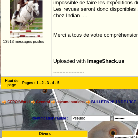
impossible de faire les expéditions du
Les revues seront donc disponibles
chez Indian ....
Merci a tous de votre compréhension 
13913 messages postés
Uploaded with
ImageShack.us
--------------------
Haut de
Pages :
1
-
2
-
3
-
4
-
5
page
CFPOI World
General
documentations
BULLETIN N° 18 DE L'ICF
Identification rapide :
Divers