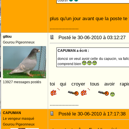
cours!!
plus qu'un jour avant que la poste te 
--------------------
gillou
Posté le 30-06-2010 à 03:12:2
Gourou Pigeonneux
CAPUMAN a écrit :
doncsi on veut avoir celle du capucin, va fall
comprend bien
13927 messages postés
toi qui croyer tous avoir ra
--------------------
CAPUMAN
Posté le 30-06-2010 à 17:17:3
Le vengeur masqué
Gourou Pigeonneux