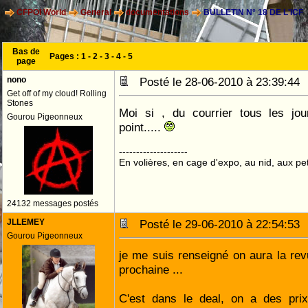
CFPOI World
General
documentations
BULLETIN N° 18 DE L'ICF
Bas de
Pages :
1
-
2
-
3
-
4
-
5
page
nono
Posté le 28-06-2010 à 23:39:4
Get off of my cloud! Rolling
Stones
Moi si , du courrier tous les jo
Gourou Pigeonneux
point.....
--------------------
En volières, en cage d'expo, au nid, aux peti
24132 messages postés
JLLEMEY
Posté le 29-06-2010 à 22:54:5
Gourou Pigeonneux
je me suis renseigné on aura la re
prochaine ...
C'est dans le deal, on a des prix