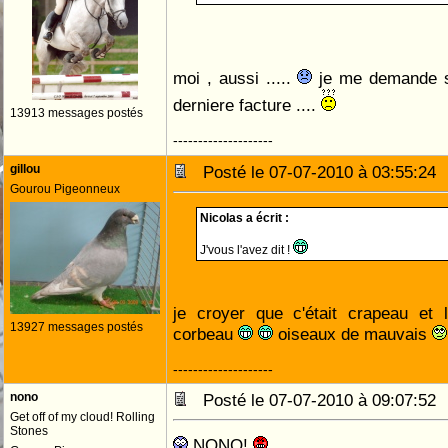
moi , aussi .....
je me demande si 
derniere facture ....
13913 messages postés
--------------------
gillou
Posté le 07-07-2010 à 03:55:2
Gourou Pigeonneux
Nicolas a écrit :
J'vous l'avez dit !
je croyer que c'était crapeau et 
13927 messages postés
corbeau
oiseaux de mauvais
--------------------
nono
Posté le 07-07-2010 à 09:07:5
Get off of my cloud! Rolling
Stones
NONO!