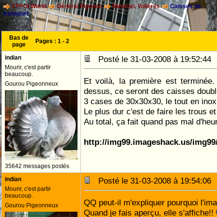
CFPOI World
Général Pigeons
Materiel, Volières
Caisses de
transport
Bas de
Pages :
1
-
2
page
indian
Posté le 31-03-2008 à 19:52:4
Mourir, c'est partir
beaucoup.
Et voilà, la première est terminée.
Gourou Pigeonneux
dessus, ce seront des caisses doubl
3 cases de 30x30x30, le tout en inox
Le plus dur c'est de faire les trous e
Au total, ça fait quand pas mal d'heu
http://img99.imageshack.us/img99
35642 messages postés
indian
Posté le 31-03-2008 à 19:54:0
Mourir, c'est partir
beaucoup.
QQ peut-il m'expliquer pourquoi l'im
Gourou Pigeonneux
Quand je fais aperçu, elle s'affiche!!