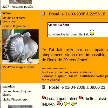
2297 messages postés
indian
Posté le 31-03-2008 à 22:56:1
Mourir, c'est partir
beaucoup.
vladimir a écrit :
Gourou Pigeonneux
comment t'as fait pour plier l'alu
Je l'ai fait plier par un copain
simplement, sinon c'est impossible, 
de l'inox de 20 centièmes!!
35642 messages postés
--------------------
Tout ce qui arrive, arrive justement.
Comme si quelqu'un vous attribuait votre pa
Marc Aurèle
bagadais
Posté le 01-04-2008 à 09:00:2
La beauté est toujours
bizarre
ouah quel talent
belle caiss
Maitre Pigeonneux
INDIAN