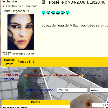
le chardon
Posté le 07-04-2008 à 19:20:4
à la recherche du standard
Gourou Pigeonneux
--------------------
buvez de l'eau de Millau, vos idées seront c
72927 messages postés
Haut de
Pages :
1
-
2
page
CFPOI World
Général Pigeons
Materiel, Volières
Caisses de
transport
Identification rapide :
Divers