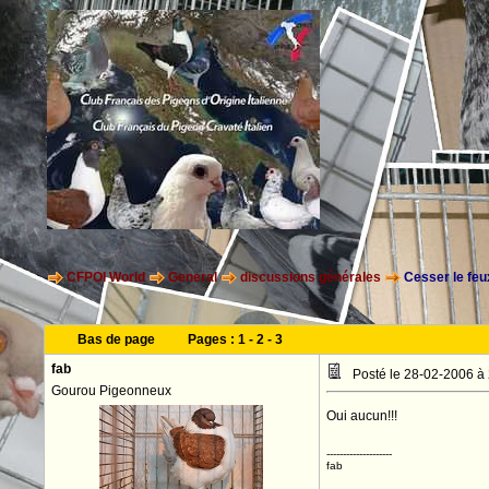
CFPOI World
General
discussions générales
Cesser le feu
Bas de page
Pages :
1
-
2
-
3
fab
Posté le 28-02-2006 à
Gourou Pigeonneux
Oui aucun!!!
--------------------
fab