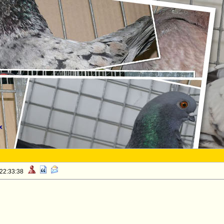
x
 22:33:38