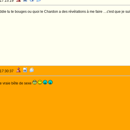
 17:15:19
die tu te bouges ou quoi le Chardon a des révélations à me faire ....c'est que je suis 
 17:30:37
ne vraie bête de sexe