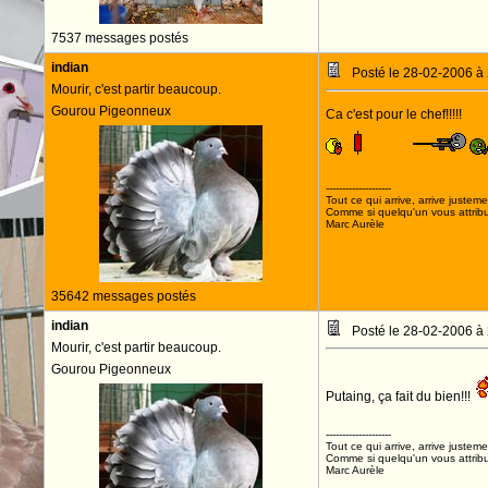
7537 messages postés
indian
Posté le 28-02-2006 à
Mourir, c'est partir beaucoup.
Gourou Pigeonneux
Ca c'est pour le chef!!!!!
--------------------
Tout ce qui arrive, arrive justeme
Comme si quelqu'un vous attribua
Marc Aurèle
35642 messages postés
indian
Posté le 28-02-2006 à
Mourir, c'est partir beaucoup.
Gourou Pigeonneux
Putaing, ça fait du bien!!!
--------------------
Tout ce qui arrive, arrive justeme
Comme si quelqu'un vous attribua
Marc Aurèle