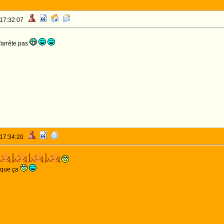
 17:32:07
n'arrête pas
 17:34:20
s que ça