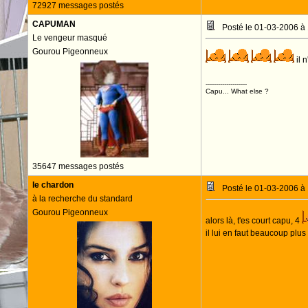
72927 messages postés
CAPUMAN
Posté le 01-03-2006 à
Le vengeur masqué
Gourou Pigeonneux
il 
--------------------
Capu... What else ?
35647 messages postés
le chardon
Posté le 01-03-2006 à
à la recherche du standard
Gourou Pigeonneux
alors là, t'es court capu, 4
il lui en faut beaucoup plu