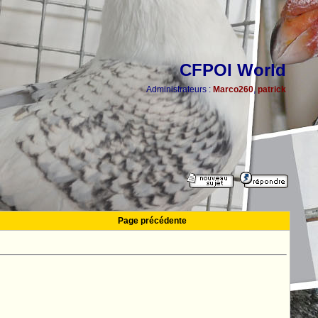
CFPOI World
Administrateurs :
Marco260
,
patrick
Page précédente