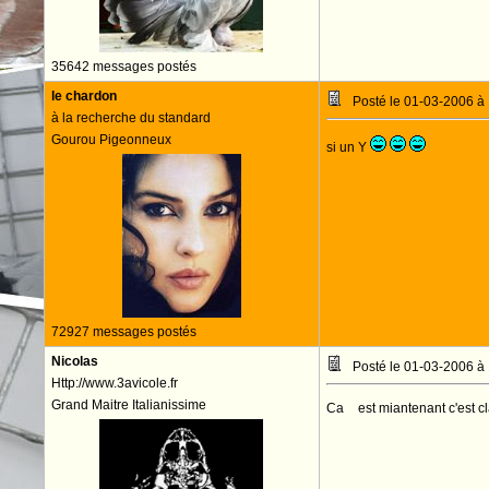
35642 messages postés
le chardon
Posté le 01-03-2006 à
à la recherche du standard
Gourou Pigeonneux
si un Y
72927 messages postés
Nicolas
Posté le 01-03-2006 à
Http://www.3avicole.fr
Grand Maitre Italianissime
Ca
y
est miantenant c'est c