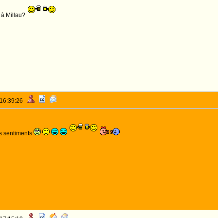
 à Millau?
 16:39:26
es sentiments