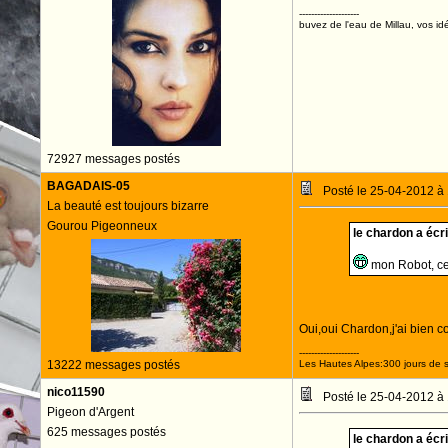
--------------------
buvez de l'eau de Millau, vos idé
72927 messages postés
BAGADAIS-05
Posté le 25-04-2012 à
La beauté est toujours bizarre
Gourou Pigeonneux
le chardon a écrit
mon Robot, ces
Oui,oui Chardon,j'ai bien c
--------------------
13222 messages postés
Les Hautes Alpes:300 jours de s
nico11590
Posté le 25-04-2012 à
Pigeon d'Argent
625 messages postés
le chardon a écrit