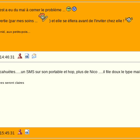
 a eu du mal à cerner le problème ...
ertie (par mes soins ...
) et elle se éfiera avant de l'inviter chez elle !
id, aux petits-pois...
 14:46:31
ahuètes......un SMS sur son portable et hop, plus de Nico .....il file doux le type ma
es seront claires
 15:45:31