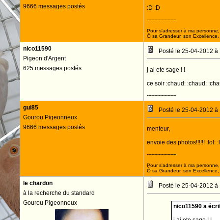
9666 messages postés
:D :D
--------------------
Pour s'adresser à ma personne, 
Ô sa Grandeur, son Excellence, D
nico11590
Posté le 25-04-2012 à
Pigeon d'Argent
625 messages postés
j ai ete sage ! !
ce soir :chaud: :chaud: :cha
--------------------
gui85
Posté le 25-04-2012 à
Gourou Pigeonneux
9666 messages postés
menteur,
envoie des photos!!!!!! :lol: :l
--------------------
Pour s'adresser à ma personne, 
Ô sa Grandeur, son Excellence, D
le chardon
Posté le 25-04-2012 à
à la recherche du standard
Gourou Pigeonneux
nico11590 a écrit