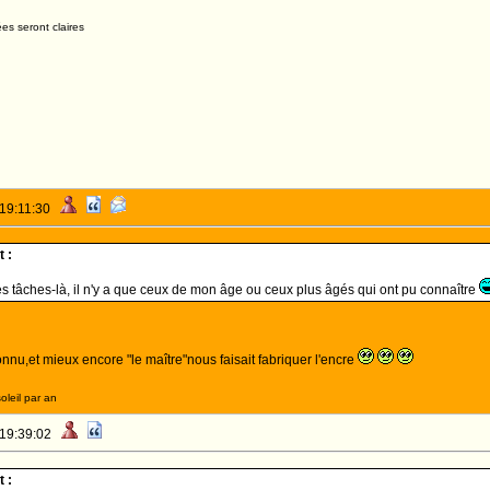
es seront claires
 19:11:30
 :
 tâches-là, il n'y a que ceux de mon âge ou ceux plus âgés qui ont pu connaître
onnu,et mieux encore "le maître"nous faisait fabriquer l'encre
oleil par an
 19:39:02
 :