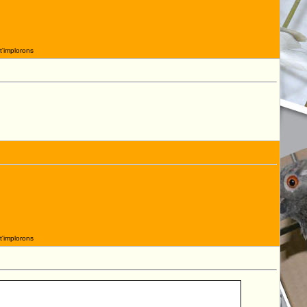
t'implorons
t'implorons