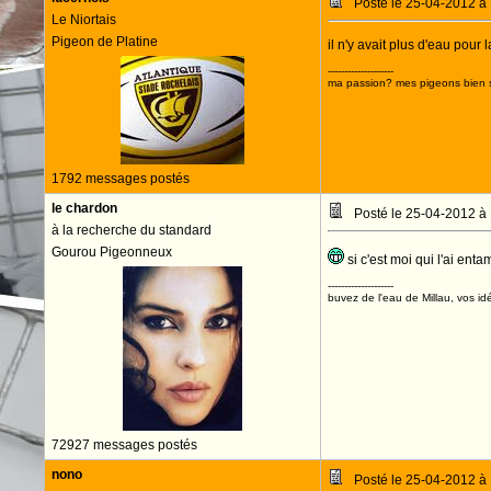
Posté le 25-04-2012 à
Le Niortais
Pigeon de Platine
il n'y avait plus d'eau pou
--------------------
ma passion? mes pigeons bien s
1792 messages postés
le chardon
Posté le 25-04-2012 à
à la recherche du standard
Gourou Pigeonneux
si c'est moi qui l'ai en
--------------------
buvez de l'eau de Millau, vos idé
72927 messages postés
nono
Posté le 25-04-2012 à