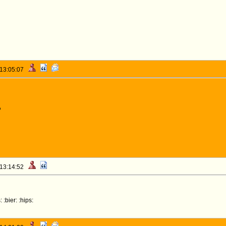
 13:05:07
o
 13:14:52
: :bier: :hips: