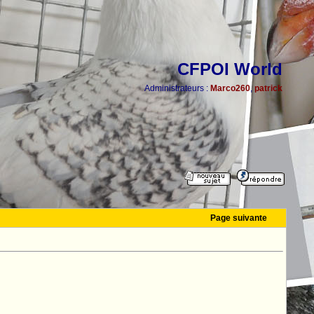
CFPOI World
Administrateurs :
Marco260
,
patrick
Page suivante