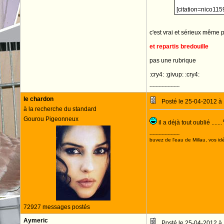
[citation=nico1159
c'est vrai et sérieux même 
et repartis bredouille
pas une rubrique
:cry4: :givup: :cry4:
--------------------
le chardon
Posté le 25-04-2012 à
à la recherche du standard
Gourou Pigeonneux
il a déjà tout oublié .......
--------------------
buvez de l'eau de Millau, vos idé
72927 messages postés
Aymeric
Posté le 25-04-2012 à