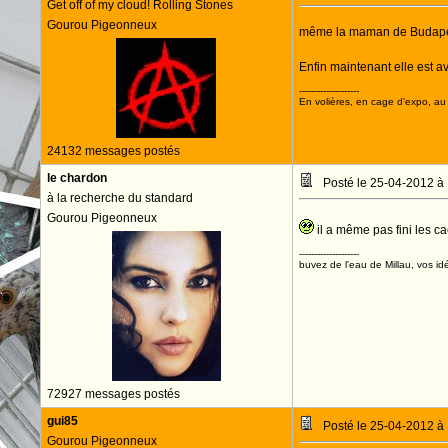
Get off of my cloud! Rolling Stones
Gourou Pigeonneux
même la maman de Budapest
Enfin maintenant elle est av
--------------------
En volières, en cage d'expo, au n
24132 messages postés
le chardon
Posté le 25-04-2012 à
à la recherche du standard
Gourou Pigeonneux
il a même pas fini les cac
--------------------
buvez de l'eau de Millau, vos idé
72927 messages postés
gui85
Posté le 25-04-2012 à
Gourou Pigeonneux