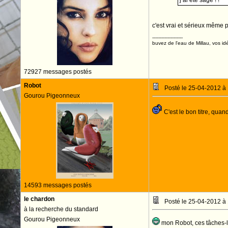
j ai ete sage ! !
c'est vrai et sérieux même
--------------------
buvez de l'eau de Millau, vos idé
72927 messages postés
Robot
Posté le 25-04-2012 à
Gourou Pigeonneux
C'est le bon titre, quand
14593 messages postés
le chardon
Posté le 25-04-2012 à
à la recherche du standard
Gourou Pigeonneux
mon Robot, ces tâches-là