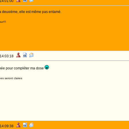
 14:01:00
r la deuxiéme, elle est même pas entamé.
ur!!!
 14:03:18
tamée pour compléter ma dose
es seront claires
 14:09:38