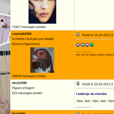
72927 messages postés
coucou54300
Posté le 25-04-2012 à
la misére n'est pas une fatalité
Gourou Pigeonneux
--------------------
jmo oeil de fraise,criador lusitan
39629 messages postés
nico11590
Posté le 25-04-2012 à
Pigeon d'Argent
625 messages postés
l auberge du chardon
:hips: :bier: :hips: :bier: :hips
--------------------
lucernois