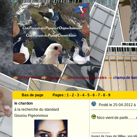
CFPOI World
General
discussions générales
champ de bata
Bas de page
Pages :
1
-
2
-
3
-
4
-
5
-
6
-
7
-
8
-
9
le chardon
Posté le 25-04-2012 à
à la recherche du standard
Gourou Pigeonneux
Nico vient de partir.......
--------------------
buvez de l'eau de Millau, vos idé