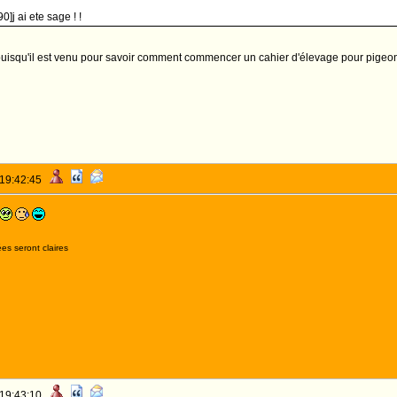
0]j ai ete sage ! !
puisqu'il est venu pour savoir comment commencer un cahier d'élevage pour pigeons
 19:42:45
es seront claires
 19:43:10