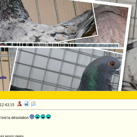
ille
 12:43:15
..c'est la désolation
es seront claires