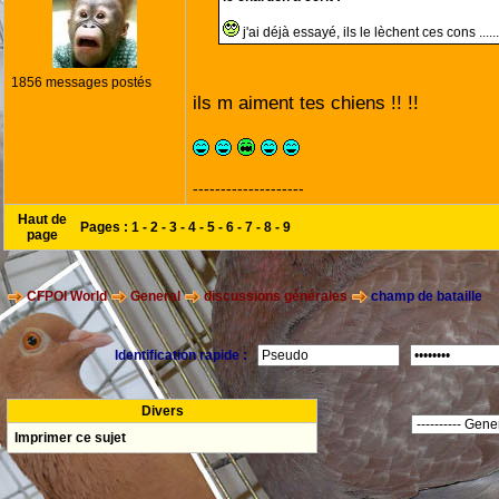
j'ai déjà essayé, ils le lèchent ces cons ......
1856 messages postés
ils m aiment tes chiens !! !!
--------------------
Haut de
Pages :
1
-
2
-
3
-
4
-
5
-
6
-
7
-
8
-
9
page
CFPOI World
General
discussions générales
champ de bataille
Identification rapide :
Divers
Imprimer ce sujet