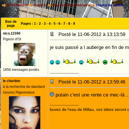
CFPOI World
General
discussions générales
champ de bataille
Bas de
Pages :
1
-
2
-
3
-
4
-
5
-
6
-
7
-
8
-
9
page
nico.11590
Posté le 11-06-2012 à 13:13:5
Pigeon d'Or
je suis passé a l auberge en fin de mati
1856 messages postés
--------------------
le chardon
Posté le 11-06-2012 à 13:59:4
à la recherche du standard
Gourou Pigeonneux
putain c'est une rente ce mec-là ..
--------------------
buvez de l'eau de Millau, vos idées seront c