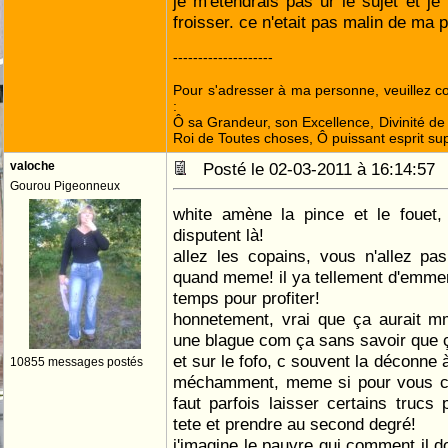
je m'etendrais pas ur le sujet et j
froisser. ce n'etait pas malin de ma p
--------------------
Pour s'adresser à ma personne, veuillez 
:
Ô sa Grandeur, son Excellence, Divinité de 
Roi de Toutes choses, Ô puissant esprit sup
valoche
Posté le 02-03-2011 à 16:14:5
Gourou Pigeonneux
white amène la pince et le foue
disputent là!
allez les copains, vous n'allez pa
quand meme! il ya tellement d'emmer
temps pour profiter!
honnetement, vrai que ça aurait m
une blague com ça sans savoir que ç
et sur le fofo, c souvent la déconne à
10855 messages postés
méchamment, meme si pour vous c'es
faut parfois laisser certains truc
tete et prendre au second degré!
j'imagine le pauvre gui comment il do