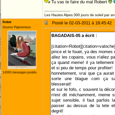
Tu vas te faire du mal Robert
--------------------
Les Hautes Alpes:300 jours de soleil par an
Robot
Posté le 02-03-2011 à 18:45:4
Gourou Pigeonneux
BAGADAIS-05 a écrit :
[citation=Robot][citation=val
pince et le fouet, ya des momes q
allez les copains, vous n'allez p
ça quand meme! il ya tellement
et si peu de temps pour profiter!
14593 messages postés
honnetement, vrai que ça aurai
sorte une blague com ça s
blesserait!
et sur le fofo, c souvent la déco
n'est dit méchamment, meme si
sujet sensible, il faut parfois l
passer au dessus de la tete e
degré!