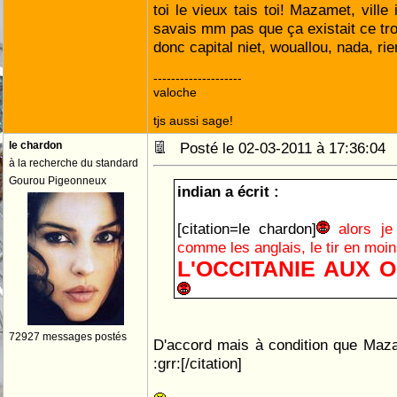
toi le vieux tais toi! Mazamet, ville
savais mm pas que ça existait ce tro
donc capital niet, wouallou, nada, rie
--------------------
valoche
tjs aussi sage!
le chardon
Posté le 02-03-2011 à 17:36:0
à la recherche du standard
Gourou Pigeonneux
indian a écrit :
[citation=le chardon]
alors je
comme les anglais, le tir en moi
L'OCCITANIE AUX 
72927 messages postés
D'accord mais à condition que Mazam
:grr:[/citation]