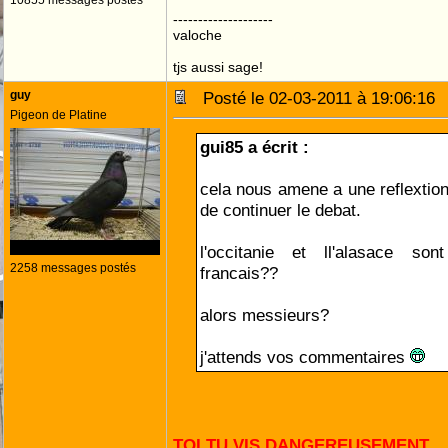
10855 messages postés
--------------------
valoche
tjs aussi sage!
guy
Posté le 02-03-2011 à 19:06:1
Pigeon de Platine
gui85 a écrit :
cela nous amene a une reflextion
de continuer le debat.
l'occitanie et ll'alasace sont
2258 messages postés
francais??
alors messieurs?
j'attends vos commentaires
TOI TU VIS DANGEREUSEMENT