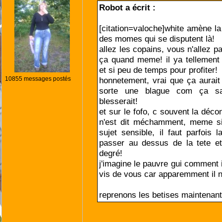
Robot a écrit :
[citation=valoche]white amène la 
des momes qui se disputent là!
allez les copains, vous n'allez p
ça quand meme! il ya tellement
et si peu de temps pour profiter!
10855 messages postés
honnetement, vrai que ça aurai
sorte une blague com ça s
blesserait!
et sur le fofo, c souvent la déco
n'est dit méchamment, meme si
sujet sensible, il faut parfois l
passer au dessus de la tete e
degré!
j'imagine le pauvre gui comment i
vis de vous car apparemment il n
reprenons les betises maintenant 