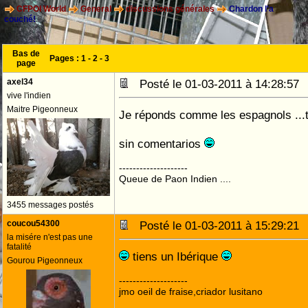
CFPOI World
General
discussions générales
Chardon l'a
couché!
Bas de
Pages :
1
-
2
-
3
page
axel34
Posté le 01-03-2011 à 14:28:5
vive l'indien
Maitre Pigeonneux
Je réponds comme les espagnols ...to
sin comentarios
--------------------
Queue de Paon Indien ....
3455 messages postés
coucou54300
Posté le 01-03-2011 à 15:29:2
la misére n'est pas une
fatalité
tiens un Ibérique
Gourou Pigeonneux
--------------------
jmo oeil de fraise,criador lusitano