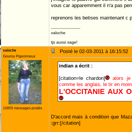
vous car apparemment il n'a pas pen
reprenons les betises maintenant c p
--------------------
valoche
tjs aussi sage!
valoche
Posté le 02-03-2011 à 16:15:5
Gourou Pigeonneux
indian a écrit :
[citation=le chardon]
alors je
comme les anglais, le tir en moi
L'OCCITANIE AUX 
10855 messages postés
D'accord mais à condition que Mazam
:grr:[/citation]