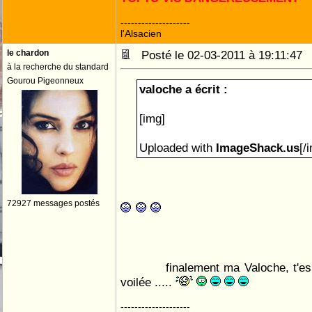
--------------------
l'Alsacien
le chardon
Posté le 02-03-2011 à 19:11:4
à la recherche du standard
Gourou Pigeonneux
valoche a écrit :
[img]
Uploaded with
ImageShack.us
[/
72927 messages postés
finalement ma Valoche, t'es
voilée .....
--------------------