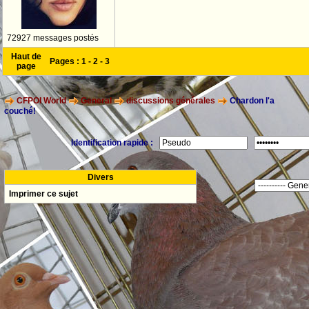
72927 messages postés
Haut de
Pages :
1
-
2
-
3
page
CFPOI World
General
discussions générales
Chardon l'a
couché!
Identification rapide :
Divers
Imprimer ce sujet