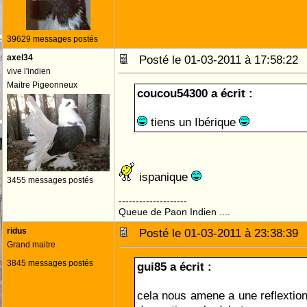
39629 messages postés
axel34
Posté le 01-03-2011 à 17:58:2
vive l'indien
Maitre Pigeonneux
coucou54300 a écrit :
tiens un Ibérique
ispanique
3455 messages postés
--------------------
Queue de Paon Indien ....
ridus
Posté le 01-03-2011 à 23:38:3
Grand maitre
3845 messages postés
gui85 a écrit :
cela nous amene a une reflextion