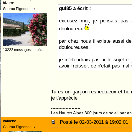
bizarre
gui85 a écrit :
Gourou Pigeonneux
excusez moi, je pensais pas q
douloureux
par chez nous il existe aussi des 
douloureuses.
13222 messages postés
je m'etendrais pas ur le sujet e
avoir froisser. ce n'etait pas mal
Tu es un garçon respectueux et hon
je t'apprécie
--------------------
Les Hautes Alpes:300 jours de soleil par an
valoche
Posté le 02-03-2011 à 19:02:0
Gourou Pigeonneux