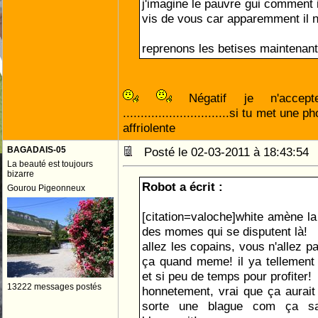
j'imagine le pauvre gui comment i
vis de vous car apparemment il n
reprenons les betises maintenant 
Négatif je n'acce
..............................si tu met une
affriolente
BAGADAIS-05
Posté le 02-03-2011 à 18:43:5
La beauté est toujours
bizarre
Robot a écrit :
Gourou Pigeonneux
[citation=valoche]white amène la 
des momes qui se disputent là!
allez les copains, vous n'allez p
ça quand meme! il ya tellement
et si peu de temps pour profiter!
13222 messages postés
honnetement, vrai que ça aurai
sorte une blague com ça s