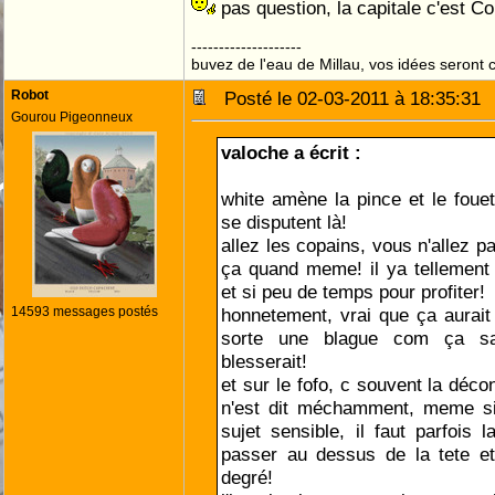
pas question, la capitale c'est C
--------------------
buvez de l'eau de Millau, vos idées seront c
Robot
Posté le 02-03-2011 à 18:35:3
Gourou Pigeonneux
valoche a écrit :
white amène la pince et le fou
se disputent là!
allez les copains, vous n'allez p
ça quand meme! il ya tellement
et si peu de temps pour profiter!
14593 messages postés
honnetement, vrai que ça aurai
sorte une blague com ça s
blesserait!
et sur le fofo, c souvent la déco
n'est dit méchamment, meme si
sujet sensible, il faut parfois l
passer au dessus de la tete e
degré!