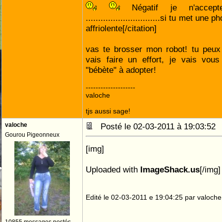
Négatif je n'acce
..............................si tu met une
affriolente[/citation]
vas te brosser mon robot! tu peux 
vais faire un effort, je vais vou
"bébète" à adopter!
--------------------
valoche
tjs aussi sage!
valoche
Posté le 02-03-2011 à 19:03:5
Gourou Pigeonneux
[img]
Uploaded with
ImageShack.us
[/img]
Edité le 02-03-2011 e 19:04:25 par valoche