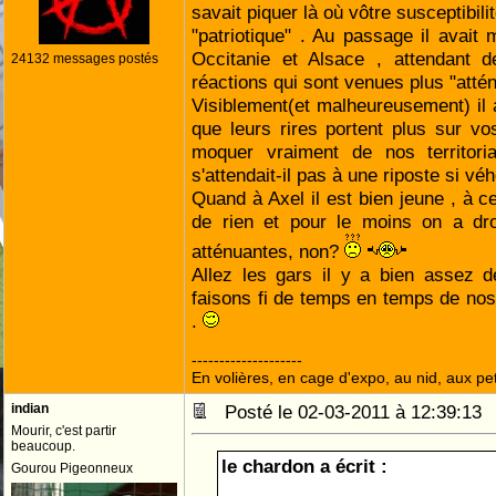
savait piquer là où vôtre susceptibilit
"patriotique" . Au passage il avai
Occitanie et Alsace , attendant d
24132 messages postés
réactions qui sont venues plus "atté
Visiblement(et malheureusement) il a
que leurs rires portent plus sur v
moquer vraiment de nos territoria
s'attendait-il pas à une riposte si v
Quand à Axel il est bien jeune , à ce
de rien et pour le moins on a dro
atténuantes, non?
Allez les gars il y a bien assez 
faisons fi de temps en temps de n
.
--------------------
En volières, en cage d'expo, au nid, aux peti
indian
Posté le 02-03-2011 à 12:39:1
Mourir, c'est partir
beaucoup.
le chardon a écrit :
Gourou Pigeonneux