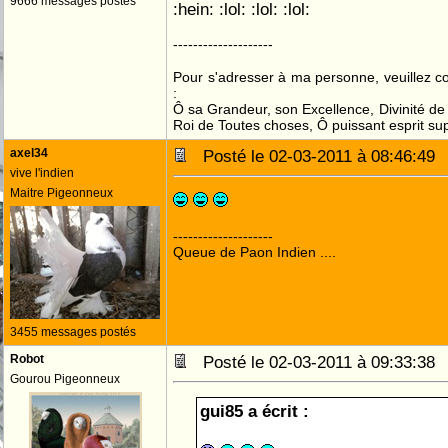
9666 messages postés
:hein: :lol: :lol: :lol:
--------------------
Pour s'adresser à ma personne, veuillez 
:
Ô sa Grandeur, son Excellence, Divinité de 
Roi de Toutes choses, Ô puissant esprit sup
axel34
Posté le 02-03-2011 à 08:46:4
vive l'indien
Maitre Pigeonneux
--------------------
Queue de Paon Indien ....
3455 messages postés
Robot
Posté le 02-03-2011 à 09:33:3
Gourou Pigeonneux
gui85 a écrit :