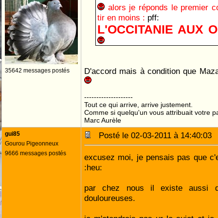
alors je réponds le premier c
tir en moins :
pff:
L'OCCITANIE AUX 
D'accord mais à condition que Mazam
35642 messages postés
--------------------
Tout ce qui arrive, arrive justement.
Comme si quelqu'un vous attribuait votre pa
Marc Aurèle
gui85
Posté le 02-03-2011 à 14:40:0
Gourou Pigeonneux
9666 messages postés
excusez moi, je pensais pas que c'e
:heu:
par chez nous il existe aussi des
douloureuses.