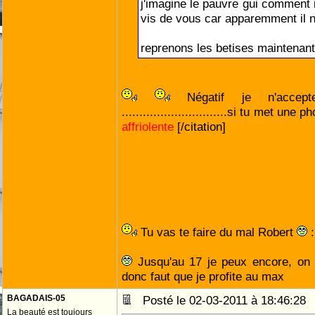
j'imagine le pauvre gui comment i
vis de vous car apparemment il n
reprenons les betises maintenant 
Négatif je n'acce
..............................si tu met une
affriolente
[/citation]
Tu vas te faire du mal Robert
:
Jusqu'au 17 je peux encore, on 
donc faut que je profite au max
BAGADAIS-05
Posté le 02-03-2011 à 18:46:2
La beauté est toujours