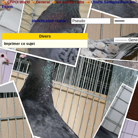
CFPOI World
General
les autres clubs
Charte Sanitaire Pour les
Expos
Identification rapide :
Divers
Imprimer ce sujet