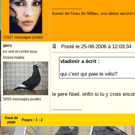
--------------------
buvez de l'eau de Millau, vos idées seront c
72927 messages postés
giero
Posté le 25-08-2006 à 12:03:3
en vert et contre tous
Grand maitre
vladimir a écrit :
qui c'est qui paie le véto?
le pere Noel, enfin si tu y crois encor
5655 messages postés
--------------------
Haut de
Pages :
1
-
2
page