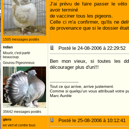
J'ai prévu de faire passer le vét
avoir terminé
de vacciner tous les pigeons.
Celle ci m'a confirmer, qu'ils ne del
de provenance que si le dossier étai
1505 messages postés
indian
Posté le 24-08-2006 à 22:29:5
Mourir, c'est partir
beaucoup.
Ben mon vieux, si toutes les d
Gourou Pigeonneux
décourager plus d'un!!!
--------------------
Tout ce qui arrive, arrive justement.
Comme si quelqu'un vous attribuait votre pa
Marc Aurèle
35642 messages postés
giero
Posté le 25-08-2006 à 10:12:4
en vert et contre tous