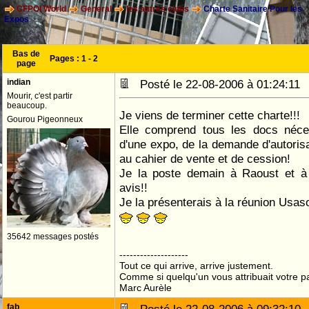
CFPOI World
General
les autres clubs
Charte Sanitaire Pour les
Expos
Bas de
Pages :
1
-
2
page
indian
Posté le 22-08-2006 à 01:24:1
Mourir, c'est partir
beaucoup.
Je viens de terminer cette charte!!!
Gourou Pigeonneux
Elle comprend tous les docs néces
d'une expo, de la demande d'autori
au cahier de vente et de cession!
Je la poste demain à Raoust et 
avis!!
Je la présenterais à la réunion Usas
35642 messages postés
--------------------
Tout ce qui arrive, arrive justement.
Comme si quelqu'un vous attribuait votre pa
Marc Aurèle
fab