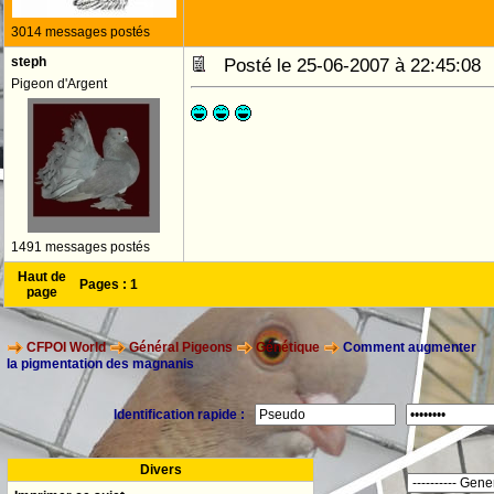
3014 messages postés
steph
Posté le 25-06-2007 à 22:45:0
Pigeon d'Argent
1491 messages postés
Haut de
Pages :
1
page
CFPOI World
Général Pigeons
Génétique
Comment augmenter
la pigmentation des magnanis
Identification rapide :
Divers