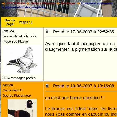
CFPOI World
Général Pigeons
Génétique
Comment augmenter
la pigmentation des magnanis
Bas de
Pages :
1
page
Rital 24
Posté le 17-06-2007 à 22:52:3
Je suis rital et je le reste
Pigeon de Platine
Avec quoi faut-il accoupler un ou
d'augmenter la pigmentation sur la 
3014 messages postés
patrick
Posté le 18-06-2007 à 13:16:0
Carpe diem ! !
Gourou Pigeonneux
ça c'est une bonne question ! !
Le bronze est l'idéal "dans les livr
nous (pas comme en capucin ou indi