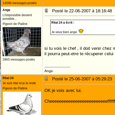
14096 messages postés
Ange
Posté le 22-06-2007 à 18:16:4
L\'impossible devient
possible...
Rital 24 a écrit :
Pigeon de Platine
Je veux bien ange.
si tu vois le chef , il doit venir che
il pourra peut-etre te récuperer celui
2865 messages postés
--------------------
Ange
Rital 24
Posté le 25-06-2007 à 05:29:2
Je suis rital et je le reste
Pigeon de Platine
OK je vois avec lui.
Cheeeeeeeeeeeeeeeeeeeeeeeeeffffffff!!!