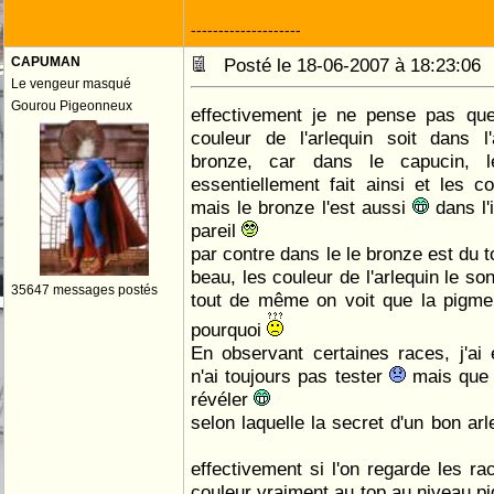
--------------------
CAPUMAN
Posté le 18-06-2007 à 18:23:0
Le vengeur masqué
Gourou Pigeonneux
effectivement je ne pense pas que
couleur de l'arlequin soit dans 
bronze, car dans le capucin, l
essentiellement fait ainsi et les 
mais le bronze l'est aussi
dans l'
pareil
par contre dans le le bronze est du 
beau, les couleur de l'arlequin le so
35647 messages postés
tout de même on voit que la pigme
pourquoi
En observant certaines races, j'ai
n'ai toujours pas tester
mais que l
révéler
selon laquelle la secret d'un bon ar
effectivement si l'on regarde les ra
couleur vraiment au top au niveau pi