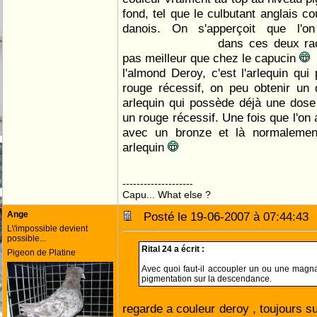
fond, tel que le culbutant anglais co
danois. On s'apperçoit que l'on
dans ces deux rac
pas meilleur que chez le capucin
l'almond Deroy, c'est l'arlequin q
rouge récessif, on peu obtenir un
arlequin qui possède déjà une dose
un rouge récessif. Une fois que l'on 
avec un bronze et là normalement
arlequin
--------------------
Capu... What else ?
Ange
Posté le 19-06-2007 à 07:44:4
L\'impossible devient
possible...
Rital 24 a écrit :
Pigeon de Platine
Avec quoi faut-il accoupler un ou une magna
pigmentation sur la descendance.
regarde a couleur deroy , toujours su