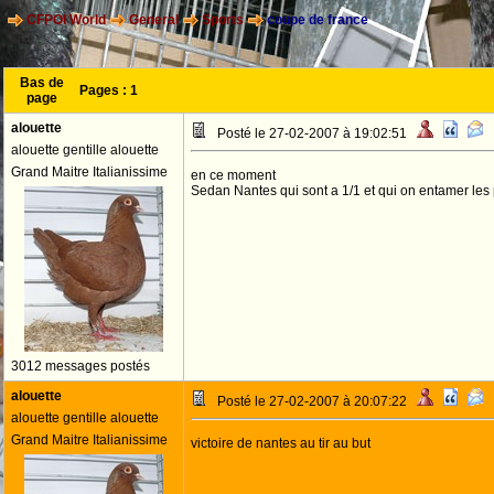
CFPOI World
General
Sports
coupe de france
Bas de
Pages :
1
page
alouette
Posté le 27-02-2007 à 19:02:51
alouette gentille alouette
Grand Maitre Italianissime
en ce moment
Sedan Nantes qui sont a 1/1 et qui on entamer les
3012 messages postés
alouette
Posté le 27-02-2007 à 20:07:22
alouette gentille alouette
Grand Maitre Italianissime
victoire de nantes au tir au but