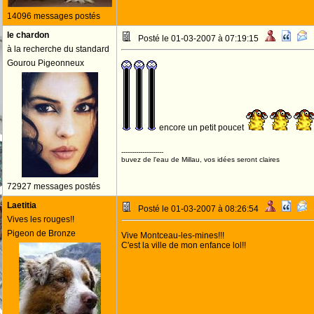
14096 messages postés
le chardon
Posté le 01-03-2007 à 07:19:15
à la recherche du standard
Gourou Pigeonneux
encore un petit poucet
--------------------
buvez de l'eau de Millau, vos idées seront claires
72927 messages postés
Laetitia
Posté le 01-03-2007 à 08:26:54
Vives les rouges!!
Pigeon de Bronze
Vive Montceau-les-mines!!!
C'est la ville de mon enfance lol!!