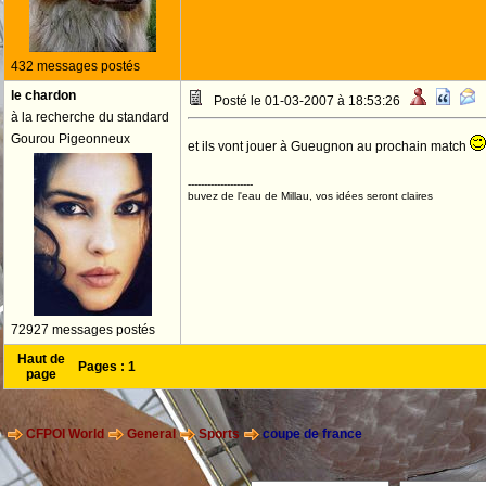
432 messages postés
le chardon
Posté le 01-03-2007 à 18:53:26
à la recherche du standard
Gourou Pigeonneux
et ils vont jouer à Gueugnon au prochain match
--------------------
buvez de l'eau de Millau, vos idées seront claires
72927 messages postés
Haut de
Pages :
1
page
CFPOI World
General
Sports
coupe de france