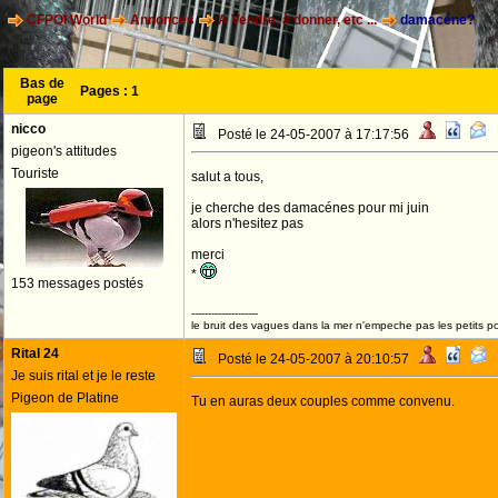
CFPOI World
Annonces
A Vendre, à donner, etc ...
damacéne?
Bas de
Pages :
1
page
nicco
Posté le 24-05-2007 à 17:17:56
pigeon's attitudes
Touriste
salut a tous,
je cherche des damacénes pour mi juin
alors n'hesitez pas
merci
*
153 messages postés
--------------------
le bruit des vagues dans la mer n'empeche pas les petits p
Rital 24
Posté le 24-05-2007 à 20:10:57
Je suis rital et je le reste
Pigeon de Platine
Tu en auras deux couples comme convenu.