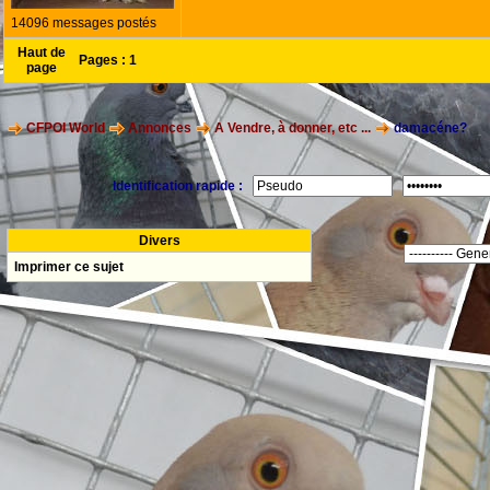
14096 messages postés
Haut de
Pages :
1
page
CFPOI World
Annonces
A Vendre, à donner, etc ...
damacéne?
Identification rapide :
Divers
Imprimer ce sujet