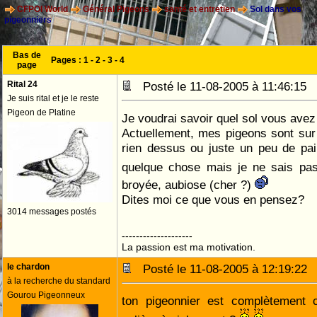
CFPOI World
Général Pigeons
santé et entretien
Sol dans vos
pigeonniers
Bas de
Pages :
1
-
2
-
3
-
4
page
Rital 24
Posté le 11-08-2005 à 11:46:15
Je suis rital et je le reste
Pigeon de Platine
Je voudrai savoir quel sol vous avez
Actuellement, mes pigeons sont sur
rien dessus ou juste un peu de pai
quelque chose mais je ne sais pa
broyée, aubiose (cher ?)
Dites moi ce que vous en pensez?
3014 messages postés
--------------------
La passion est ma motivation.
le chardon
Posté le 11-08-2005 à 12:19:2
à la recherche du standard
Gourou Pigeonneux
ton pigeonnier est complètement c