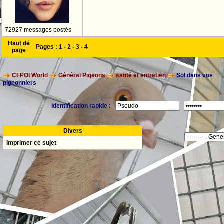
72927 messages postés
Haut de
Pages :
1
-
2
-
3
-
4
page
CFPOI World
Général Pigeons
santé et entretien
Sol dans vos
pigeonniers
Identification rapide :
Divers
Imprimer ce sujet