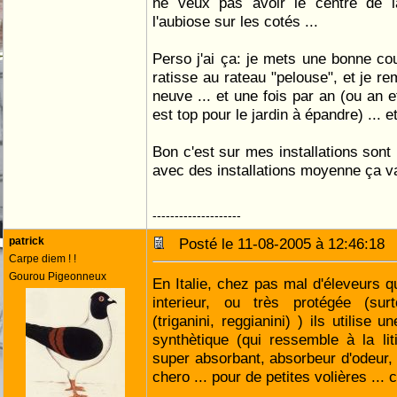
ne veux pas avoir le centre de la
l'aubiose sur les cotés ...
Perso j'ai ça: je mets une bonne cou
ratisse au rateau "pelouse", et je r
neuve ... et une fois par an (ou an e
est top pour le jardin à épandre) ... e
Bon c'est sur mes installations so
avec des installations moyenne ça v
--------------------
patrick
Posté le 11-08-2005 à 12:46:1
Carpe diem ! !
Gourou Pigeonneux
En Italie, chez pas mal d'éleveurs qu
interieur, ou très protégée (sur
(triganini, reggianini) ) ils utilise u
synthètique (qui ressemble à la liti
super absorbant, absorbeur d'odeur, 
chero ... pour de petites volières ... 