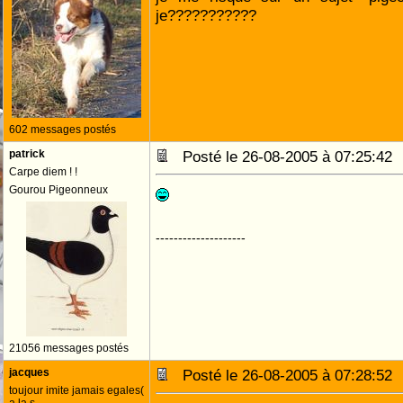
je???????????
602 messages postés
patrick
Posté le 26-08-2005 à 07:25:4
Carpe diem ! !
Gourou Pigeonneux
--------------------
21056 messages postés
jacques
Posté le 26-08-2005 à 07:28:5
toujour imite jamais egales(