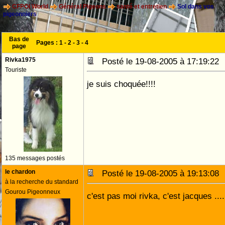
CFPOI World
Général Pigeons
santé et entretien
Sol dans vos
pigeonniers
Bas de
Pages :
1
-
2
-
3
-
4
page
Rivka1975
Posté le 19-08-2005 à 17:19:2
Touriste
je suis choquée!!!!
135 messages postés
le chardon
Posté le 19-08-2005 à 19:13:0
à la recherche du standard
Gourou Pigeonneux
c'est pas moi rivka, c'est jacques ....