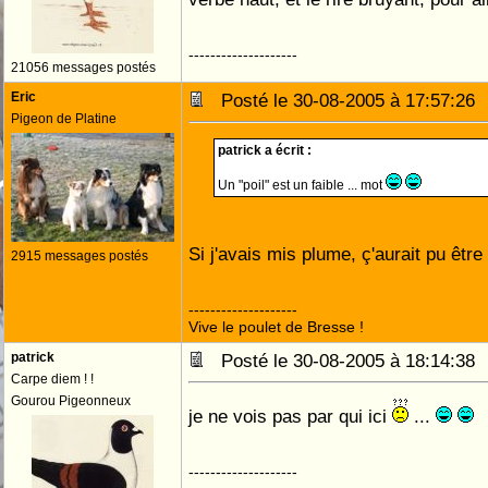
--------------------
21056 messages postés
Eric
Posté le 30-08-2005 à 17:57:2
Pigeon de Platine
patrick a écrit :
Un "poil" est un faible ... mot
Si j'avais mis plume, ç'aurait pu être 
2915 messages postés
--------------------
Vive le poulet de Bresse !
patrick
Posté le 30-08-2005 à 18:14:3
Carpe diem ! !
Gourou Pigeonneux
je ne vois pas par qui ici
...
--------------------