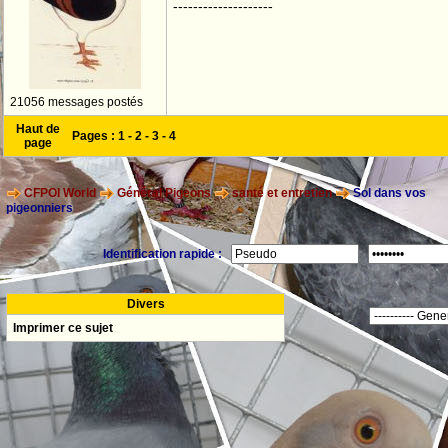
--------------------
21056 messages postés
Haut de
Pages :
1
-
2
-
3
-
4
page
CFPOI World
Général Pigeons
santé et entretien
Sol dans vos
pigeonniers
Identification rapide :
Divers
Imprimer ce sujet