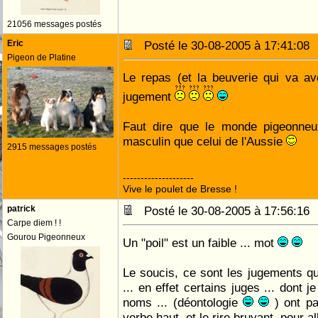
21056 messages postés
Eric
Posté le 30-08-2005 à 17:41:0
Pigeon de Platine
Le repas (et la beuverie qui va av
jugement
Faut dire que le monde pigeonneux
masculin que celui de l'Aussie
2915 messages postés
--------------------
Vive le poulet de Bresse !
patrick
Posté le 30-08-2005 à 17:56:1
Carpe diem ! !
Gourou Pigeonneux
Un "poil" est un faible ... mot
Le soucis, ce sont les jugements qui
... en effet certains juges ... dont j
noms ... (déontologie
) ont par
verbe haut, et le rire bruyant, pour all