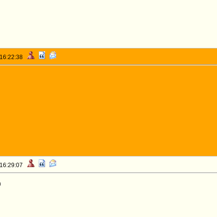
 16:22:38
 16:29:07
n