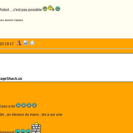
Robot ....c'est pas possible
es seront claires
 20:19:17
mageShack.us
 pas a toi
atin , un éleveur du mans , les a sur une
 démasqué