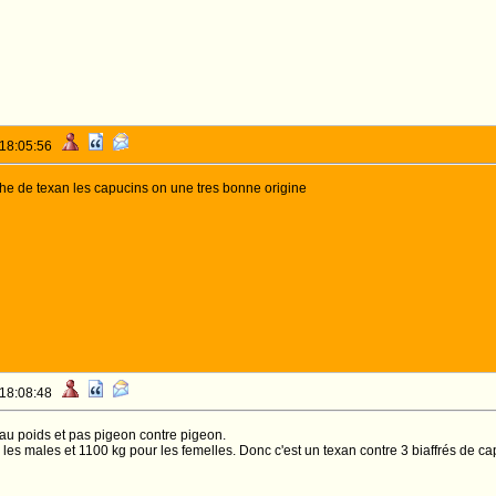
 18:05:56
che de texan les capucins on une tres bonne origine
 18:08:48
 au poids et pas pigeon contre pigeon.
 les males et 1100 kg pour les femelles. Donc c'est un texan contre 3 biaffrés de c