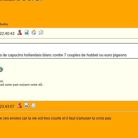
forêts
 22:40:43
 de capucins hollandais blanc contre 7 couples de hubbel ou euro pigeons
nt.
it votre part suivant votre dû.
 23:43:07
de ces envies car la vie est tres courte et il faut s'amuser tu crois pas