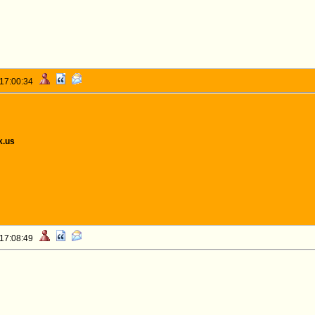
 17:00:34
k.us
 17:08:49