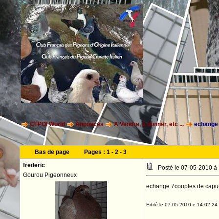
CFPOI World
Annonces
A Vendre, à donner, etc ...
echange
Bas de page
Pages :
1
-
2
-
3
frederic
Posté le 07-05-2010 à
Gourou Pigeonneux
echange 7couples de capuci
Edité le 07-05-2010 e 14:02:24 