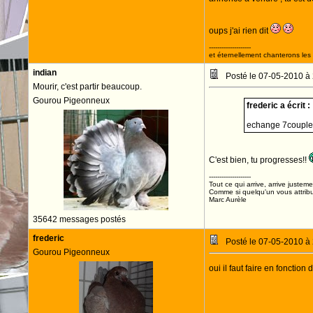
oups j'ai rien dit
--------------------
et éternellement chanterons les 
indian
Posté le 07-05-2010 à
Mourir, c'est partir beaucoup.
Gourou Pigeonneux
frederic a écrit :
echange 7couples
C'est bien, tu progresses!!
--------------------
Tout ce qui arrive, arrive justeme
Comme si quelqu'un vous attribua
Marc Aurèle
35642 messages postés
frederic
Posté le 07-05-2010 à
Gourou Pigeonneux
oui il faut faire en fonction 