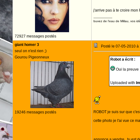
j'arrive pas à te croire mon 
--------------------
buvez de l'eau de Millau, vos idé
72927 messages postés
giant homer 3
Posté le 07-05-2010 à
seul on n'est rien ;)
Gourou Pigeonneux
Robot a écrit :
Oui la preuve
Uploaded with
I
ROBOT je suis sur que c'est
19246 messages postés
cette photo je l'ai vue ce m
annonce a vendre , tu est