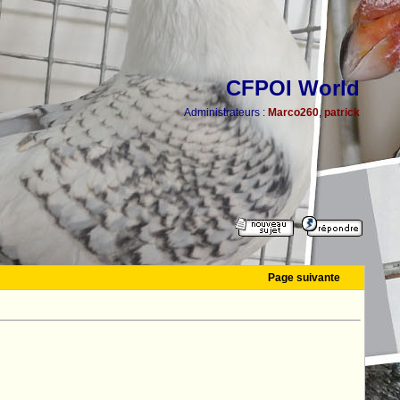
CFPOI World
Administrateurs :
Marco260
,
patrick
Page suivante