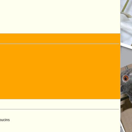
apucins