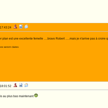
 17:43:24
plan est une excellente femelle .....bravo Robert ......mais je n'arrive pas à croire 
es seront claires
 18:01:52
uis au plus bas maintenant