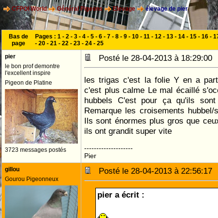
CFPOI World
Général Pigeons
Elevage
élevage de pier
Bas de
Pages :
1
-
2
-
3
-
4
-
5
-
6
-
7
-
8
-
9
-
10
-
11
-
12
-
13
-
14
-
15
-
16
-
1
page
-
20
-
21
-
22
-
23
-
24
-
25
pier
Posté le 28-04-2013 à 18:29:0
le bon prof demontre
l'excellent inspire
les trigas c'est la folie Y en a pa
Pigeon de Platine
c'est plus calme Le mal écaillé s'oc
hubbels C'est pour ça qu'ils sont
Remarque les croisements hubbel/
Ils sont énormes plus gros que ceu
ils ont grandit super vite
--------------------
3723 messages postés
Pier
gillou
Posté le 28-04-2013 à 22:56:1
Gourou Pigeonneux
pier a écrit :