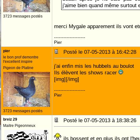
j'aime bien quand même surtout 
3723 messages postés
merci Mygale apparement ils vont e
--------------------
Pier
pier
Posté le 07-05-2013 à 16:42:2
le bon prof demontre
l'excellent inspire
j'ai enfin mis les hubbels au boulot
Pigeon de Platine
Ils élèvent les shows racer
[img]
[/img]
--------------------
Pier
3723 messages postés
breiz 29
Posté le 07-05-2013 à 18:38:2
Maitre Pigeonneux
ils bossent et en plus ils ont l'h