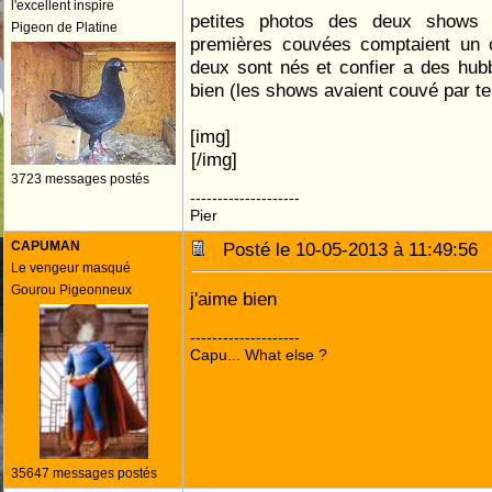
l'excellent inspire
petites photos des deux shows
Pigeon de Platine
premières couvées comptaient un œ
deux sont nés et confier a des hubb
bien (les shows avaient couvé par te
[img]
[/img]
3723 messages postés
--------------------
Pier
CAPUMAN
Posté le 10-05-2013 à 11:49:5
Le vengeur masqué
Gourou Pigeonneux
j'aime bien
--------------------
Capu... What else ?
35647 messages postés