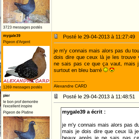
3723 messages postés
mygale39
Posté le 29-04-2013 à 11:27:4
Pigeon d'Argent
je m'y connais mais alors pas du tou
dois dire que ceux là je les trouve
ne sais pas ce que ça vaut, mais 
surtout en bleu barré
--------------------
Alexandre CARD
1269 messages postés
pier
Posté le 29-04-2013 à 11:48:5
le bon prof demontre
l'excellent inspire
mygale39 a écrit :
Pigeon de Platine
je m'y connais mais alors pas du
mais je dois dire que ceux là je
beaux après je ne sais pas c