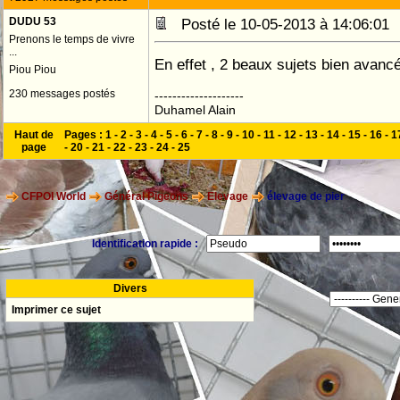
DUDU 53
Posté le 10-05-2013 à 14:06:0
Prenons le temps de vivre
...
En effet , 2 beaux sujets bien avan
Piou Piou
230 messages postés
--------------------
Duhamel Alain
Haut de
Pages :
1
-
2
-
3
-
4
-
5
-
6
-
7
-
8
-
9
-
10
-
11
-
12
-
13
-
14
-
15
-
16
-
1
page
-
20
-
21
-
22
-
23
-
24
-
25
CFPOI World
Général Pigeons
Elevage
élevage de pier
Identification rapide :
Divers
Imprimer ce sujet