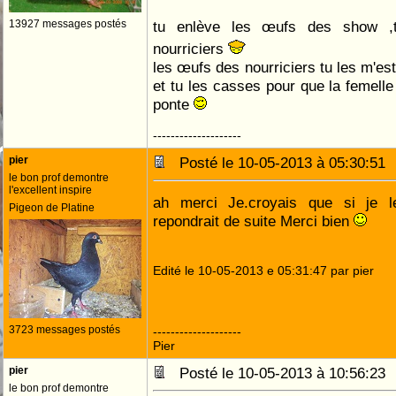
13927 messages postés
tu enlève les œufs des show ,t
nourriciers
les œufs des nourriciers tu les m'es
et tu les casses pour que la femell
ponte
--------------------
pier
Posté le 10-05-2013 à 05:30:5
le bon prof demontre
l'excellent inspire
ah merci Je.croyais que si je le
Pigeon de Platine
repondrait de suite Merci bien
Edité le 10-05-2013 e 05:31:47 par pier
3723 messages postés
--------------------
Pier
pier
Posté le 10-05-2013 à 10:56:2
le bon prof demontre