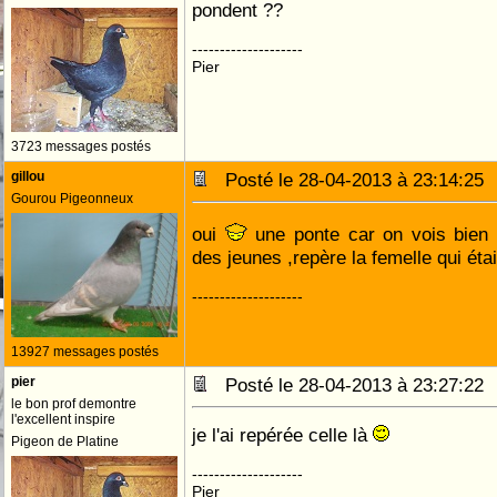
pondent ??
--------------------
Pier
3723 messages postés
gillou
Posté le 28-04-2013 à 23:14:2
Gourou Pigeonneux
oui
une ponte car on vois bien 
des jeunes ,repère la femelle qui étai
--------------------
13927 messages postés
pier
Posté le 28-04-2013 à 23:27:2
le bon prof demontre
l'excellent inspire
je l'ai repérée celle là
Pigeon de Platine
--------------------
Pier