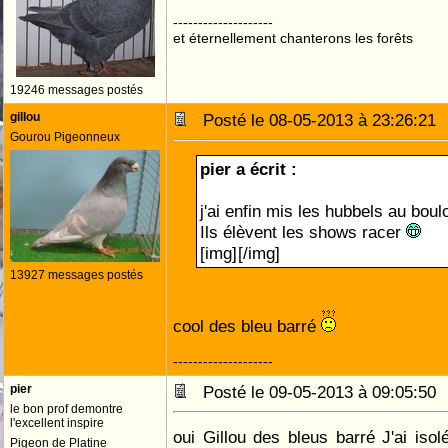
--------------------
et éternellement chanterons les forêts
19246 messages postés
gillou
Posté le 08-05-2013 à 23:26:2
Gourou Pigeonneux
pier a écrit :
j'ai enfin mis les hubbels au boul
Ils élèvent les shows racer
[img]
[/img]
13927 messages postés
cool des bleu barré
--------------------
pier
Posté le 09-05-2013 à 09:05:5
le bon prof demontre
l'excellent inspire
oui Gillou des bleus barré J'ai isolé
Pigeon de Platine