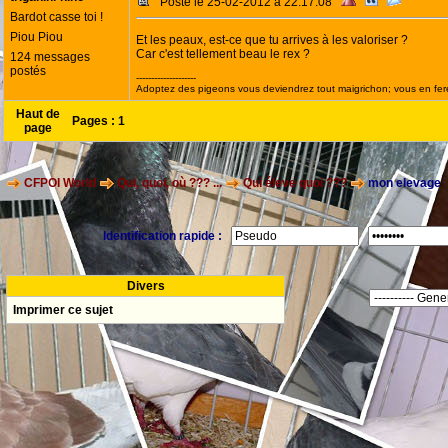
Posté le 25-02-2012 à 22:17:08
Bardot casse toi !
Piou Piou
Et les peaux, est-ce que tu arrives à les valoriser ?
Car c'est tellement beau le rex ?
124 messages
postés
--------------------
Adoptez des pigeons vous deviendrez tout maigrichon; vous en fer
Haut de
Pages :
1
page
CFPOI World
Qui, quoi, où ??? ...
Qui éleve quoi ???
mon elevage
Identification rapide :
Divers
Imprimer ce sujet