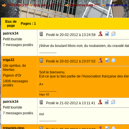
CFPOI World
Qui, quoi, où ??? ...
Qui éleve quoi ???
mon elevage
Bas de
Pages :
1
page
patrick34
Posté le 20-02-2012 à 13:24:58
Petit touriste
7 messages postés
j'élève du boulant lillois noir, du roubaisien, du cravaté ita
--------------------
triga32
Posté le 20-02-2012 à 23:07:02
Ubi spiritus, ibi
libertas
Soit le bienvenu.
Pigeon d'Or
Est-ce que tu fais partie de l'Association française des él
1906 messages
A+
postés
--------------------
triga 32
patrick34
Posté le 21-02-2012 à 13:11:41
Petit touriste
7 messages postés
oui
--------------------
triganini-nino