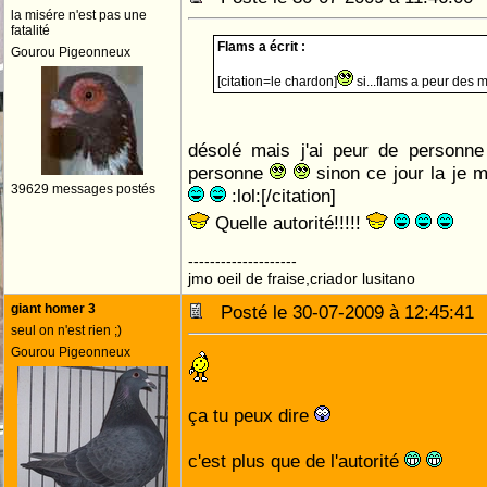
la misére n'est pas une
fatalité
Flams a écrit :
Gourou Pigeonneux
[citation=le chardon]
si...flams a peur des
désolé mais j'ai peur de personne
personne
sinon ce jour la je m
39629 messages postés
:lol:[/citation]
Quelle autorité!!!!!
--------------------
jmo oeil de fraise,criador lusitano
giant homer 3
Posté le 30-07-2009 à 12:45:4
seul on n'est rien ;)
Gourou Pigeonneux
ça tu peux dire
c'est plus que de l'autorité