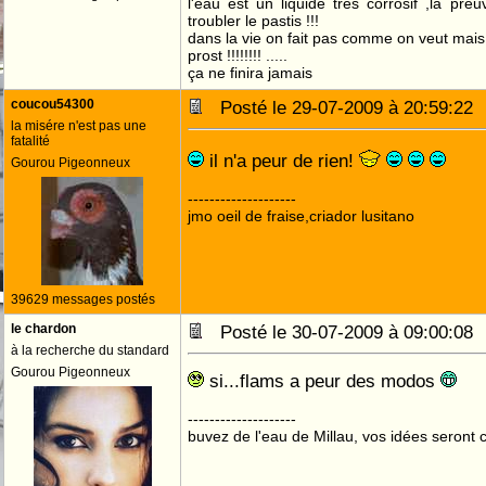
l'eau est un liquide très corrosif ,la pre
troubler le pastis !!!
dans la vie on fait pas comme on veut mai
prost !!!!!!!! .....
ça ne finira jamais
coucou54300
Posté le 29-07-2009 à 20:59:2
la misére n'est pas une
fatalité
il n'a peur de rien!
Gourou Pigeonneux
--------------------
jmo oeil de fraise,criador lusitano
39629 messages postés
le chardon
Posté le 30-07-2009 à 09:00:0
à la recherche du standard
Gourou Pigeonneux
si...flams a peur des modos
--------------------
buvez de l'eau de Millau, vos idées seront c