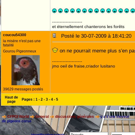
--------------------
et éternellement chanterons les forêts
coucou54300
Posté le 30-07-2009 à 18:41:2
la misére n'est pas une
fatalité
on ne pourrait meme plus s'en p
Gourou Pigeonneux
--------------------
jmo oeil de fraise,criador lusitano
39629 messages postés
Haut de
Pages :
1
-
2
-
3
-
4
-
5
page
CFPOI World
General
discussions générales
y a il une éleveur
de pigeons corse