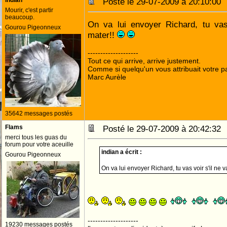
indian
Posté le 29-07-2009 à 20:10:0
Mourir, c'est partir
beaucoup.
On va lui envoyer Richard, tu vas
Gourou Pigeonneux
mater!!
--------------------
Tout ce qui arrive, arrive justement.
Comme si quelqu'un vous attribuait votre pa
Marc Aurèle
35642 messages postés
Flams
Posté le 29-07-2009 à 20:42:3
merci tous les guas du
forum pour votre aceuille
indian a écrit :
Gourou Pigeonneux
On va lui envoyer Richard, tu vas voir s'il ne 
--------------------
19230 messages postés