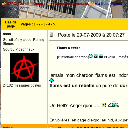
CFPOI World
General
discussions générales
y a il une éleveur
de pigeons corse
Bas de
Pages :
1
-
2
-
3
-
4
-
5
page
nono
Posté le 29-07-2009 à 20:07:2
Get off of my cloud! Rolling
Stones
Flams a écrit :
Gourou Pigeonneux
[citation=le chardon]
et voilà....maté
jamais mon chardon flams est ind
flams est un rebelle
un pure de
du
24132 messages postés
Un Hell's Angel quoi .....
--------------------
En volières, en cage d'expo, au nid, aux peti