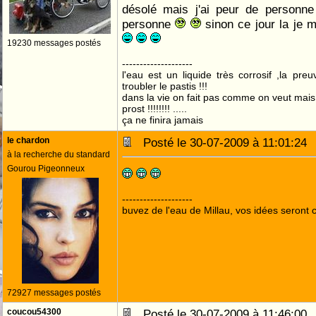
désolé mais j'ai peur de personne
personne
sinon ce jour la je m
19230 messages postés
--------------------
l'eau est un liquide très corrosif ,la pre
troubler le pastis !!!
dans la vie on fait pas comme on veut mai
prost !!!!!!!! .....
ça ne finira jamais
le chardon
Posté le 30-07-2009 à 11:01:2
à la recherche du standard
Gourou Pigeonneux
--------------------
buvez de l'eau de Millau, vos idées seront c
72927 messages postés
coucou54300
Posté le 30-07-2009 à 11:46:0