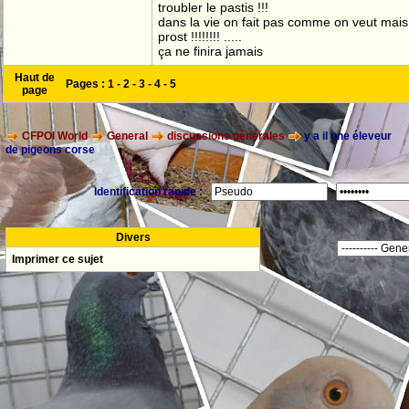
troubler le pastis !!!
dans la vie on fait pas comme on veut mai
prost !!!!!!!! .....
ça ne finira jamais
Haut de
Pages :
1
-
2
-
3
-
4
-
5
page
CFPOI World
General
discussions générales
y a il une éleveur
de pigeons corse
Identification rapide :
Divers
Imprimer ce sujet