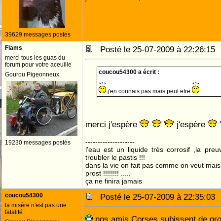
39629 messages postés
Flams
Posté le 25-07-2009 à 22:26:1
merci tous les guas du
forum pour votre aceuille
coucou54300 a écrit :
Gourou Pigeonneux
j'en connais pas mais peut etre
merci j'espère
j'espère
--------------------
19230 messages postés
l'eau est un liquide très corrosif ,la pre
troubler le pastis !!!
dans la vie on fait pas comme on veut mai
prost !!!!!!!! .....
ça ne finira jamais
coucou54300
Posté le 25-07-2009 à 22:35:0
la misére n'est pas une
fatalité
nos amis Corses subissent de gr