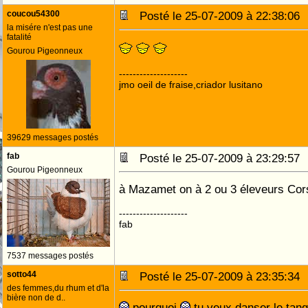
coucou54300
Posté le 25-07-2009 à 22:38:0
la misére n'est pas une
fatalité
Gourou Pigeonneux
--------------------
jmo oeil de fraise,criador lusitano
39629 messages postés
fab
Posté le 25-07-2009 à 23:29:5
Gourou Pigeonneux
à Mazamet on à 2 ou 3 éleveurs Cor
--------------------
fab
7537 messages postés
sotto44
Posté le 25-07-2009 à 23:35:3
des femmes,du rhum et d'la
bière non de d..
pourquoi
tu veux danser le tan