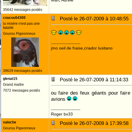
Marc Aurèle
35642 messages postés
coucou54300
Posté le 26-07-2009 à 10:48:5
la misére n'est pas une
fatalité
Gourou Pigeonneux
--------------------
jmo oeil de fraise,criador lusitano
39629 messages postés
glenat15
Posté le 26-07-2009 à 11:14:3
Grand maitre
7072 messages postés
ou faire des feux géants pour faire d
avions
--------------------
Roger bx33
valoche
Posté le 26-07-2009 à 17:39:5
Gourou Pigeonneux