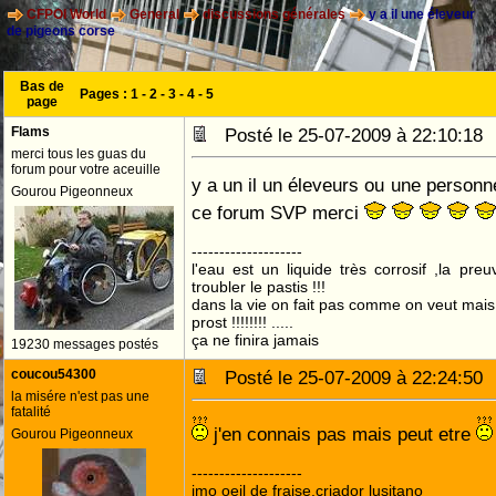
CFPOI World
General
discussions générales
y a il une éleveur
de pigeons corse
Bas de
Pages :
1
-
2
-
3
-
4
-
5
page
Flams
Posté le 25-07-2009 à 22:10:1
merci tous les guas du
forum pour votre aceuille
y a un il un éleveurs ou une personn
Gourou Pigeonneux
ce forum SVP merci
--------------------
l'eau est un liquide très corrosif ,la pre
troubler le pastis !!!
dans la vie on fait pas comme on veut mai
prost !!!!!!!! .....
ça ne finira jamais
19230 messages postés
coucou54300
Posté le 25-07-2009 à 22:24:5
la misére n'est pas une
fatalité
j'en connais pas mais peut etre
Gourou Pigeonneux
--------------------
jmo oeil de fraise,criador lusitano