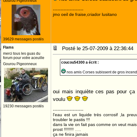
Gourou Pigeonneux
--------------------
jmo oeil de fraise,criador lusitano
39629 messages postés
Flams
Posté le 25-07-2009 à 22:36:4
merci tous les guas du
forum pour votre aceuille
coucou54300 a écrit :
Gourou Pigeonneux
nos amis Corses subissent de gros incen
oui mais inquiète ces pas pour ça 
voulu
19230 messages postés
--------------------
l'eau est un liquide très corrosif ,la pre
troubler le pastis !!!
dans la vie on fait pas comme on veut mai
prost !!!!!!!! .....
ça ne finira jamais