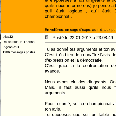
être apparues à nos dirigeants et d
qu'ils nous informerons) je pense à t
qu'il était logique , qu'il étai
championnat .
--------------------
En volières, en cage d'expo, au nid, aux peti
triga32
Posté le 22-01-2017 à 23:08:4
Ubi spiritus, ibi libertas
Pigeon d'Or
Tu as donné tes arguments et ton av
1906 messages postés
C'est très bien de connaître l'avis de
d'expression et la démocratie.
C'est grâce à la confrontation d
avance.
Nous avons élu des dirigeants. On 
Mais, il faut aussi qu'ils nous f
arguments.
Pour résumé, sur ce championnat an
ton avis.
Tu supposes que sur un faible nom