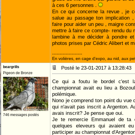
à ces 6 personnes .
En ce qui concerne la revue , je c
salue au passage ton implication ,
faire pour aider un peu , maigre cons
mettre à faire ce compte- rendu du r
lambine à me décider à pondre et 
photos prises par Cédric Alibert et
--------------------
En volières, en cage d'expo, au nid, aux peti
beargrills
Posté le 23-01-2017 à 13:28:4
Pigeon de Bronze
Ce qui a foutu le bordel c'est la
championnat avait eu lieu a Bozoul
polémique.
Nono je comprend ton point du vue qu
qui n'avait pas inscrit a Argenton. A
avais inscrit? Je pense que oui.
746 messages postés
Je te remercie Emmanuel de ta 
quelques eleveurs qui avaient e
participer au championnat d'Argenton