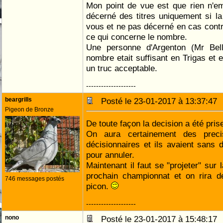
Mon point de vue est que rien n'em
décerné des titres uniquement si la 
vous et ne pas décerné en cas cont
ce qui concerne le nombre.
Une personne d'Argenton (Mr Bell
nombre etait suffisant en Trigas et 
un truc acceptable.
--------------------
beargrills
Posté le 23-01-2017 à 13:37:4
Pigeon de Bronze
De toute façon la decision a été pris
On aura certainement des preci
décisionnaires et ils avaient sans
pour annuler.
Maintenant il faut se "projeter" sur 
prochain championnat et on rira d
746 messages postés
picon.
--------------------
nono
Posté le 23-01-2017 à 15:48:1