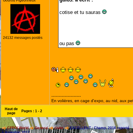
Gourou Pigeonneux
cotise et tu sauras
24132 messages postés
ou pas
--------------------
En volières, en cage d'expo, au nid, aux peti
Haut de
Pages :
1
-
2
page
CFPOI World
General
clubs
EXCELLENT : Champ. 2016 reporté
à Argenton 2017