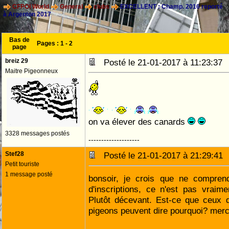
CFPOI World
General
clubs
EXCELLENT : Champ. 2016 reporté
à Argenton 2017
Bas de
Pages :
1
-
2
page
breiz 29
Posté le 21-01-2017 à 11:23:3
Maitre Pigeonneux
on va élever des canards
3328 messages postés
--------------------
Stef28
Posté le 21-01-2017 à 21:29:4
Petit touriste
1 message posté
bonsoir, je crois que ne compre
d'inscriptions, ce n'est pas vraim
Plutôt décevant. Est-ce que ceux 
pigeons peuvent dire pourquoi? merc
--------------------