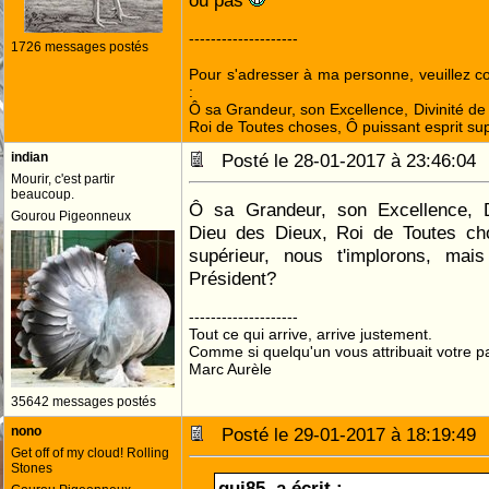
ou pas
--------------------
1726 messages postés
Pour s'adresser à ma personne, veuillez 
:
Ô sa Grandeur, son Excellence, Divinité de 
Roi de Toutes choses, Ô puissant esprit sup
indian
Posté le 28-01-2017 à 23:46:0
Mourir, c'est partir
beaucoup.
Ô sa Grandeur, son Excellence, Di
Gourou Pigeonneux
Dieu des Dieux, Roi de Toutes cho
supérieur, nous t'implorons, mai
Président?
--------------------
Tout ce qui arrive, arrive justement.
Comme si quelqu'un vous attribuait votre pa
Marc Aurèle
35642 messages postés
nono
Posté le 29-01-2017 à 18:19:4
Get off of my cloud! Rolling
Stones
gui85. a écrit :