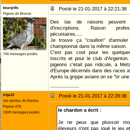
beargrills
Posté le 21-01-2017 à 22:21:3
Pigeon de Bronze
Des tas de raisons peuvent 
d'inscriptions. Raison profess
pécuniaires.....
Je trouve ça "couillon" d'annule
championnat dans la même saison.
C'est pas cool pour les quelque
746 messages postés
inscrits et pour le club d'Argento
pigeons c'etait pas ridicule, a Me
d'Europe décernés dans des races av
Après la grippe aviaire on se "tir une
--------------------
triga32
Posté le 21-01-2017 à 22:28:3
Ubi spiritus, ibi libertas
Pigeon d'Or
le chardon a écrit :
1906 messages postés
Je ne peux que plussoir mon 
éleveurs n'ont pas joué le jeu 