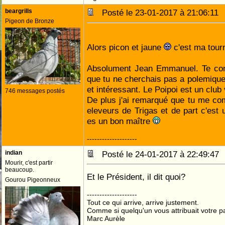
beargrills
Posté le 23-01-2017 à 21:06:1
Pigeon de Bronze
Alors picon et jaune
c'est ma tou
Absolument Jean Emmanuel. Te conn
que tu ne cherchais pas a polemiquer
et intéressant. Le Poipoi est un club
746 messages postés
De plus j'ai remarqué que tu me co
eleveurs de Trigas et de part c'est
es un bon maître
--------------------
indian
Posté le 24-01-2017 à 22:49:4
Mourir, c'est partir
beaucoup.
Et le Président, il dit quoi?
Gourou Pigeonneux
--------------------
Tout ce qui arrive, arrive justement.
Comme si quelqu'un vous attribuait votre pa
Marc Aurèle