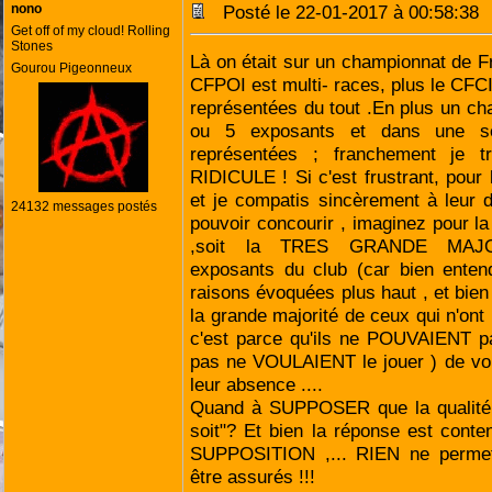
nono
Posté le 22-01-2017 à 00:58:3
Get off of my cloud! Rolling
Stones
Là on était sur un championnat de Fr
Gourou Pigeonneux
CFPOI est multi- races, plus le CFCI
représentées du tout .En plus un c
ou 5 exposants et dans une se
représentées ; franchement je t
RIDICULE ! Si c'est frustrant, pour 
et je compatis sincèrement à leur 
24132 messages postés
pouvoir concourir , imaginez pour la
,soit la TRES GRANDE MAJO
exposants du club (car bien enten
raisons évoquées plus haut , et bien
la grande majorité de ceux qui n'ont 
c'est parce qu'ils ne POUVAIENT pa
pas ne VOULAIENT le jouer ) de voi
leur absence ....
Quand à SUPPOSER que la qualité su
soit"? Et bien la réponse est conten
SUPPOSITION ,... RIEN ne permettra
être assurés !!!