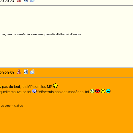
 20:20:23
nte, rien ne s'enfante sans une parcelle d'effort et d'amour
 20:20:59
pas du tout, les MP sont les MP
, quelle mauvaise foi
t'élèverais pas des modènes, toi
es seront claires