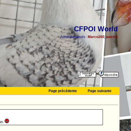
CFPOI World
Administrateurs :
Marco260
,
patrick
Page précédente
Page suivante
an.