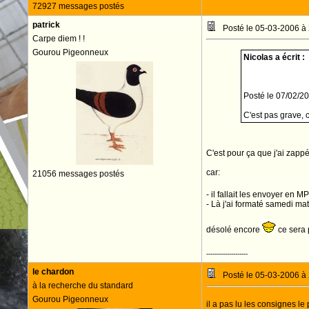
72927 messages postés
patrick
Posté le 05-03-2006 à
Carpe diem ! !
Gourou Pigeonneux
Nicolas a écrit :
Posté le 07/02/2
C'est pas grave, 
C'est pour ça que j'ai zapp
car:
21056 messages postés
- il fallait les envoyer en 
- Là j'ai formaté samedi ma
désolé encore
ce sera 
--------------------
le chardon
Posté le 05-03-2006 à
à la recherche du standard
Gourou Pigeonneux
il a pas lu les consignes le