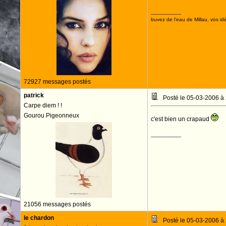
--------------------
buvez de l'eau de Millau, vos idé
72927 messages postés
patrick
Posté le 05-03-2006 à
Carpe diem ! !
Gourou Pigeonneux
c'est bien un crapaud
--------------------
21056 messages postés
le chardon
Posté le 05-03-2006 à