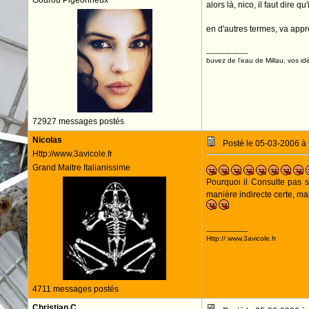
Gourou Pigeonneux
alors là, nico, il faut dire q
en d'autres termes, va appr
--------------------
buvez de l'eau de Millau, vos idé
72927 messages postés
Nicolas
Posté le 05-03-2006 à
Http://www.3avicole.fr
Grand Maitre Italianissime
Pourquoi il Consulte pas s
manière indirecte certe, mai
--------------------
Http:// www.3avicole.fr
4711 messages postés
Christian C