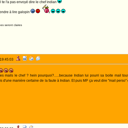
u'il te l'a pas envoyé dire le chef indian
endre à lire galopin
es seront claires
 19:45:03
es mails le chef ? hein pourquoi?......because Indian lui pourri sa boite mail t
s d'une manière certaine de la faute à Indian. Et puis MP ça veut dire "mail perso" 