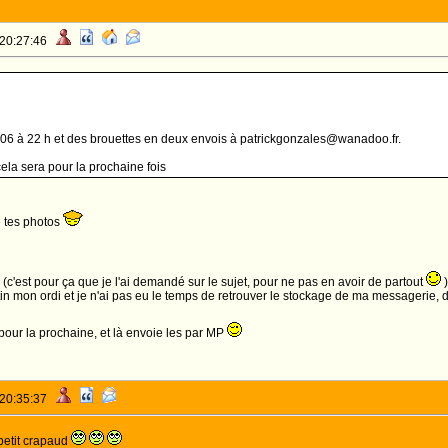
 20:27:46
006 à 22 h et des brouettes en deux envois à patrickgonzales@wanadoo.fr.
cela sera pour la prochaine fois
é tes photos
MP (c'est pour ça que je l'ai demandé sur le sujet, pour ne pas en avoir de partout
)
tin mon ordi et je n'ai pas eu le temps de retrouver le stockage de ma messagerie, 
pour la prochaine, et là envoie les par MP
 20:35:37
 petit crapaud