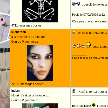
... désolé je ne les a
Posté le 07/02/2006 à 22 h
C'est pas grave, cela sera p
4711 messages postés
le chardon
Posté le 05-03-2006 à
à la recherche du standard
Gourou Pigeonneux
beau joueur
--------------------
buvez de l'eau de Millau, vos idé
72927 messages postés
indian
Posté le 05-03-2006 à
Mourir, c'est partir beaucoup.
Gourou Pigeonneux
Bien fait, Nico!!
T'avais q