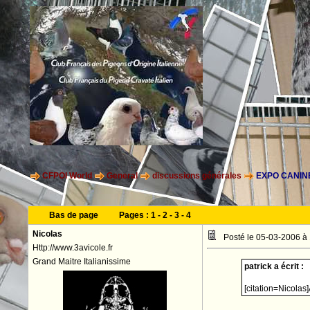
CFPOI World
General
discussions générales
EXPO CANINE
Bas de page
Pages :
1
-
2
-
3
-
4
Nicolas
Posté le 05-03-2006 à
Http://www.3avicole.fr
Grand Maitre Italianissime
patrick a écrit :
[citation=Nicolas]