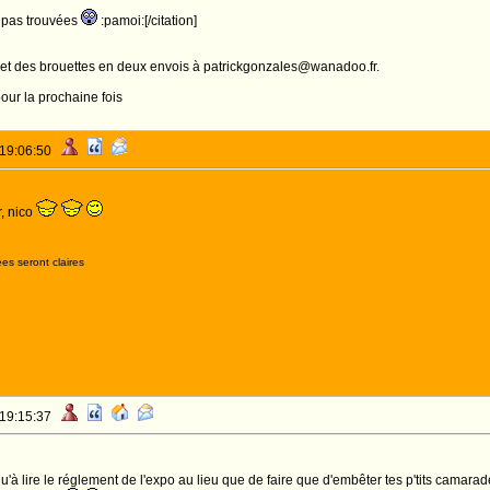
i pas trouvées
:pamoi:[/citation]
 et des brouettes en deux envois à patrickgonzales@wanadoo.fr.
our la prochaine fois
 19:06:50
, nico
es seront claires
 19:15:37
u'à lire le réglement de l'expo au lieu que de faire que d'embêter tes p'tits camara