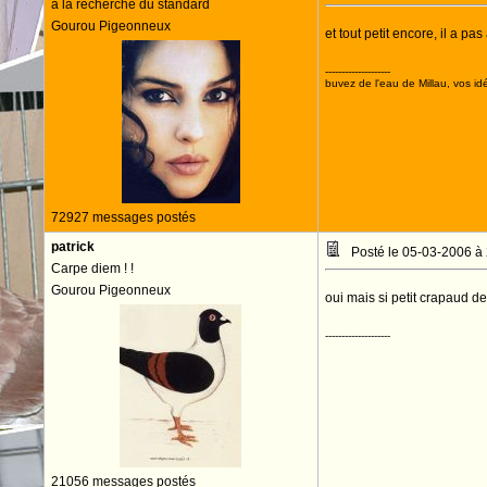
à la recherche du standard
Gourou Pigeonneux
et tout petit encore, il a pas
--------------------
buvez de l'eau de Millau, vos idé
72927 messages postés
patrick
Posté le 05-03-2006 à
Carpe diem ! !
Gourou Pigeonneux
oui mais si petit crapaud de
--------------------
21056 messages postés