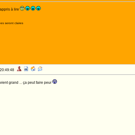
 appris à lire
es seront claires
 20:49:48
vient grand ... ça peut faire peur