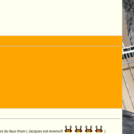
des du faux rhum ( Jacques est revenu!!!
)