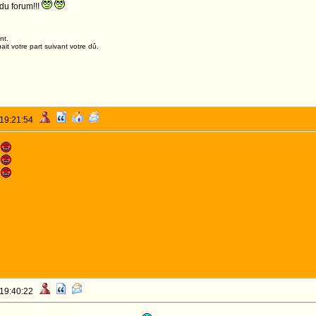
 du forum!!!
nt.
it votre part suivant votre dû.
 19:21:54
N
N
N
 19:40:22