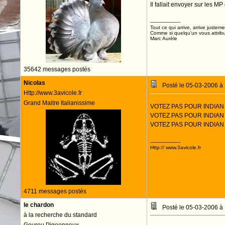
Il fallait envoyer sur les MP
--------------------
Tout ce qui arrive, arrive justeme
Comme si quelqu'un vous attribua
Marc Aurèle
35642 messages postés
Nicolas
Posté le 05-03-2006 à
Http://www.3avicole.fr
Grand Maitre Italianissime
VOTEZ PAS POUR INDIA
VOTEZ PAS POUR INDIA
VOTEZ PAS POUR INDIA
--------------------
Http:// www.3avicole.fr
4711 messages postés
le chardon
Posté le 05-03-2006 à
à la recherche du standard