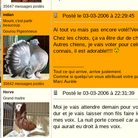
35647 messages postés
indian
Posté le 03-03-2006 à 22:29:4
Mourir, c'est partir
beaucoup.
Ai tout vu mais pas encore voté!!Veu
Gourou Pigeonneux
Chez les chiots, ça va être dur de ch
Autres chiens, je vais voter pour cel
connais, il est adorable!!!!
--------------------
Tout ce qui arrive, arrive justement.
Comme si quelqu'un vous attribuait votre pa
Marc Aurèle
35642 messages postés
Herve
Posté le 03-03-2006 à 22:31:3
Grand maitre
Moi je vais attendre demain pour vot
dur et je vais laisser mon fils faire
mes voix. La nuit porte conseil car au
qui aurait eu droit à mes voix.