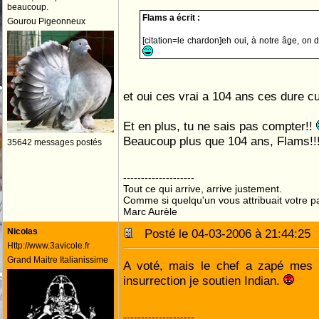
beaucoup.
Flams a écrit :
Gourou Pigeonneux
[citation=le chardon]eh oui, à notre âge, on
et oui ces vrai a 104 ans ces dure c
Et en plus, tu ne sais pas compter!!
Beaucoup plus que 104 ans, Flams!!
35642 messages postés
--------------------
Tout ce qui arrive, arrive justement.
Comme si quelqu'un vous attribuait votre pa
Marc Aurèle
Nicolas
Posté le 04-03-2006 à 21:44:2
Http://www.3avicole.fr
Grand Maitre Italianissime
A voté, mais le chef a zapé mes p
insurrection je soutien Indian.
--------------------