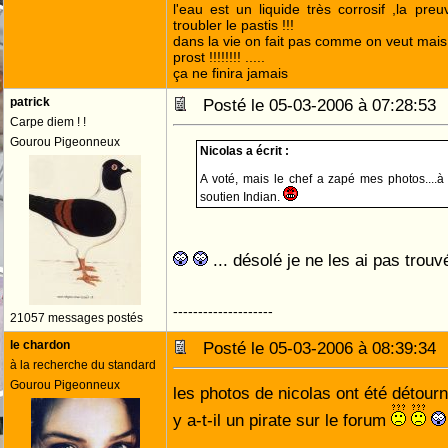
l'eau est un liquide très corrosif ,la pre
troubler le pastis !!!
dans la vie on fait pas comme on veut mai
prost !!!!!!!! .....
ça ne finira jamais
patrick
Posté le 05-03-2006 à 07:28:5
Carpe diem ! !
Gourou Pigeonneux
Nicolas a écrit :
A voté, mais le chef a zapé mes photos....à 
soutien Indian.
... désolé je ne les ai pas trou
--------------------
21057 messages postés
le chardon
Posté le 05-03-2006 à 08:39:3
à la recherche du standard
Gourou Pigeonneux
les photos de nicolas ont été détou
y a-t-il un pirate sur le forum