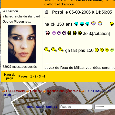
Avec une volonté forte et constante, rien n
d'effort et d'amour
le chardon
Posté le 05-03-2006 à 14:56:0
à la recherche du standard
Gourou Pigeonneux
ha ok 150 ans
:lol3:[/citation]
ça fait pas 150
--------------------
72927 messages postés
buvez de l'eau de Millau, vos idées seront c
Haut de
Pages :
1
-
2
-
3
-
4
page
CFPOI World
General
discussions générales
EXPO CANINE du
Forum
Identification rapide :