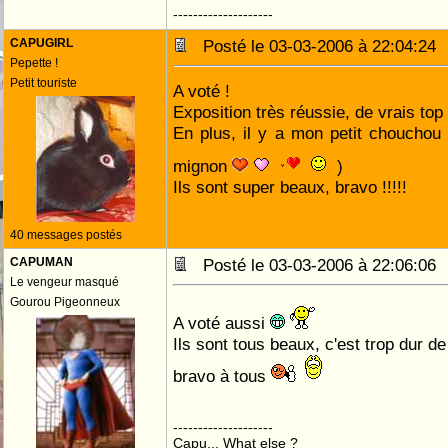
--------------------
CAPUGIRL
Posté le 03-03-2006 à 22:04:2
Pepette !
Petit touriste
A voté !
Exposition très réussie, de vrais to
En plus, il y a mon petit choucho
mignon
)
Ils sont super beaux, bravo !!!!!
40 messages postés
CAPUMAN
Posté le 03-03-2006 à 22:06:0
Le vengeur masqué
Gourou Pigeonneux
A voté aussi
Ils sont tous beaux, c'est trop dur d
bravo à tous
--------------------
Capu... What else ?