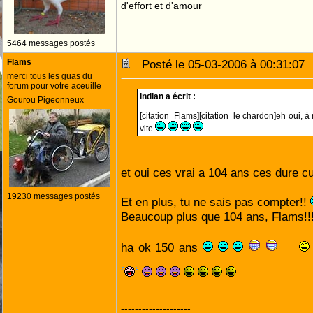
d'effort et d'amour
5464 messages postés
Flams
Posté le 05-03-2006 à 00:31:0
merci tous les guas du
forum pour votre aceuille
indian a écrit :
Gourou Pigeonneux
[citation=Flams][citation=le chardon]eh oui, 
vite
et oui ces vrai a 104 ans ces dure c
19230 messages postés
Et en plus, tu ne sais pas compter!!
Beaucoup plus que 104 ans, Flams!!! :
ha ok 150 ans
--------------------