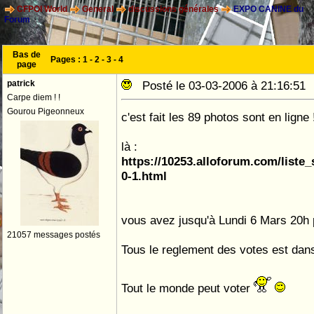
CFPOI World
General
discussions générales
EXPO CANINE du
Forum
Bas de
Pages :
1
-
2
-
3
-
4
page
patrick
Posté le 03-03-2006 à 21:16:5
Carpe diem ! !
Gourou Pigeonneux
c'est fait les 89 photos sont en ligne !
là :
https://10253.alloforum.com/liste_
0-1.html
vous avez jusqu'à Lundi 6 Mars 20h
21057 messages postés
Tous le reglement des votes est dans 
Tout le monde peut voter