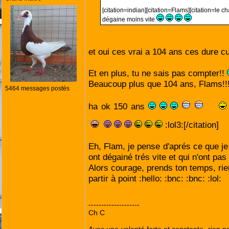
[citation=indian][citation=Flams][citation=le c
dégaine moins vite
et oui ces vrai a 104 ans ces dure c
Et en plus, tu ne sais pas compter!!
Beaucoup plus que 104 ans, Flams!!! :
5464 messages postés
ha ok 150 ans
:lol3:[/citation]
Eh, Flam, je pense d'aprés ce que je l
ont dégainé trés vite et qui n'ont pas
Alors courage, prends ton temps, rien
partir à point :hello: :bnc: :bnc: :lol:
--------------------
Ch C