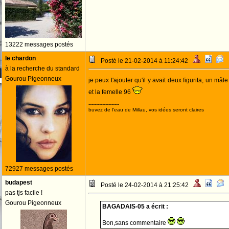
13222 messages postés
le chardon
Posté le 21-02-2014 à 11:24:42
à la recherche du standard
Gourou Pigeonneux
je peux t'ajouter qu'il y avait deux figurita, un mâle
et la femelle 96
--------------------
buvez de l'eau de Millau, vos idées seront claires
72927 messages postés
budapest
Posté le 24-02-2014 à 21:25:42
pas tjs facile !
Gourou Pigeonneux
BAGADAIS-05 a écrit :
Bon,sans commentaire