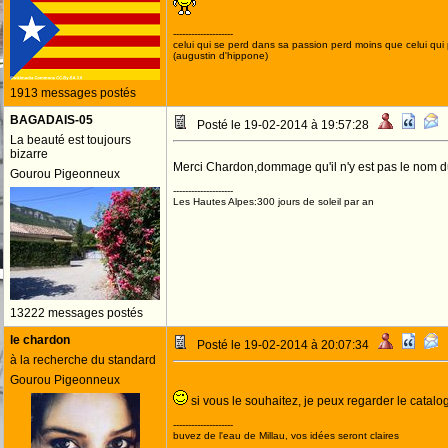
--------------------
celui qui se perd dans sa passion perd moins que celui qui
(augustin d'hippone)
1913 messages postés
BAGADAIS-05
Posté le 19-02-2014 à 19:57:28
La beauté est toujours
bizarre
Merci Chardon,dommage qu'il n'y est pas le nom d
Gourou Pigeonneux
--------------------
Les Hautes Alpes:300 jours de soleil par an
13222 messages postés
le chardon
Posté le 19-02-2014 à 20:07:34
à la recherche du standard
Gourou Pigeonneux
si vous le souhaitez, je peux regarder le catal
--------------------
buvez de l'eau de Millau, vos idées seront claires