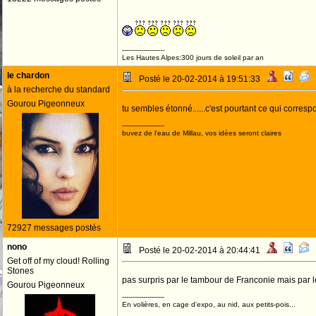
--------------------
Les Hautes Alpes:300 jours de soleil par an
le chardon
Posté le 20-02-2014 à 19:51:33
à la recherche du standard
Gourou Pigeonneux
tu sembles étonné......c'est pourtant ce qui corre
--------------------
buvez de l'eau de Millau, vos idées seront claires
72927 messages postés
nono
Posté le 20-02-2014 à 20:44:41
Get off of my cloud! Rolling
Stones
pas surpris par le tambour de Franconie mais par le 
Gourou Pigeonneux
--------------------
En volières, en cage d'expo, au nid, aux petits-pois...