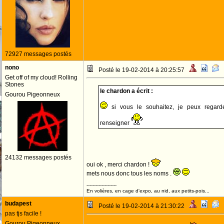
72927 messages postés
nono
Posté le 19-02-2014 à 20:25:57
Get off of my cloud! Rolling
Stones
le chardon a écrit :
Gourou Pigeonneux
si vous le souhaitez, je peux regard
renseigner
24132 messages postés
oui ok , merci chardon !
mets nous donc tous les noms .
--------------------
En volières, en cage d'expo, au nid, aux petits-pois...
budapest
Posté le 19-02-2014 à 21:30:22
pas tjs facile !
Gourou Pigeonneux