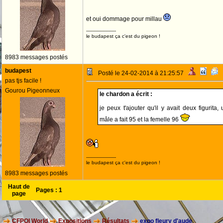
et oui dommage pour millau
--------------------
le budapest ça c'est du pigeon !
8983 messages postés
budapest
Posté le 24-02-2014 à 21:25:57
pas tjs facile !
Gourou Pigeonneux
le chardon a écrit :
je peux t'ajouter qu'il y avait deux figurita,
mâle a fait 95 et la femelle 96
--------------------
le budapest ça c'est du pigeon !
8983 messages postés
Haut de
Pages :
1
page
CFPOI World
Expositions
Résultats
expo fleury d'aude