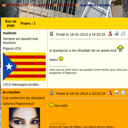
CFPOI World
Expositions
Résultats
expo fleury d'aude
Bas de
Pages :
1
page
malinois
Posté le 18-02-2014 à 19:50:26
Sempre en davant mai
morirem
Pigeon d'Or
si quelqu'un a les résultats de ce week-end
merci
--------------------
celui qui se perd dans sa passion perd moins que celui qui
(augustin d'hippone)
1913 messages postés
le chardon
Posté le 19-02-2014 à 18:02:29
à la recherche du standard
Gourou Pigeonneux
les voilà
--------------------
buvez de l'eau de Millau, vos idées seront claires