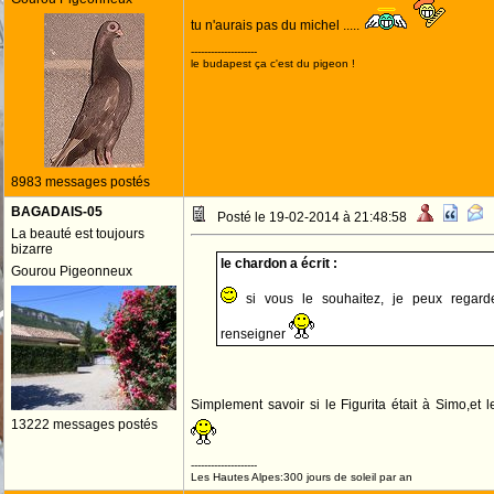
tu n'aurais pas du michel .....
--------------------
le budapest ça c'est du pigeon !
8983 messages postés
BAGADAIS-05
Posté le 19-02-2014 à 21:48:58
La beauté est toujours
bizarre
le chardon a écrit :
Gourou Pigeonneux
si vous le souhaitez, je peux regard
renseigner
Simplement savoir si le Figurita était à Simo,e
13222 messages postés
--------------------
Les Hautes Alpes:300 jours de soleil par an