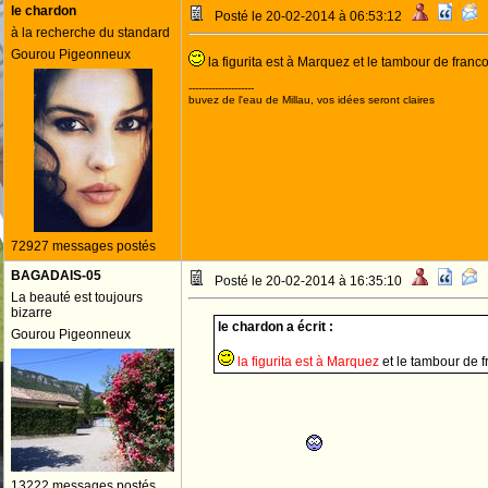
le chardon
Posté le 20-02-2014 à 06:53:12
à la recherche du standard
Gourou Pigeonneux
la figurita est à Marquez et le tambour de fran
--------------------
buvez de l'eau de Millau, vos idées seront claires
72927 messages postés
BAGADAIS-05
Posté le 20-02-2014 à 16:35:10
La beauté est toujours
bizarre
le chardon a écrit :
Gourou Pigeonneux
la figurita est à Marquez
et le tambour de
13222 messages postés