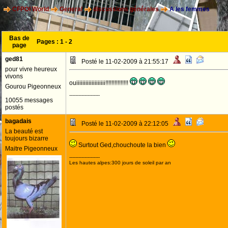
CFPOI World
General
discussions générales
A les femmes
Bas de
Pages :
1
-
2
page
ged81
Posté le 11-02-2009 à 21:55:17
pour vivre heureux
vivons
ouiiiiiiiiiiiiiiiiiii!!!!!!!!!!!!!!!
Gourou Pigeonneux
--------------------
10055 messages
postés
bagadais
Posté le 11-02-2009 à 22:12:05
La beauté est
toujours bizarre
Surtout Ged,chouchoute la bien
Maitre Pigeonneux
--------------------
Les hautes alpes:300 jours de soleil par an