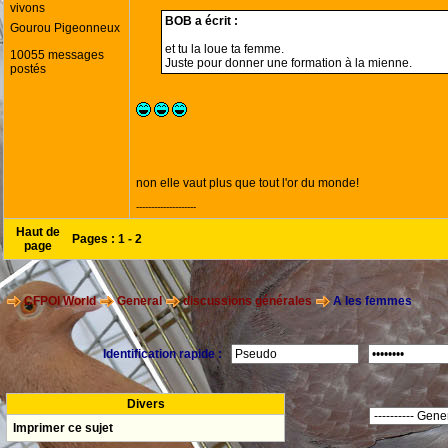
vivons
BOB a écrit :
Gourou Pigeonneux
et tu la loue ta femme.
10055 messages
Juste pour donner une formation à la mienne.
postés
non elle vaut plus que tout l'or du monde!
--------------------
Haut de
Pages :
1
-
2
page
CFPOI World
General
discussions générales
A les femmes
Identification rapide :
Divers
Imprimer ce sujet