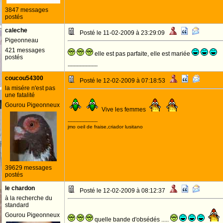
3847 messages
postés
caleche
Posté le 11-02-2009 à 23:29:09
Pigeonneau
421 messages
elle est pas parfaite, elle est mariée
postés
--------------------
coucou54300
Posté le 12-02-2009 à 07:18:53
la misére n'est pas
une fatalité
Gourou Pigeonneux
Vive les femmes
--------------------
jmo oeil de fraise,criador lusitano
39629 messages
postés
le chardon
Posté le 12-02-2009 à 08:12:37
à la recherche du
standard
Gourou Pigeonneux
quelle bande d'obsédés .....