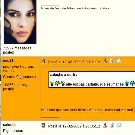
--------------------
buvez de l'eau de Millau, vos idées seront claires
72927 messages
postés
ged81
Posté le 12-02-2009 à 09:31:12
pour vivre heureux
vivons
caleche a écrit :
Gourou Pigeonneux
elle est pas parfaite, elle est mariée
10055 messages
postés
c'est vrai que son seul défaut c'est moi! mais tant car moi
--------------------
caleche
Posté le 12-02-2009 à 21:35:12
Pigeonneau