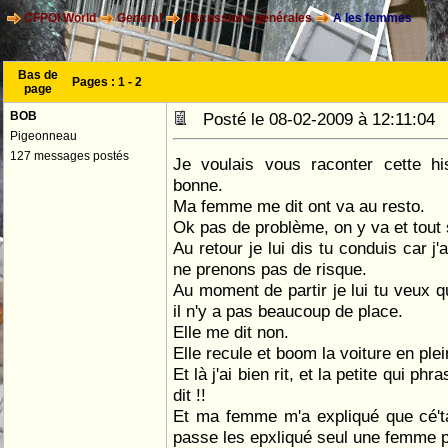
CFPOI World
General
discussions générales
A les femmes
Bas de
Pages :
1
-
2
page
BOB
Posté le 08-02-2009 à 12:11:0
Pigeonneau
127 messages postés
Je voulais vous raconter cette his
bonne.
Ma femme me dit ont va au resto.
Ok pas de problème, on y va et tout
Au retour je lui dis tu conduis car j
ne prenons pas de risque.
Au moment de partir je lui tu veux qu
il n'y a pas beaucoup de place.
Elle me dit non.
Elle recule et boom la voiture en ple
Et là j'ai bien rit, et la petite qui phra
dit !!
Et ma femme m'a expliqué que cé'ta
passe les epxliqué seul une femme 