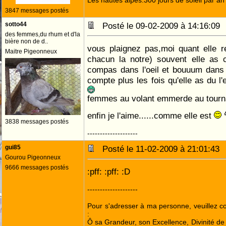
Les hautes alpes:300 jours de soleil par an
3847 messages postés
sotto44
Posté le 09-02-2009 à 14:16:0
des femmes,du rhum et d'la
bière non de d..
vous plaignez pas,moi quant elle r
Maitre Pigeonneux
chacun la notre) souvent elle as com
compas dans l'oeil et bouuum dans 
compte plus les fois qu'elle as du 
femmes au volant emmerde au tour
enfin je l'aime......comme elle est
3838 messages postés
--------------------
gui85
Posté le 11-02-2009 à 21:01:4
Gourou Pigeonneux
9666 messages postés
:pff: :pff: :D
--------------------
Pour s'adresser à ma personne, veuillez 
:
Ô sa Grandeur, son Excellence, Divinité de 