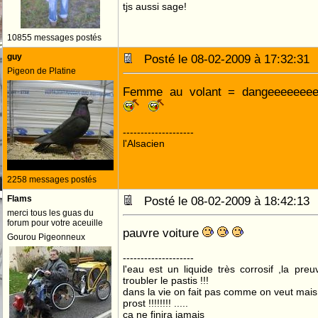
tjs aussi sage!
10855 messages postés
guy
Posté le 08-02-2009 à 17:32:3
Pigeon de Platine
Femme au volant = dangeeeeeee
--------------------
l'Alsacien
2258 messages postés
Flams
Posté le 08-02-2009 à 18:42:1
merci tous les guas du
forum pour votre aceuille
pauvre voiture
Gourou Pigeonneux
--------------------
l'eau est un liquide très corrosif ,la pre
troubler le pastis !!!
dans la vie on fait pas comme on veut mai
prost !!!!!!!! .....
ça ne finira jamais