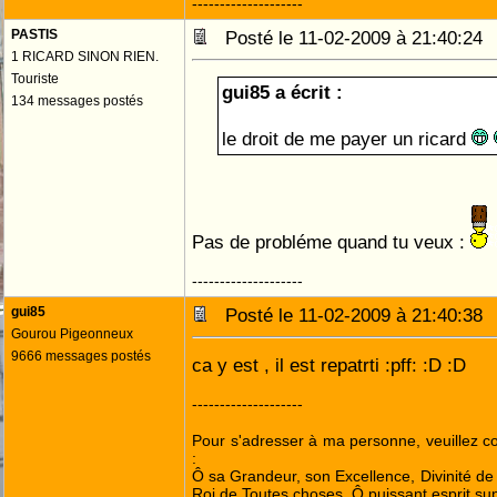
--------------------
PASTIS
Posté le 11-02-2009 à 21:40:2
1 RICARD SINON RIEN.
Touriste
gui85 a écrit :
134 messages postés
le droit de me payer un ricard
Pas de probléme quand tu veux :
--------------------
gui85
Posté le 11-02-2009 à 21:40:3
Gourou Pigeonneux
9666 messages postés
ca y est , il est repatrti :pff: :D :D
--------------------
Pour s'adresser à ma personne, veuillez 
:
Ô sa Grandeur, son Excellence, Divinité de 
Roi de Toutes choses, Ô puissant esprit sup