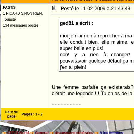
PASTIS
Posté le 11-02-2009 à 21:43:4
1 RICARD SINON RIEN.
Touriste
ged81 a écrit :
134 messages postés
moi je n'ai rien à reprocher à m
elle conduit bien, elle m'aime, el
super belle en plus!
non! y a rien à changer! 
pouvaitavoir quelque défaut ça m
j'en ai plein!
Une femme parfaite ça existerais?
c'était une legende!!!! Tu en as de l
--------------------
Haut de
Pages :
1
-
2
page
CFPOI World
General
discussions générales
A les femmes