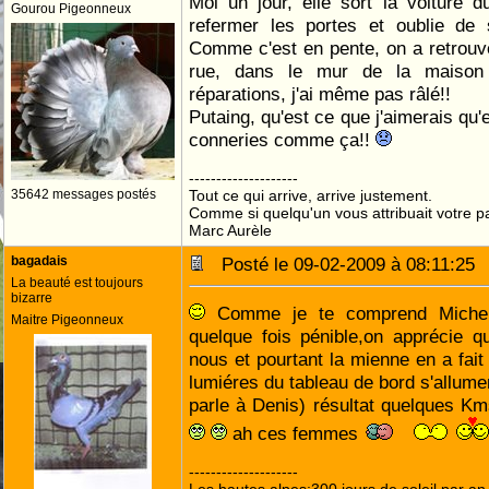
Moi un jour, elle sort la voiture 
Gourou Pigeonneux
refermer les portes et oublie de 
Comme c'est en pente, on a retrouvé
rue, dans le mur de la maison 
réparations, j'ai même pas râlé!!
Putaing, qu'est ce que j'aimerais qu
conneries comme ça!!
--------------------
35642 messages postés
Tout ce qui arrive, arrive justement.
Comme si quelqu'un vous attribuait votre pa
Marc Aurèle
bagadais
Posté le 09-02-2009 à 08:11:2
La beauté est toujours
bizarre
Comme je te comprend Michel,m
Maitre Pigeonneux
quelque fois pénible,on apprécie q
nous et pourtant la mienne en a fait
lumiéres du tableau de bord s'allumen
parle à Denis) résultat quelques Km
ah ces femmes
--------------------