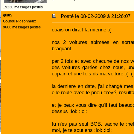
19230 messages postés
gui85
Posté le 08-02-2009 à 21:26:0
Gourou Pigeonneux
9666 messages postés
ouais on dirait la mienne :(
nos 2 voitures abimées en sorta
braquant.
par 2 fois et avec chacune de nos vo
des voitures garées chez nous, une
copain et une fois ds ma voiture :( :(
la derniere en date, j'ai changé mes
elle roule avec le pneu crevé, resulta
et je peux vous dire qu'il faut beau
dessus :lol: :lol:
tu n'es pas seul BOB, sache le :hell
moi, je te soutiens :lol: :lol: