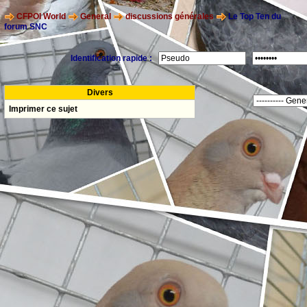
CFPOI World
General
discussions générales
Le Top Ten du
forum SNC
Identification rapide :
Divers
Imprimer ce sujet