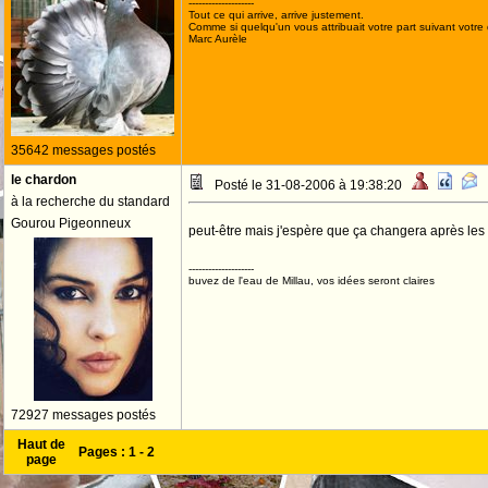
--------------------
Tout ce qui arrive, arrive justement.
Comme si quelqu'un vous attribuait votre part suivant votre
Marc Aurèle
35642 messages postés
le chardon
Posté le 31-08-2006 à 19:38:20
à la recherche du standard
Gourou Pigeonneux
peut-être mais j'espère que ça changera après les
--------------------
buvez de l'eau de Millau, vos idées seront claires
72927 messages postés
Haut de
Pages :
1
-
2
page