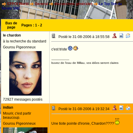
CFPOI World
General
discussions générales
Le Top Ten du
forum SNC
Bas de
Pages :
1
-
2
page
le chardon
Posté le 31-08-2006 à 18:55:58
à la recherche du standard
Gourou Pigeonneux
c'est triste
--------------------
buvez de l'eau de Millau, vos idées seront claires
72927 messages postés
indian
Posté le 31-08-2006 à 19:32:34
Mourir, c'est partir
beaucoup.
Gourou Pigeonneux
Une tiote pointe d'ironie, Chardon????