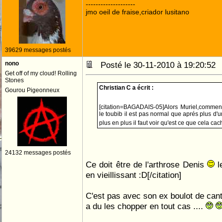
--------------------
jmo oeil de fraise,criador lusitano
39629 messages postés
nono
Posté le 30-11-2010 à 19:20:5
Get off of my cloud! Rolling
Stones
Christian C a écrit :
Gourou Pigeonneux
[citation=BAGADAIS-05]Alors Muriel,comme
le toubib il est pas normal que aprés plus d'u
plus en plus il faut voir qu'est ce que cela ca
24132 messages postés
Ce doit être de l'arthrose Denis
le
en vieillissant :D[/citation]
C'est pas avec son ex boulot de canto
a du les chopper en tout cas ....