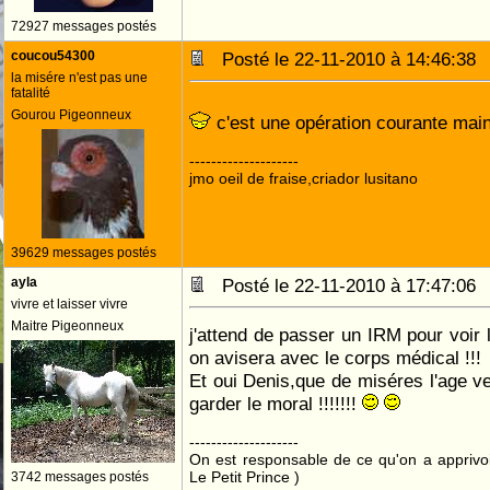
72927 messages postés
coucou54300
Posté le 22-11-2010 à 14:46:3
la misére n'est pas une
fatalité
Gourou Pigeonneux
c'est une opération courante mai
--------------------
jmo oeil de fraise,criador lusitano
39629 messages postés
ayla
Posté le 22-11-2010 à 17:47:0
vivre et laisser vivre
Maitre Pigeonneux
j'attend de passer un IRM pour voir 
on avisera avec le corps médical !!!
Et oui Denis,que de miséres l'age ven
garder le moral !!!!!!!
--------------------
On est responsable de ce qu'on a apprivo
Le Petit Prince )
3742 messages postés