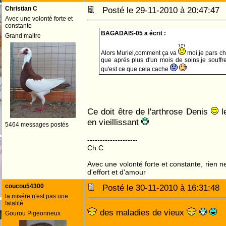
Christian C
Posté le 29-11-2010 à 20:47:4
Avec une volonté forte et
constante
BAGADAIS-05 a écrit :
Grand maitre
Alors Muriel,comment ça va
moi,je pars ch
que aprés plus d'un mois de soins,je souffre
qu'est ce que cela cache
Ce doit être de l'arthrose Denis
le
en vieillissant
5464 messages postés
--------------------
Ch C
Avec une volonté forte et constante, rien n
d'effort et d'amour
coucou54300
Posté le 30-11-2010 à 16:31:4
la misére n'est pas une
fatalité
des maladies de vieux
Gourou Pigeonneux