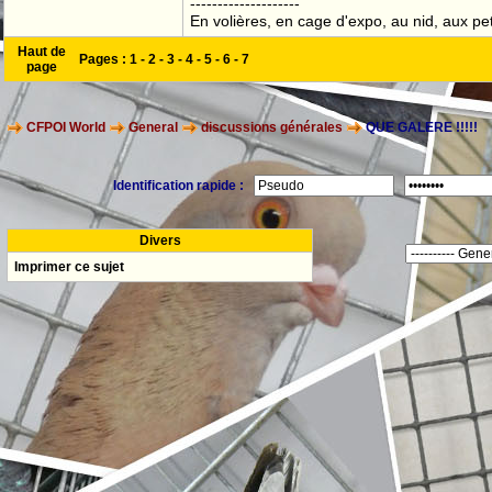
--------------------
En volières, en cage d'expo, au nid, aux peti
Haut de
Pages :
1
-
2
-
3
-
4
-
5
-
6
-
7
page
CFPOI World
General
discussions générales
QUE GALERE !!!!!
Identification rapide :
Divers
Imprimer ce sujet