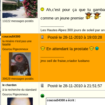
Ah,c'est pour ça que tu gamba
comme un jeune premier
13222 messages postés
--------------------
Les Hautes Alpes:300 jours de soleil par an
coucou54300
Posté le 28-11-2010 à 19:03:2
la misére n'est pas une
fatalité
En attendant la prostate
Gourou Pigeonneux
--------------------
jmo oeil de fraise,criador lusitano
39629 messages postés
le chardon
Posté le 28-11-2010 à 21:51:5
à la recherche du standard
Gourou Pigeonneux
coucou54300 a écrit :