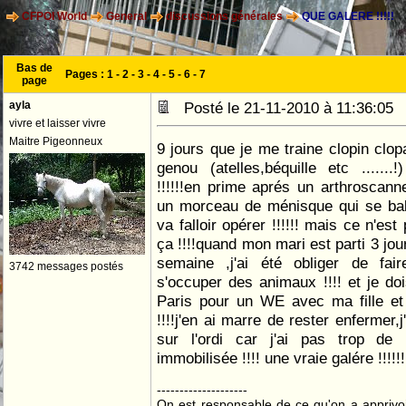
CFPOI World
General
discussions générales
QUE GALERE !!!!!
Bas de
Pages :
1
-
2
-
3
-
4
-
5
-
6
-
7
page
ayla
Posté le 21-11-2010 à 11:36:0
vivre et laisser vivre
Maitre Pigeonneux
9 jours que je me traine clopin clo
genou (atelles,béquille etc .......
!!!!!!en prime aprés un arthroscann
un morceau de ménisque qui se ball
va falloir opérer !!!!!! mais ce n'es
ça !!!!quand mon mari est parti 3 jo
semaine ,j'ai été obliger de fai
3742 messages postés
s'occuper des animaux !!!! et je do
Paris pour un WE avec ma fille et 
!!!!j'en ai marre de rester enfermer
sur l'ordi car j'ai pas trop d
immobilisée !!!! une vraie galére !!!!!
--------------------
On est responsable de ce qu'on a apprivo