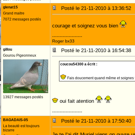
glenat15
Posté le 21-11-2010 à 13:36:5
Grand maitre
7072 messages postés
courage et soignez vous bien
--------------------
Roger bx33
gillou
Posté le 21-11-2010 à 16:54:3
Gourou Pigeonneux
coucou54300 a écrit :
Fais doucement quand même et soignes t
13927 messages postés
oui fait atention
--------------------
BAGADAIS-05
Posté le 21-11-2010 à 17:50:4
La beauté est toujours
bizarre
Je te l'ai dit Muriel,viens on ouvre 