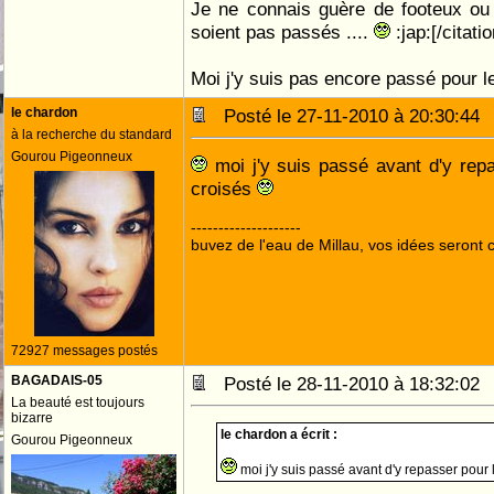
Je ne connais guère de footeux ou 
soient pas passés ....
:jap:[/citatio
Moi j'y suis pas encore passé pour
le chardon
Posté le 27-11-2010 à 20:30:4
à la recherche du standard
Gourou Pigeonneux
moi j'y suis passé avant d'y rep
croisés
--------------------
buvez de l'eau de Millau, vos idées seront c
72927 messages postés
BAGADAIS-05
Posté le 28-11-2010 à 18:32:0
La beauté est toujours
bizarre
le chardon a écrit :
Gourou Pigeonneux
moi j'y suis passé avant d'y repasser pour