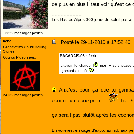
de plus en plus il faut voir qu'est c
--------------------
Les Hautes Alpes:300 jours de soleil par an
13222 messages postés
nono
Posté le 29-11-2010 à 17:52:4
Get off of my cloud! Rolling
Stones
BAGADAIS-05 a écrit :
Gourou Pigeonneux
[citation=le chardon]
moi j'y suis passé a
ligaments croisés
Ah,c'est pour ça que tu gamba
24132 messages postés
comme un jeune premier
:hot:[/c
ça serait pas plutôt après les cochon
--------------------
En volières, en cage d'expo, au nid, aux peti