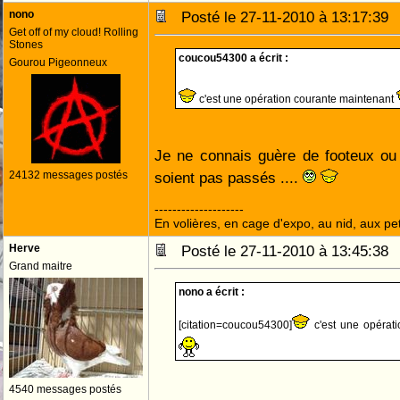
nono
Posté le 27-11-2010 à 13:17:3
Get off of my cloud! Rolling
Stones
coucou54300 a écrit :
Gourou Pigeonneux
c'est une opération courante maintenant
Je ne connais guère de footeux ou 
24132 messages postés
soient pas passés ....
--------------------
En volières, en cage d'expo, au nid, aux peti
Herve
Posté le 27-11-2010 à 13:45:3
Grand maitre
nono a écrit :
[citation=coucou54300]
c'est une opérat
4540 messages postés