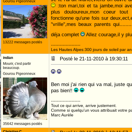
Gourou Pigeonneux
:ton mari,toi et ta jambe,moi a
plus douloureux,mon coeur tout "
fonctionne qu'une fois sur deux,ect,
"vrille",mes beaux parents qui.......
déja complet
Allez courage,il y p
13222 messages postés
--------------------
Les Hautes Alpes:300 jours de soleil par an
indian
Posté le 21-11-2010 à 19:30:1
Mourir, c'est partir
beaucoup.
Gourou Pigeonneux
Ben moi j'ai rien qui va mal, juste q
pas bien!!
--------------------
Tout ce qui arrive, arrive justement.
Comme si quelqu'un vous attribuait votre pa
Marc Aurèle
35642 messages postés
Christian C