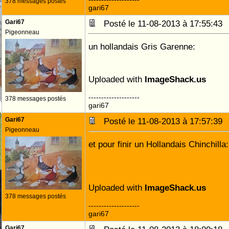
378 messages postés
gari67
Gari67
Posté le 11-08-2013 à 17:55:4
Pigeonneau
un hollandais Gris Garenne:
Uploaded with
ImageShack.us
--------------------
378 messages postés
gari67
Gari67
Posté le 11-08-2013 à 17:57:3
Pigeonneau
et pour finir un Hollandais Chinchilla:
Uploaded with
ImageShack.us
378 messages postés
--------------------
gari67
Gari67