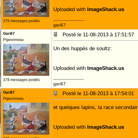
Uploaded with
ImageShack.us
--------------------
378 messages postés
gari67
Gari67
Posté le 11-08-2013 à 17:51:5
Pigeonneau
Un des huppés de soultz:
Uploaded with
ImageShack.us
--------------------
378 messages postés
gari67
Gari67
Posté le 11-08-2013 à 17:54:0
Pigeonneau
et quelques lapins, la race secondair
Uploaded with
ImageShack.us
--------------------