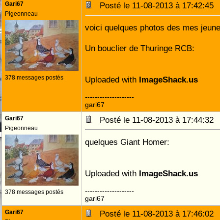
Gari67
Posté le 11-08-2013 à 17:42:4
Pigeonneau
voici quelques photos des mes jeunes
Un bouclier de Thuringe RCB:
378 messages postés
Uploaded with
ImageShack.us
--------------------
gari67
Gari67
Posté le 11-08-2013 à 17:44:3
Pigeonneau
quelques Giant Homer:
Uploaded with
ImageShack.us
--------------------
378 messages postés
gari67
Gari67
Posté le 11-08-2013 à 17:46:0