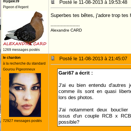
mygale39
Posté le 11-08-2013 à 19:53:4
Pigeon d'Argent
Superbes tes bêtes, j'adore trop tes 
--------------------
Alexandre CARD
1269 messages postés
le chardon
Posté le 11-08-2013 à 21:45:0
à la recherche du standard
Gourou Pigeonneux
Gari67 a écrit :
J'ai eu bien entendu d'autres 
comme ils sont en quasi liberté
lors des photos.
J'ai notamment deux bouclier
issus d'un couple RCB x RCB
72927 messages postés
possible?