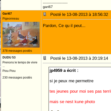
--------------------
gari67
Gari67
Posté le 13-08-2013 à 18:56:3
Pigeonneau
Pardon, Ce qu il peut...
378 messages postés
DUDU 53
Posté le 13-08-2013 à 20:19:1
Prenons le temps de vivre
...
jp4959 a écrit :
Piou Piou
230 messages postés
si je peux me permettre
tes jeunes pour moi ses pas terri
mais se nest kune photo