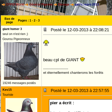
CFPOI World
Général Pigeons
Elevage
gari's repro 2013
Bas de
Pages :
1
-
2
-
3
page
giant homer 3
Posté le 12-03-2013 à 22:08:2
seul on n'est rien ;)
Gourou Pigeonneux
beau cpl de GIANT
--------------------
et éternellement chanterons les forêts
19246 messages postés
Kev15
Posté le 12-03-2013 à 22:57:5
Touriste
pier a écrit :