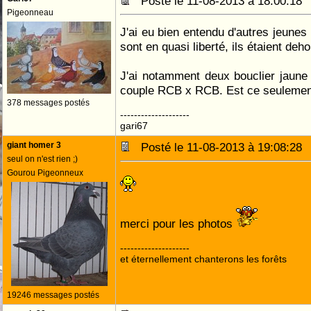
Posté le 11-08-2013 à 18:00:1
Pigeonneau
J'ai eu bien entendu d'autres jeune
sont en quasi liberté, ils étaient deh
J'ai notamment deux bouclier jaune
couple RCB x RCB. Est ce seulemen
378 messages postés
--------------------
gari67
giant homer 3
Posté le 11-08-2013 à 19:08:2
seul on n'est rien ;)
Gourou Pigeonneux
merci pour les photos
--------------------
et éternellement chanterons les forêts
19246 messages postés