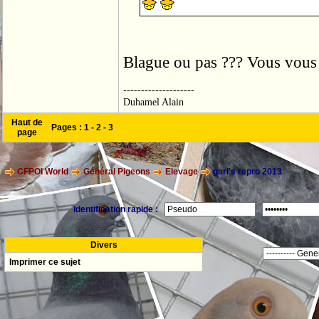
Blague ou pas ??? Vous vous 
--------------------
Duhamel Alain
Haut de
Pages :
1
-
2
-
3
page
CFPOI World
Général Pigeons
Elevage
gari's repro 2013
Identification rapide :
Divers
Imprimer ce sujet